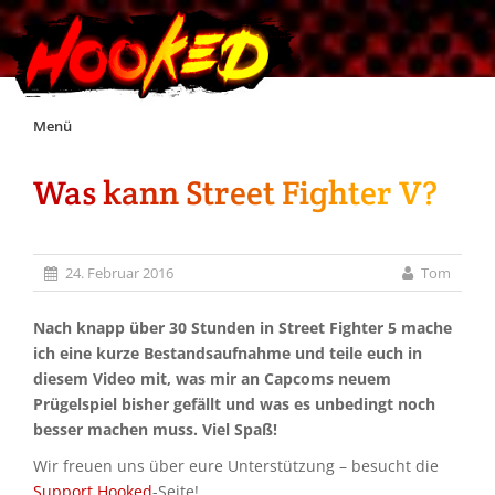
Skip
Menü
to
content
Was kann Street Fighter V?
Unterstützt Hooked!
Exklusiv für Supporter*innen
24. Februar 2016
Tom
Impressum
Nach knapp über 30 Stunden in Street Fighter 5 mache
ich eine kurze Bestandsaufnahme und teile euch in
diesem Video mit, was mir an Capcoms neuem
Jobs
Prügelspiel bisher gefällt und was es unbedingt noch
besser machen muss. Viel Spaß!
Discord
Wir freuen uns über eure Unterstützung – besucht die
Support Hooked
-Seite!