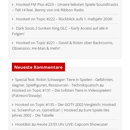
Hooked FM Plus #223 – Unsere liebsten Spiele-Soundtracks
– Teil 14 feat. Benny von Ink Ribbon Radio
Hooked on Topic #222 – Rückblick aufs 1. Halbjahr 2026!
Dark Souls 2 Sunken King DLC – Early Access auf alle 4
Folgen!
Hooked on Topic #221 – David & Robin über Backrooms,
Obsession, He-Man & mehr!
Neueste Kommentare
Special feat. Robin Schweiger: Tiere in Spielen - Gefährten,
Gegner, Spielfiguren, Ressourcen - Technikquatsch
zu
Hooked on Topic #131 – Die tollsten Tiere in Videospielen!
(Patreon/Steady)
Hooked on Topic #135 – Der GOTY 2002-Vergleich: Hooked
vs. ScreenFun vs. GameStar! | Hooked
zu
Eure Spiele des
Jahres 2002 – Die Tabelle
HookBot
zu
Heute 23:55 Uhr LIVE: Capcom Showcase!