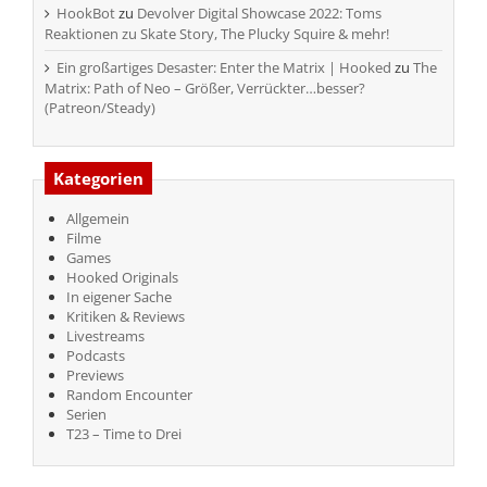
HookBot
zu
Devolver Digital Showcase 2022: Toms
Reaktionen zu Skate Story, The Plucky Squire & mehr!
Ein großartiges Desaster: Enter the Matrix | Hooked
zu
The
Matrix: Path of Neo – Größer, Verrückter…besser?
(Patreon/Steady)
Kategorien
Allgemein
Filme
Games
Hooked Originals
In eigener Sache
Kritiken & Reviews
Livestreams
Podcasts
Previews
Random Encounter
Serien
T23 – Time to Drei