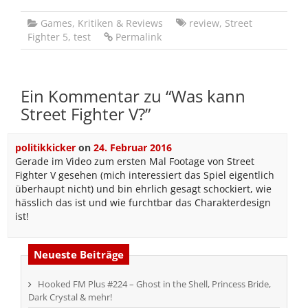
Games
,
Kritiken & Reviews
review
,
Street
Fighter 5
,
test
Permalink
Ein Kommentar zu “
Was kann
Street Fighter V?
”
politikkicker
on
24. Februar 2016
Gerade im Video zum ersten Mal Footage von Street
Fighter V gesehen (mich interessiert das Spiel eigentlich
überhaupt nicht) und bin ehrlich gesagt schockiert, wie
hässlich das ist und wie furchtbar das Charakterdesign
ist!
Neueste Beiträge
Hooked FM Plus #224 – Ghost in the Shell, Princess Bride,
Dark Crystal & mehr!