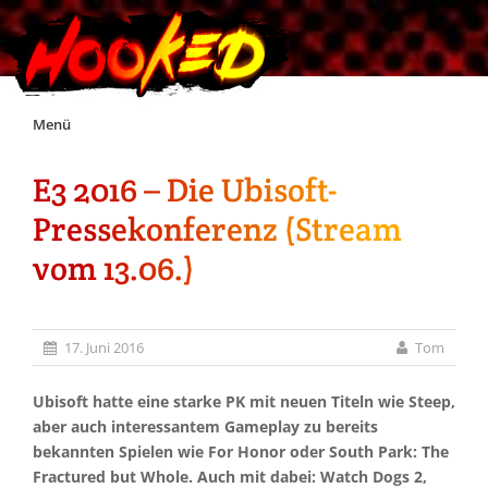
Skip
Menü
to
content
E3 2016 – Die Ubisoft-
Unterstützt Hooked!
Pressekonferenz (Stream
Exklusiv für Supporter*innen
vom 13.06.)
Impressum
17. Juni 2016
Tom
Jobs
Ubisoft hatte eine starke PK mit neuen Titeln wie Steep,
aber auch interessantem Gameplay zu bereits
Discord
bekannten Spielen wie For Honor oder South Park: The
Fractured but Whole. Auch mit dabei: Watch Dogs 2,