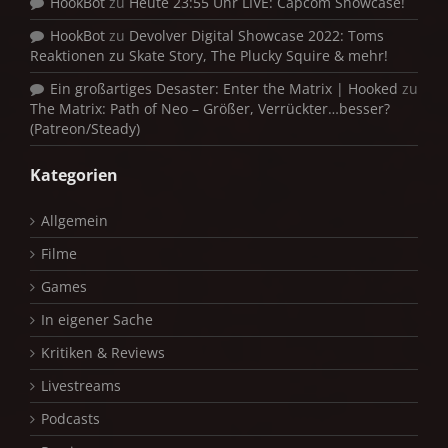
HookBot
zu
Heute 23:55 Uhr LIVE: Capcom Showcase!
HookBot
zu
Devolver Digital Showcase 2022: Toms
Reaktionen zu Skate Story, The Plucky Squire & mehr!
Ein großartiges Desaster: Enter the Matrix | Hooked
zu
The Matrix: Path of Neo – Größer, Verrückter…besser?
(Patreon/Steady)
Kategorien
Allgemein
Filme
Games
In eigener Sache
Kritiken & Reviews
Livestreams
Podcasts