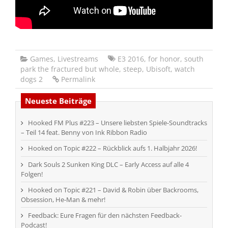
Games
,
Livestreams
E3 2016
,
for honor
,
south
park the fractured but whole
,
steep
,
Ubisoft
,
watch
dogs 2
Permalink
Neueste Beiträge
Hooked FM Plus #223 – Unsere liebsten Spiele-Soundtracks
– Teil 14 feat. Benny von Ink Ribbon Radio
Hooked on Topic #222 – Rückblick aufs 1. Halbjahr 2026!
Dark Souls 2 Sunken King DLC – Early Access auf alle 4
Folgen!
Hooked on Topic #221 – David & Robin über Backrooms,
Obsession, He-Man & mehr!
Feedback: Eure Fragen für den nächsten Feedback-
Podcast!