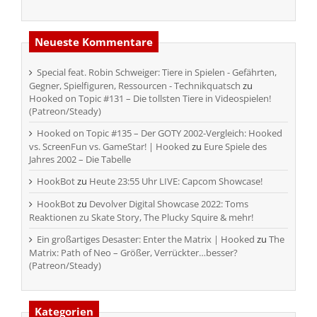
Neueste Kommentare
Special feat. Robin Schweiger: Tiere in Spielen - Gefährten,
Gegner, Spielfiguren, Ressourcen - Technikquatsch
zu
Hooked on Topic #131 – Die tollsten Tiere in Videospielen!
(Patreon/Steady)
Hooked on Topic #135 – Der GOTY 2002-Vergleich: Hooked
vs. ScreenFun vs. GameStar! | Hooked
zu
Eure Spiele des
Jahres 2002 – Die Tabelle
HookBot
zu
Heute 23:55 Uhr LIVE: Capcom Showcase!
HookBot
zu
Devolver Digital Showcase 2022: Toms
Reaktionen zu Skate Story, The Plucky Squire & mehr!
Ein großartiges Desaster: Enter the Matrix | Hooked
zu
The
Matrix: Path of Neo – Größer, Verrückter…besser?
(Patreon/Steady)
Kategorien