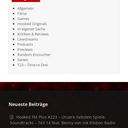
Allgemein
Filme
Games
Hooked Originals
In eigener Sache
Kritiken & Reviews
Livestreams
Podcasts
Previews
Random Encounter
Serien
T23 – Time to Drei
Neueste Beiträge
Hooked FM Plus #223 – Unsere liebsten Spiele-
Soundtracks – Teil 14 feat. Benny von Ink Ribbon Radio