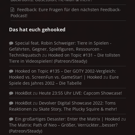
Feedback: Eure Fragen für den nächsten Feedback-
Podcast!
Das hat euch gehooked
Special feat. Robin Schweiger: Tiere in Spielen -
Gefährten, Gegner, Spielfiguren, Ressourcen -
Technikquatsch
zu
Hooked on Topic #131 – Die tollsten
Tiere in Videospielen! (Patreon/Steady)
Hooked on Topic #135 – Der GOTY 2002-Vergleich:
Hooked vs. ScreenFun vs. GameStar! | Hooked
zu
Eure
Spiele des Jahres 2002 – Die Tabelle
HookBot
zu
Heute 23:55 Uhr LIVE: Capcom Showcase!
HookBot
zu
Devolver Digital Showcase 2022: Toms
Reaktionen zu Skate Story, The Plucky Squire & mehr!
Ein großartiges Desaster: Enter the Matrix | Hooked
zu
The Matrix: Path of Neo – Größer, Verrückter…besser?
(Patreon/Steady)