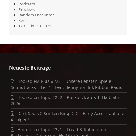
Podcasts
Previews
Random Encounter
Serien
T23 – Time to Drei
Neueste Beiträge
Hooked FM Plus #223 – Unsere liebsten Spiele-
Soundtracks – Teil 14 feat. Benny von Ink Ribbon Radio
Hooked on Topic #222 – Rückblick aufs 1. Halbjahr
2026!
Dark Souls 2 Sunken King DLC – Early Access auf alle
4 Folgen!
Hooked on Topic #221 – David & Robin über
Backrooms, Obsession, He-Man & mehr!