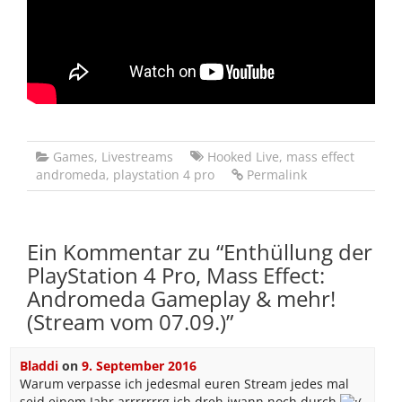
Games
,
Livestreams
Hooked Live
,
mass effect
andromeda
,
playstation 4 pro
Permalink
Ein Kommentar zu “
Enthüllung der
PlayStation 4 Pro, Mass Effect:
Andromeda Gameplay & mehr!
(Stream vom 07.09.)
”
Bladdi
on
9. September 2016
Warum verpasse ich jedesmal euren Stream jedes mal
seid einem Jahr arrrrrrrg ich dreh iwann noch durch