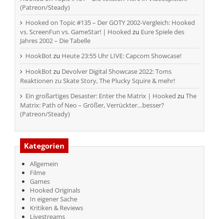
(Patreon/Steady)
Hooked on Topic #135 – Der GOTY 2002-Vergleich: Hooked
vs. ScreenFun vs. GameStar! | Hooked
zu
Eure Spiele des
Jahres 2002 – Die Tabelle
HookBot
zu
Heute 23:55 Uhr LIVE: Capcom Showcase!
HookBot
zu
Devolver Digital Showcase 2022: Toms
Reaktionen zu Skate Story, The Plucky Squire & mehr!
Ein großartiges Desaster: Enter the Matrix | Hooked
zu
The
Matrix: Path of Neo – Größer, Verrückter…besser?
(Patreon/Steady)
Kategorien
Allgemein
Filme
Games
Hooked Originals
In eigener Sache
Kritiken & Reviews
Livestreams