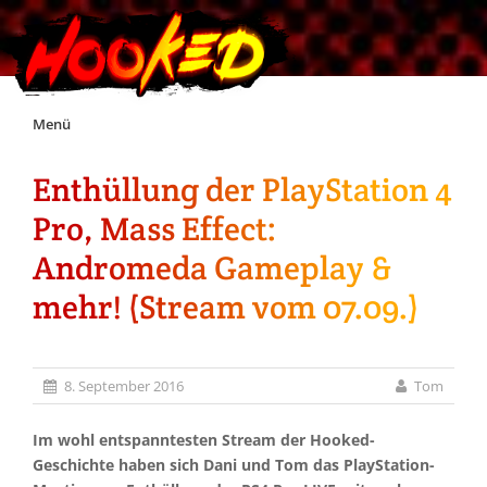
Skip
Menü
to
content
Enthüllung der PlayStation 4
Unterstützt Hooked!
Pro, Mass Effect:
Exklusiv für Supporter*innen
Andromeda Gameplay &
mehr! (Stream vom 07.09.)
Impressum
Jobs
8. September 2016
Tom
Discord
Im wohl entspanntesten Stream der Hooked-
Geschichte haben sich Dani und Tom das PlayStation-