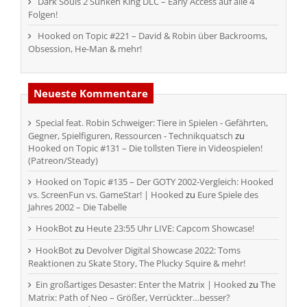
Dark Souls 2 Sunken King DLC – Early Access auf alle 4
Folgen!
Hooked on Topic #221 – David & Robin über Backrooms,
Obsession, He-Man & mehr!
Neueste Kommentare
Special feat. Robin Schweiger: Tiere in Spielen - Gefährten,
Gegner, Spielfiguren, Ressourcen - Technikquatsch
zu
Hooked on Topic #131 – Die tollsten Tiere in Videospielen!
(Patreon/Steady)
Hooked on Topic #135 – Der GOTY 2002-Vergleich: Hooked
vs. ScreenFun vs. GameStar! | Hooked
zu
Eure Spiele des
Jahres 2002 – Die Tabelle
HookBot
zu
Heute 23:55 Uhr LIVE: Capcom Showcase!
HookBot
zu
Devolver Digital Showcase 2022: Toms
Reaktionen zu Skate Story, The Plucky Squire & mehr!
Ein großartiges Desaster: Enter the Matrix | Hooked
zu
The
Matrix: Path of Neo – Größer, Verrückter…besser?