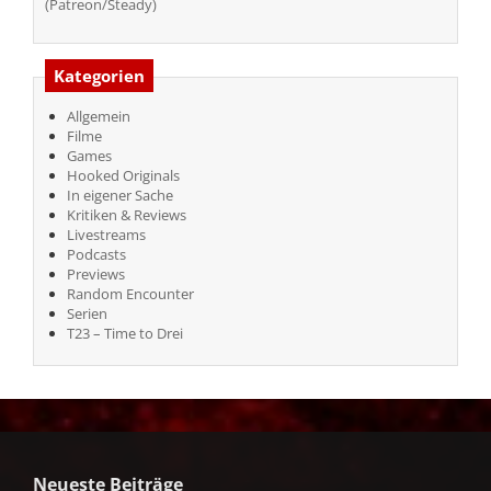
(Patreon/Steady)
Kategorien
Allgemein
Filme
Games
Hooked Originals
In eigener Sache
Kritiken & Reviews
Livestreams
Podcasts
Previews
Random Encounter
Serien
T23 – Time to Drei
Neueste Beiträge