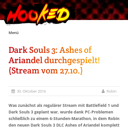
Skip
Menü
to
content
Dark Souls 3: Ashes of
Unterstützt Hooked!
Ariandel durchgespielt!
Exklusiv für Supporter*innen
(Stream vom 27.10.)
Impressum
30. Oktober 2016
Robin
Jobs
Was zunächst als regulärer Stream mit Battlefield 1 und
Dark Souls 3 geplant war, wurde dank PC-Problemen
Discord
schließlich zu einem 6-Stunden-Marathon, in dem Robin
den neuen Dark Souls 3 DLC Ashes of Ariandel komplett