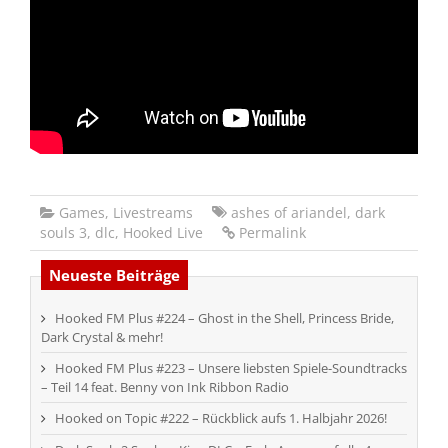
Games
,
Livestreams
ashes of ariandel
,
dark
souls 3
,
dlc
,
Hooked Live
Permalink
Neueste Beiträge
Hooked FM Plus #224 – Ghost in the Shell, Princess Bride,
Dark Crystal & mehr!
Hooked FM Plus #223 – Unsere liebsten Spiele-Soundtracks
– Teil 14 feat. Benny von Ink Ribbon Radio
Hooked on Topic #222 – Rückblick aufs 1. Halbjahr 2026!