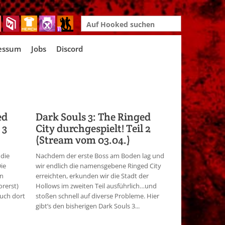
Search
for:
essum
Jobs
Discord
ed
Dark Souls 3: The Ringed
 3
City durchgespielt! Teil 2
(Stream vom 03.04.)
 die
Nachdem der erste Boss am Boden lag und
Die
wir endlich die namensgebene Ringed City
en
erreichten, erkunden wir die Stadt der
orerst)
Hollows im zweiten Teil ausführlich…und
euch dort
stoßen schnell auf diverse Probleme. Hier
gibt’s den bisherigen Dark Souls 3...