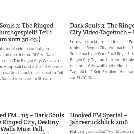
Souls 3: The Ringed
Dark Souls 3: The Ring
durchgespielt! Teil 1
City Video-Tagebuch – 
am vom 30.03.)
Lord van Huckt erreicht in dieser Fo
ominöse Ringed City und macht sich
ls findet seinen vorläufigen
Suche nach der Dark Soul! Folge 1 d
s mit dem letzten DLC zu Dark
Ringed City-Tagebuchs könnt ihr hie
namens The Ringed City. Wie auch
nachholen! Ihr wollt mehr Video-
s Hauptspiel und Ashes of Ariandel
Tagebücher? Kein Problem: Hier ko
in natürlich auch diesen letzten Teil
zur PLAYLIS...
 Souls 3 komplett im Stream
d FM #115 – Dark Souls
Hooked FM Special –
e Ringed City, Destiny
Jahresrückblick 2016
l Walls Must Fall,
Habt ihr gerade Zeit? Vier Stunden 