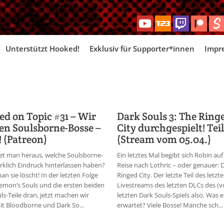
Skip
Unterstützt Hooked!
Exklusiv für Supporter*innen
Impr
to
content
d on Topic #31 – Wir
Dark Souls 3: The Ring
en Soulsborne-Bosse –
City durchgespielt! Teil
2! (Patreon)
(Stream vom 05.04.)
et man heraus, welche Soulsborne-
Ein letztes Mal begibt sich Robin auf
rklich Eindruck hinterlassen haben?
Reise nach Lothric – oder genauer: 
n sie löscht! In der letzten Folge
Ringed City. Der letzte Teil des letzt
mon’s Souls und die ersten beiden
Livestreams des letzten DLCs des (v
ls-Teile dran, jetzt machen wir
letzten Dark Souls-Spiels also. Was 
it Bloodborne und Dark So...
erwartet? Viele Bosse! Manche sch...