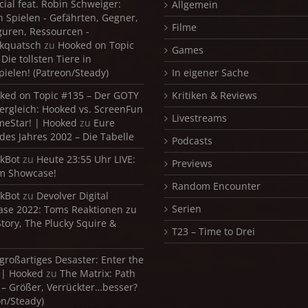
cial feat. Robin Schweiger:
Allgemein
in Spielen - Gefährten, Gegner,
Filme
iguren, Ressourcen -
kquatsch
zu
Hooked on Topic
Games
Die tollsten Tiere in
pielen! (Patreon/Steady)
In eigener Sache
ked on Topic #135 – Der GOTY
Kritiken & Reviews
ergleich: Hooked vs. ScreenFun
Livestreams
meStar! | Hooked
zu
Eure
 des Jahres 2002 – Die Tabelle
Podcasts
kBot
zu
Heute 23:55 Uhr LIVE:
Previews
m Showcase!
Random Encounter
kBot
zu
Devolver Digital
Serien
se 2022: Toms Reaktionen zu
Story, The Plucky Squire &
T23 – Time to Drei
 großartiges Desaster: Enter the
 | Hooked
zu
The Matrix: Path
 – Größer, Verrückter…besser?
on/Steady)