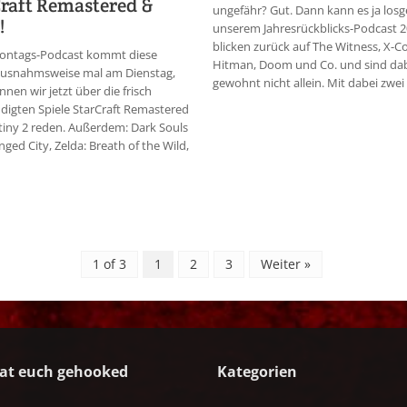
raft Remastered &
ungefähr? Gut. Dann kann es ja los
!
unserem Jahresrückblicks-Podcast 2
blicken zurück auf The Witness, X-C
ontags-Podcast kommt diese
Hitman, Doom und Co. und sind dab
usnahmsweise mal am Dienstag,
gewohnt nicht allein. Mit dabei zwei 
nnen wir jetzt über die frisch
igten Spiele StarCraft Remastered
iny 2 reden. Außerdem: Dark Souls
nged City, Zelda: Breath of the Wild,
1 of 3
1
2
3
Weiter »
at euch gehooked
Kategorien