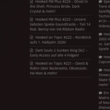
Hooked FM Plus #224 – Ghost in
Spe
the Shell, Princess Bride, Dark
Tiere 
Crystal & mehr!
Spielf
Techni
Hooked FM Plus #223 – Unsere
#131 – 
liebsten Spiele-Soundtracks – Teil 14
Videos
feat. Benny von Ink Ribbon Radio
Hoo
Hooked on Topic #222 – Rückblick
2002-V
aufs 1. Halbjahr 2026!
vs. Ga
Spiele
Dark Souls 2 Sunken King DLC –
Early Access auf alle 4 Folgen!
Hoo
Capco
Hooked on Topic #221 – David &
Robin über Backrooms, Obsession,
Hoo
He-Man & mehr!
Showca
Skate 
mehr!
Ein
Matrix
of Neo
(Patre