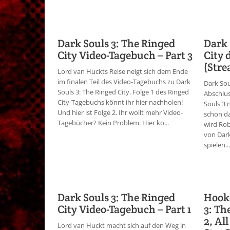
Dark Souls 3: The Ringed
Dark 
City Video-Tagebuch – Part 3
City 
(Stre
Lord van Huckts Reise neigt sich dem Ende
im finalen Teil des Video-Tagebuchs zu Dark
Dark Sou
Souls 3: The Ringed City. Folge 1 des Ringed
Abschlus
City-Tagebuchs könnt ihr hier nachholen!
Souls 3 
Und hier ist Folge 2. Ihr wollt mehr Video-
schon da
Tagebücher? Kein Problem: Hier ko...
wird Rob
von Dark
spielen...
Dark Souls 3: The Ringed
Hooke
City Video-Tagebuch – Part 1
3: Th
2, Al
Lord van Huckt macht sich auf den Weg in