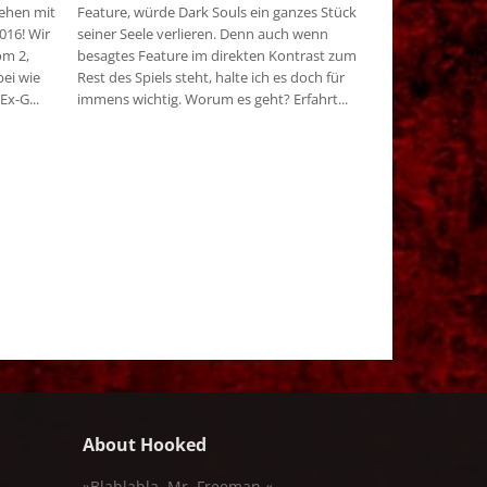
gehen mit
Feature, würde Dark Souls ein ganzes Stück
016! Wir
seiner Seele verlieren. Denn auch wenn
om 2,
besagtes Feature im direkten Kontrast zum
ei wie
Rest des Spiels steht, halte ich es doch für
Ex-G...
immens wichtig. Worum es geht? Erfahrt...
About Hooked
»Blablabla, Mr. Freeman.«