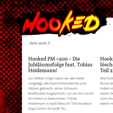
dark souls 3
Hooked FM #500 – Die
Hooke
Jubiläumsfolge feat. Tobias
lösch
Heidemann!
Teil 
Zur 500ten Folge haben wir alle Hebel
Wie find
umgelegt, alle Nachrichtendienste zum
Bosse wi
Glühen gebracht, einen Schwarm
Indem ma
Brieftauben losgeschickt, nur um ihn zurück
waren De
ans Mikro zu bekommen: Tobias
Dark Sou
Heidemann is back! Besucht Tobi bei Black
weiter m
Dog Comics! Ihr wollt Tei...