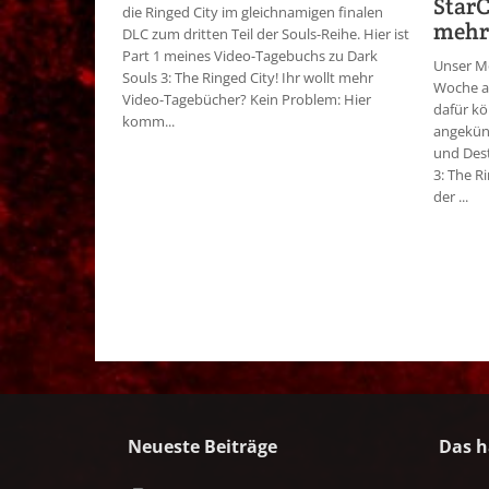
StarC
die Ringed City im gleichnamigen finalen
mehr
DLC zum dritten Teil der Souls-Reihe. Hier ist
Part 1 meines Video-Tagebuchs zu Dark
Unser M
Souls 3: The Ringed City! Ihr wollt mehr
Woche a
Video-Tagebücher? Kein Problem: Hier
dafür kö
komm...
angekünd
und Dest
3: The Ri
der ...
Neueste Beiträge
Das h