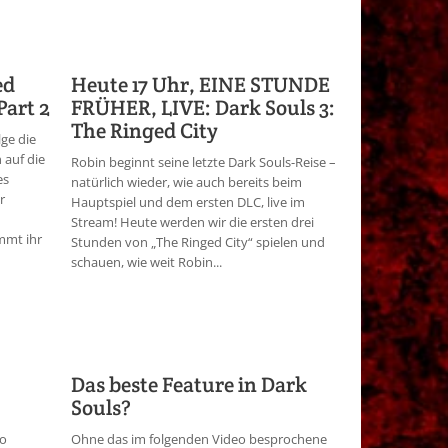
ed
Heute 17 Uhr, EINE STUNDE
Part 2
FRÜHER, LIVE: Dark Souls 3:
The Ringed City
lge die
 auf die
Robin beginnt seine letzte Dark Souls-Reise –
es
natürlich wieder, wie auch bereits beim
r
Hauptspiel und dem ersten DLC, live im
Stream! Heute werden wir die ersten drei
mmt ihr
Stunden von „The Ringed City“ spielen und
schauen, wie weit Robin...
Das beste Feature in Dark
Souls?
so
Ohne das im folgenden Video besprochene