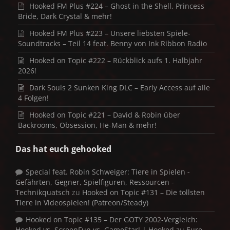
Hooked FM Plus #224 – Ghost in the Shell, Princess
Bride, Dark Crystal & mehr!
Hooked FM Plus #223 – Unsere liebsten Spiele-
Soundtracks – Teil 14 feat. Benny von Ink Ribbon Radio
Hooked on Topic #222 – Rückblick aufs 1. Halbjahr
2026!
Dark Souls 2 Sunken King DLC – Early Access auf alle
4 Folgen!
Hooked on Topic #221 – David & Robin über
Backrooms, Obsession, He-Man & mehr!
Das hat euch gehooked
Special feat. Robin Schweiger: Tiere in Spielen -
Gefährten, Gegner, Spielfiguren, Ressourcen -
Technikquatsch
zu
Hooked on Topic #131 – Die tollsten
Tiere in Videospielen! (Patreon/Steady)
Hooked on Topic #135 – Der GOTY 2002-Vergleich:
Hooked vs. ScreenFun vs. GameStar! | Hooked
zu
Eure