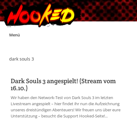
Skip
Menü
to
content
Unterstützt Hooked!
dark souls 3
Exklusiv für Supporter*innen
Dark Souls 3 angespielt! (Stream vom
16.10.)
Impressum
Wir haben den Network-Test von Dark Souls 3 im letzten
Livestream angespielt – hier findet ihr nun die Aufzeichnung
Jobs
unseres dreistündigen Abenteuers! Wir freuen uns über eure
Unterstützung – besucht die Support Hooked-Seite!...
Discord