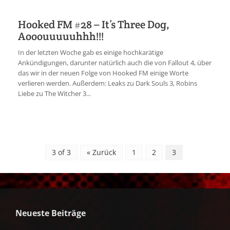
Hooked FM #28 – It’s Three Dog,
Aooouuuuuhhh!!!
In der letzten Woche gab es einige hochkarätige
Ankündigungen, darunter natürlich auch die von Fallout 4, über
das wir in der neuen Folge von Hooked FM einige Worte
verlieren werden. Außerdem: Leaks zu Dark Souls 3, Robins
Liebe zu The Witcher 3...
3 of 3
« Zurück
1
2
3
Neueste Beiträge