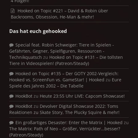
4 Folgen!
Hooked on Topic #221 – David & Robin über
Backrooms, Obsession, He-Man & mehr!
Das hat euch gehooked
Special feat. Robin Schweiger: Tiere in Spielen -
Gefährten, Gegner, Spielfiguren, Ressourcen -
Technikquatsch
zu
Hooked on Topic #131 – Die tollsten
Tiere in Videospielen! (Patreon/Steady)
Hooked on Topic #135 – Der GOTY 2002-Vergleich:
Hooked vs. ScreenFun vs. GameStar! | Hooked
zu
Eure
Spiele des Jahres 2002 – Die Tabelle
HookBot
zu
Heute 23:55 Uhr LIVE: Capcom Showcase!
HookBot
zu
Devolver Digital Showcase 2022: Toms
Reaktionen zu Skate Story, The Plucky Squire & mehr!
Ein großartiges Desaster: Enter the Matrix | Hooked
zu
The Matrix: Path of Neo – Größer, Verrückter…besser?
(Patreon/Steady)