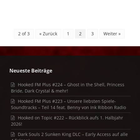
2 of 3
« Zurück
1
2
3
Weiter »
Neueste Beiträge
Hooked FM Plus #224 – Ghost in the Shell, Princess
Bride, Dark Crystal & mehr!
Hooked FM Plus #223 – Unsere liebsten Spiele-
Soundtracks – Teil 14 feat. Benny von Ink Ribbon Radio
Hooked on Topic #222 – Rückblick aufs 1. Halbjahr
2026!
Dark Souls 2 Sunken King DLC – Early Access auf alle