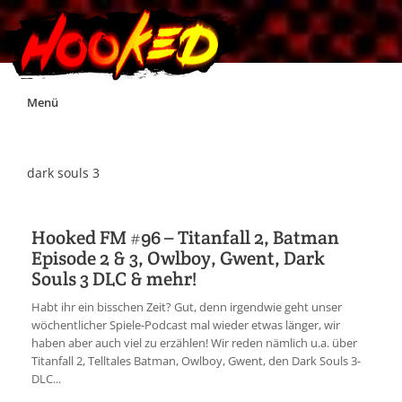
Skip
Menü
to
content
Unterstützt Hooked!
dark souls 3
Exklusiv für Supporter*innen
Hooked FM #96 – Titanfall 2, Batman
Episode 2 & 3, Owlboy, Gwent, Dark
Impressum
Souls 3 DLC & mehr!
Habt ihr ein bisschen Zeit? Gut, denn irgendwie geht unser
Jobs
wöchentlicher Spiele-Podcast mal wieder etwas länger, wir
haben aber auch viel zu erzählen! Wir reden nämlich u.a. über
Titanfall 2, Telltales Batman, Owlboy, Gwent, den Dark Souls 3-
Discord
DLC...