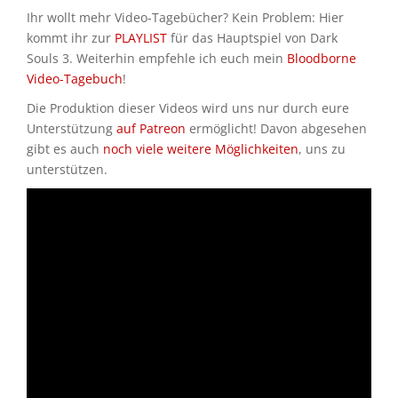
Ihr wollt mehr Video-Tagebücher? Kein Problem: Hier
kommt ihr zur
PLAYLIST
für das Hauptspiel von Dark
Souls 3. Weiterhin empfehle ich euch mein
Bloodborne
Video-Tagebuch
!
Die Produktion dieser Videos wird uns nur durch eure
Unterstützung
auf Patreon
ermöglicht! Davon abgesehen
gibt es auch
noch viele weitere Möglichkeiten
, uns zu
unterstützen.