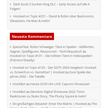
Dark Souls 2 Sunken King DLC – Early Access auf alle 4
Folgen!
Hooked on Topic #221 – David & Robin über Backrooms,
Obsession, He-Man & mehr!
Neueste Kommentare
Special feat. Robin Schweiger: Tiere in Spielen - Gefährten,
Gegner, Spielfiguren, Ressourcen - Technikquatsch
zu
Hooked on Topic #131 – Die tollsten Tiere in Videospielen!
(Patreon/Steady)
Hooked on Topic #135 – Der GOTY 2002-Vergleich: Hooked
vs. ScreenFun vs. GameStar! | Hooked
zu
Eure Spiele des
Jahres 2002 – Die Tabelle
HookBot
zu
Heute 23:55 Uhr LIVE: Capcom Showcase!
HookBot
zu
Devolver Digital Showcase 2022: Toms
Reaktionen zu Skate Story, The Plucky Squire & mehr!
Ein großartiges Desaster: Enter the Matrix | Hooked
zu
The