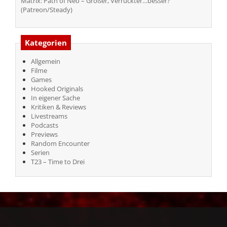
Matrix: Path of Neo – Größer, Verrückter…besser?
(Patreon/Steady)
Kategorien
Allgemein
Filme
Games
Hooked Originals
In eigener Sache
Kritiken & Reviews
Livestreams
Podcasts
Previews
Random Encounter
Serien
T23 – Time to Drei