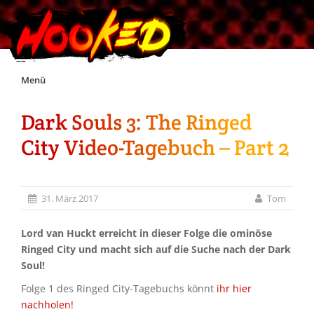
Skip
Menü
to
content
Dark Souls 3: The Ringed
Unterstützt Hooked!
City Video-Tagebuch – Part 2
Exklusiv für Supporter*innen
31. März 2017
Tom
Impressum
Lord van Huckt erreicht in dieser Folge die ominöse
Jobs
Ringed City und macht sich auf die Suche nach der Dark
Soul!
Discord
Folge 1 des Ringed City-Tagebuchs könnt
ihr hier
nachholen!