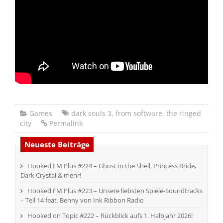
Games
dark souls 3
,
from software
,
the ringed
city
Permalink
Neueste Beiträge
Hooked FM Plus #224 – Ghost in the Shell, Princess Bride,
Dark Crystal & mehr!
Hooked FM Plus #223 – Unsere liebsten Spiele-Soundtracks
– Teil 14 feat. Benny von Ink Ribbon Radio
Hooked on Topic #222 – Rückblick aufs 1. Halbjahr 2026!