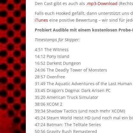
Den Cast gibt es auch als
.mp3-Download
(Rechts
Falls euch Hooked gefällt, dann unterstützt uns 
iTunes
eine positive Bewertung – wir sind für je
Probiert Audible mit einem kostenlosen Probe-M
Timestamps für Skipper:
4:51 The Witness
14:12 Pony Island
16:52 Darkest Dungeon
24:06 The Deadly Tower of Monsters
28:57 Oxenfree
31:49 The Aquatic Adventures of the Last Human
33:45 Dragon’s Dogma: Dark Arisen PC
35:20 American Truck Simulator
38:06 XCOM 2
39:34 Shadow Tactics (und noch mehr XCOM)
45:24 Steam World Heist HD (und noch mal ein 
47:24 Batman: The Telltale Series
50:56 Gravity Rush Remastered