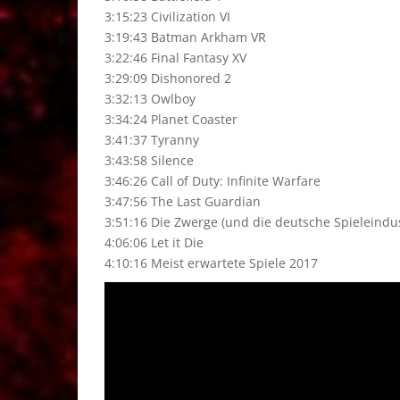
3:15:23 Civilization VI
3:19:43 Batman Arkham VR
3:22:46 Final Fantasy XV
3:29:09 Dishonored 2
3:32:13 Owlboy
3:34:24 Planet Coaster
3:41:37 Tyranny
3:43:58 Silence
3:46:26 Call of Duty: Infinite Warfare
3:47:56 The Last Guardian
3:51:16 Die Zwerge (und die deutsche Spieleindust
4:06:06 Let it Die
4:10:16 Meist erwartete Spiele 2017