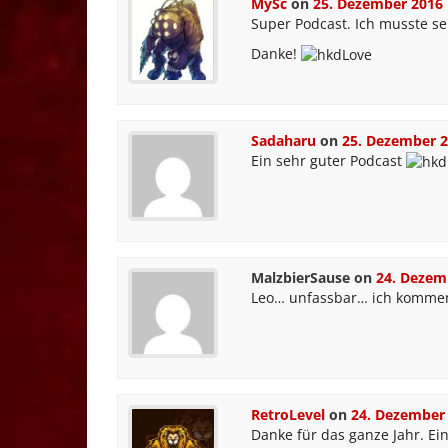
MySc
on
25. Dezember 2016
Super Podcast. Ich musste seh
Danke!
Sadaharu
on
25. Dezember 
Ein sehr guter Podcast
MalzbierSause
on
24. Dezem
Leo… unfassbar… ich komment
RetroLevel
on
24. Dezember
Danke für das ganze Jahr. E