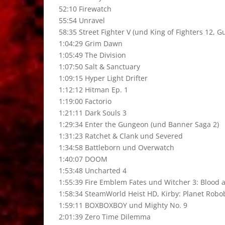
52:10 Firewatch
55:54 Unravel
58:35 Street Fighter V (und King of Fighters 12, Gu
1:04:29 Grim Dawn
1:05:49 The Division
1:07:50 Salt & Sanctuary
1:09:15 Hyper Light Drifter
1:12:12 Hitman Ep. 1
1:19:00 Factorio
1:21:11 Dark Souls 3
1:29:34 Enter the Gungeon (und Banner Saga 2)
1:31:23 Ratchet & Clank und Severed
1:34:58 Battleborn und Overwatch
1:40:07 DOOM
1:53:48 Uncharted 4
1:55:39 Fire Emblem Fates und Witcher 3: Blood
1:58:34 SteamWorld Heist HD, Kirby: Planet Robo
1:59:11 BOXBOXBOY und Mighty No. 9
2:01:39 Zero Time Dilemma