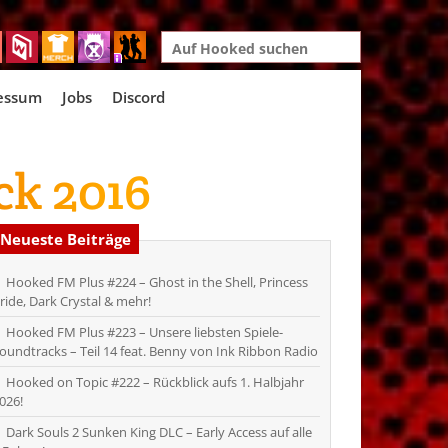
Search
for:
essum
Jobs
Discord
ck 2016
Neueste Beiträge
Hooked FM Plus #224 – Ghost in the Shell, Princess
ride, Dark Crystal & mehr!
Hooked FM Plus #223 – Unsere liebsten Spiele-
oundtracks – Teil 14 feat. Benny von Ink Ribbon Radio
Hooked on Topic #222 – Rückblick aufs 1. Halbjahr
026!
Dark Souls 2 Sunken King DLC – Early Access auf alle