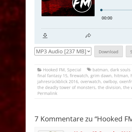
Download
Hooked FM
,
Special
batman
,
dark souls
final fantasy 15
,
firewatch
,
grim dawn
,
hitman
,
jahresrückblick 2016
,
overwatch
,
owlboy
,
oxenf
the deadly tower of monsters
,
the division
,
the 
Permalink
7 Kommentare zu “
Hooked FM 