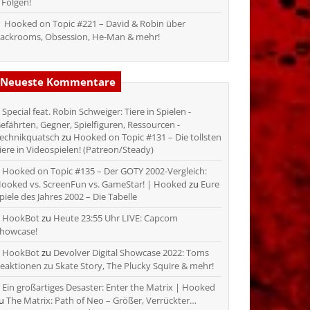
 Folgen!
Hooked on Topic #221 – David & Robin über
ackrooms, Obsession, He-Man & mehr!
Neueste Kommentare
Special feat. Robin Schweiger: Tiere in Spielen -
efährten, Gegner, Spielfiguren, Ressourcen -
echnikquatsch
zu
Hooked on Topic #131 – Die tollsten
iere in Videospielen! (Patreon/Steady)
Hooked on Topic #135 – Der GOTY 2002-Vergleich:
ooked vs. ScreenFun vs. GameStar! | Hooked
zu
Eure
piele des Jahres 2002 – Die Tabelle
HookBot
zu
Heute 23:55 Uhr LIVE: Capcom
howcase!
HookBot
zu
Devolver Digital Showcase 2022: Toms
eaktionen zu Skate Story, The Plucky Squire & mehr!
Ein großartiges Desaster: Enter the Matrix | Hooked
zu
The Matrix: Path of Neo – Größer, Verrückter…