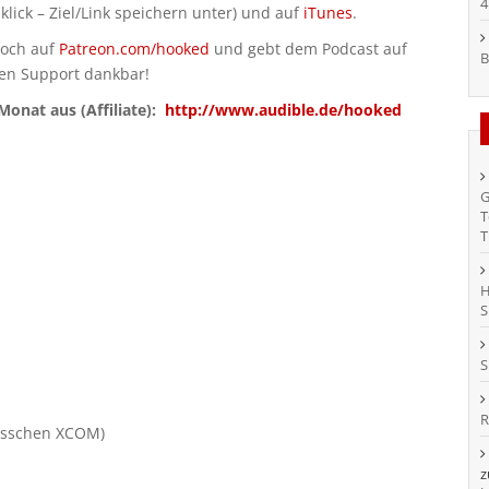
4
klick – Ziel/Link speichern unter) und auf
iTunes
.
doch auf
Patreon.com/hooked
und gebt dem Podcast auf
B
den Support dankbar!
onat aus (Affiliate):
http://www.audible.de/hooked
G
T
T
H
S
S
R
bisschen XCOM)