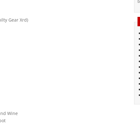
b
ilty Gear Xrd)
 and Wine
bot