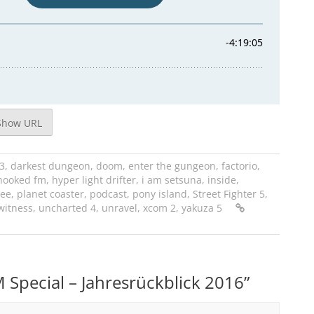
Show URL
 3
,
darkest dungeon
,
doom
,
enter the gungeon
,
factorio
,
hooked fm
,
hyper light drifter
,
i am setsuna
,
inside
,
ree
,
planet coaster
,
podcast
,
pony island
,
Street Fighter 5
,
witness
,
uncharted 4
,
unravel
,
xcom 2
,
yakuza 5
Special – Jahresrückblick 2016
”