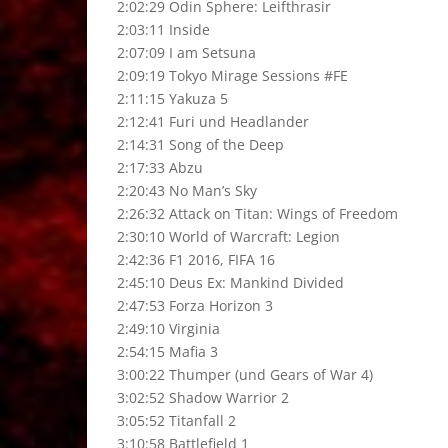
2:02:29 Odin Sphere: Leifthrasir
2:03:11 Inside
2:07:09 I am Setsuna
2:09:19 Tokyo Mirage Sessions #FE
2:11:15 Yakuza 5
2:12:41 Furi und Headlander
2:14:31 Song of the Deep
2:17:33 Abzu
2:20:43 No Man’s Sky
2:26:32 Attack on Titan: Wings of Freedom
2:30:10 World of Warcraft: Legion
2:42:36 F1 2016, FIFA 16
2:45:10 Deus Ex: Mankind Divided
2:47:53 Forza Horizon 3
2:49:10 Virginia
2:54:15 Mafia 3
3:00:22 Thumper (und Gears of War 4)
3:02:52 Shadow Warrior 2
3:05:52 Titanfall 2
3:10:58 Battlefield 1