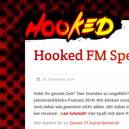
Hooked FM Spec
24. Dezember 2016
Habt ihr gerade Zeit? Vier Stunden so ungefähr
Jahresrückblicks-Podcast 2016! Wir blicken zu
sind dabei wie gewohnt nicht allein. Mit dabei 
bei Hooked –
Leo Schmidt
! Viel Spaß mit dem P
Hier kommt ihr zu
Davids YT-Kanal BeHaind
!