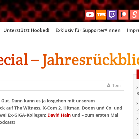
Skip
Unterstützt Hooked!
Exklusiv für Supporter*innen
Impr
to
content
ial – Jahresrückbli
Tom
B
? Gut. Dann kann es ja losgehen mit unserem
rück auf The Witness, X-Com 2, Hitman, Doom und Co. und
S
zwei Ex-GIGA-Kollegen:
David Hain
und – zum ersten Mal
odcast!
2