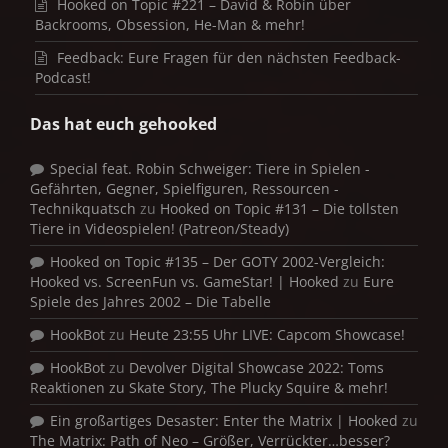
Hooked on Topic #221 – David & Robin über
Backrooms, Obsession, He-Man & mehr!
Feedback: Eure Fragen für den nächsten Feedback-
Podcast!
Das hat euch gehooked
Special feat. Robin Schweiger: Tiere in Spielen -
Gefährten, Gegner, Spielfiguren, Ressourcen -
Technikquatsch
zu
Hooked on Topic #131 – Die tollsten
Tiere in Videospielen! (Patreon/Steady)
Hooked on Topic #135 – Der GOTY 2002-Vergleich:
Hooked vs. ScreenFun vs. GameStar! | Hooked
zu
Eure
Spiele des Jahres 2002 – Die Tabelle
HookBot
zu
Heute 23:55 Uhr LIVE: Capcom Showcase!
HookBot
zu
Devolver Digital Showcase 2022: Toms
Reaktionen zu Skate Story, The Plucky Squire & mehr!
Ein großartiges Desaster: Enter the Matrix | Hooked
zu
The Matrix: Path of Neo – Größer, Verrückter…besser?