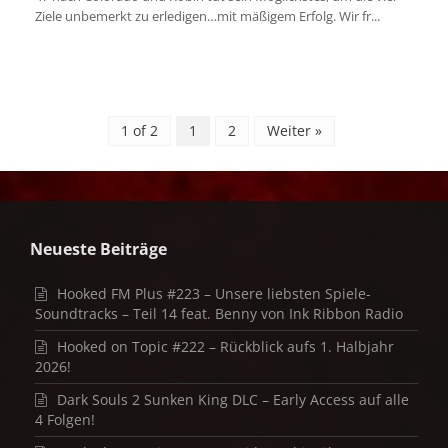
Ziele unbemerkt zu erledigen…mit mäßigem Erfolg. Wir fr...
1 of 2
1
2
Weiter »
Neueste Beiträge
Hooked FM Plus #223 – Unsere liebsten Spiele-
Soundtracks – Teil 14 feat. Benny von Ink Ribbon Radio
Hooked on Topic #222 – Rückblick aufs 1. Halbjahr
2026!
Dark Souls 2 Sunken King DLC – Early Access auf alle
4 Folgen!