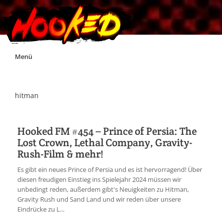
Skip
Menü
to
content
Unterstützt Hooked!
hitman
Exklusiv für Supporter*innen
Hooked FM #454 – Prince of Persia: The
Lost Crown, Lethal Company, Gravity-
Impressum
Rush-Film & mehr!
Es gibt ein neues Prince of Persia und es ist hervorragend! Über
Jobs
diesen freudigen Einstieg ins Spielejahr 2024 müssen wir
unbedingt reden, außerdem gibt's Neuigkeiten zu Hitman,
Gravity Rush und Sand Land und wir reden über unsere
Discord
Eindrücke zu L...