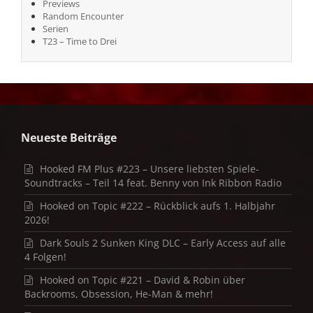
Previews
Random Encounter
Serien
T23 – Time to Drei
Neueste Beiträge
Hooked FM Plus #223 – Unsere liebsten Spiele-
Soundtracks – Teil 14 feat. Benny von Ink Ribbon Radio
Hooked on Topic #222 – Rückblick aufs 1. Halbjahr
2026!
Dark Souls 2 Sunken King DLC – Early Access auf alle
4 Folgen!
Hooked on Topic #221 – David & Robin über
Backrooms, Obsession, He-Man & mehr!