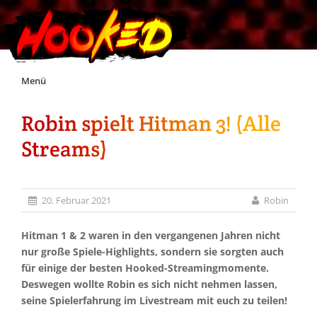
Skip
Menü
to
content
Robin spielt Hitman 3! (Alle
Unterstützt Hooked!
Streams)
Exklusiv für Supporter*innen
20. Februar 2021
Robin
Impressum
Hitman 1 & 2 waren in den vergangenen Jahren nicht
Jobs
nur große Spiele-Highlights, sondern sie sorgten auch
für einige der besten Hooked-Streamingmomente.
Deswegen wollte Robin es sich nicht nehmen lassen,
Discord
seine Spielerfahrung im Livestream mit euch zu teilen!