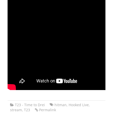
T23 - Time to Drei
hitman
,
Hooked Live
,
stream
,
T23
Permalink