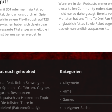
gut!
Wenn wir in den Podcasts immer wi
dieser tollen Community reden, dan
mit 30$ oder mehr via Patreon
nicht nur so dahergesagt. Bereits vo
tzt, der darf uns durch ein Spiel
Monaten hat uns Time To Drei-Fan 
ahl in einem Playthrough auf T23
unglaublich fettes Spiele-Paket zug
nzwischen haben sich da ein paar
das wir nun endlich auspacken k...
eressante Titel angesammelt, die ihr
t bei uns sehen werdet. In
.
at euch gehooked
Kategorien
cial feat. Robin Schweiger:
Allgemein
in Spielen - Gefährten, Gegner,
Filme
iguren, Ressourcen -
kquatsch
zu
Hooked on Topic
Games
Die tollsten Tiere in
pielen! (Patreon/Steady)
In eigener Sache