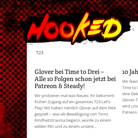
T23
Glover bei Time to Drei –
10 Ja
Alle 10 Folgen schon jetzt bei
Wir feie
Patreon & Steady!
Time to 
eine Dek
Wir probieren mal was Neues: Ihr bekommt
Glover-T
frühen Zugang auf ein gesamtes T23-Let’s-
wird uns
Play! Wir haben nämlich Glover auf dem N64
Patreon 
gespielt – was als Bewältigung von Toms
Kindheitstrauma begann, wurde zu einem
wilden Ritt und zu einem unsere...