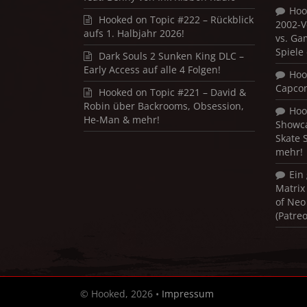
Hoo
Hooked on Topic #222 – Rückblick
2002-V
aufs 1. Halbjahr 2026!
vs. Ga
Spiele
Dark Souls 2 Sunken King DLC –
Early Access auf alle 4 Folgen!
Hoo
Capco
Hooked on Topic #221 – David &
Robin über Backrooms, Obsession,
Hoo
He-Man & mehr!
Showca
Skate 
mehr!
Ein
Matrix
of Neo
(Patre
© Hooked, 2026 •
Impressum