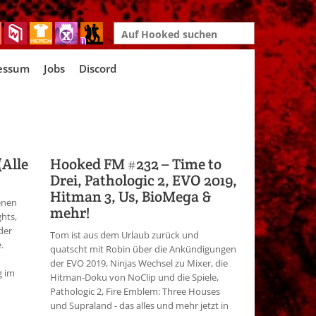
Search
for:
essum
Jobs
Discord
(Alle
Hooked FM #232 – Time to
Drei, Pathologic 2, EVO 2019,
Hitman 3, Us, BioMega &
enen
mehr!
ghts,
der
Tom ist aus dem Urlaub zurück und
.
quatscht mit Robin über die Ankündigungen
der EVO 2019, Ninjas Wechsel zu Mixer, die
g im
Hitman-Doku von NoClip und die Spiele,
Pathologic 2, Fire Emblem: Three Houses
und Supraland - das alles und mehr jetzt in