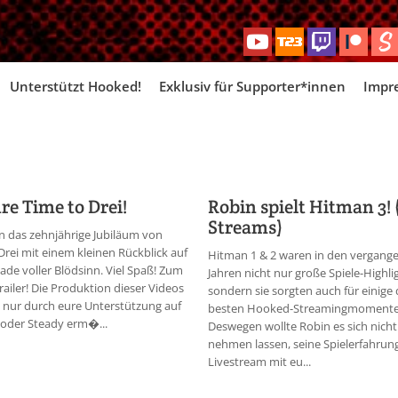
Skip
Unterstützt Hooked!
Exklusiv für Supporter*innen
Impr
to
content
hre Time to Drei!
Robin spielt Hitman 3! 
Streams)
rn das zehnjährige Jubiläum von
Drei mit einem kleinen Rückblick auf
Hitman 1 & 2 waren in den vergang
ade voller Blödsinn. Viel Spaß! Zum
Jahren nicht nur große Spiele-Highli
railer! Die Produktion dieser Videos
sondern sie sorgten auch für einige 
 nur durch eure Unterstützung auf
besten Hooked-Streamingmomente
oder Steady erm�...
Deswegen wollte Robin es sich nicht
nehmen lassen, seine Spielerfahrun
Livestream mit eu...