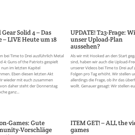
 Gear Solid 4 – Das
UPDATE! T23-Frage: Wie
e – LIVE Heute um 18
unser Upload-Plan
aussehen?
n bei Time to Drei ausführlich Metal
Als wir mit Hooked an den Start ge
id 4: Guns of the Patriots gespielt
sind, haben wir auch die Upload-Fr
 nun im letzten Kapitel
unserer Videos bei Time to Drei auf 
men. Eben diesen letzten Akt
Folgen pro Tag erhöht. Wir stellen un
wir wieder mit euch zusammen
allerdings die Frage, ob ihr das übe
 von daher steht der Donnerstag
wollt. Genauer gesagt: Wir stellen eu.
che ganz...
eon-Games: Gute
ITEM GET! – ALL the vi
unity-Vorschläge
games