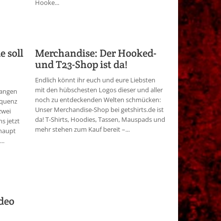
Hooke...
 soll
Merchandise: Der Hooked-
und T23-Shop ist da!
Endlich könnt ihr euch und eure Liebsten
mit den hübschesten Logos dieser und aller
gangen
noch zu entdeckenden Welten schmücken:
equenz
Unser Merchandise-Shop bei getshirts.de ist
zwei
da! T-Shirts, Hoodies, Tassen, Mauspads und
s jetzt
mehr stehen zum Kauf bereit –...
rhaupt
..
deo