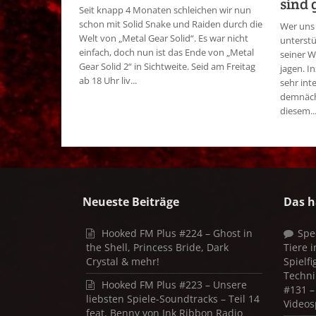
sind 
Seit knapp 4 Monaten schleichen wir nun
schon mit Solid Snake und Raiden durch die
Wer uns 
Welt von „Metal Gear Solid“. Es war nicht
unterstü
einfach, doch nun ist das Ende von „Metal
seiner W
Gear Solid 2“ in Sichtweite. Seid am Freitag
jagen. I
ab 18 Uhr liv...
sehr int
demnächs
diesem..
Neueste Beiträge
Das h
Hooked FM Plus #224 – Ghost in
Spe
the Shell, Princess Bride, Dark
Tiere 
Crystal & mehr!
Spielf
Techni
Hooked FM Plus #223 – Unsere
#131 – 
liebsten Spiele-Soundtracks – Teil 14
Videos
feat. Benny von Ink Ribbon Radio