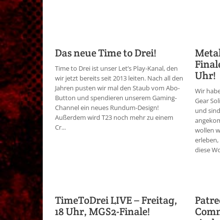
Das neue Time to Drei!
Metal
Final
Time to Drei ist unser Let’s Play-Kanal, den
Uhr!
wir jetzt bereits seit 2013 leiten. Nach all den
Jahren pusten wir mal den Staub vom Abo-
Wir habe
Button und spendieren unserem Gaming-
Gear Sol
Channel ein neues Rundum-Design!
und sind
Außerdem wird T23 noch mehr zu einem
angekom
Cr...
wollen 
erleben,
diese Wo
TimeToDrei LIVE – Freitag,
Patr
18 Uhr, MGS2-Finale!
Comm