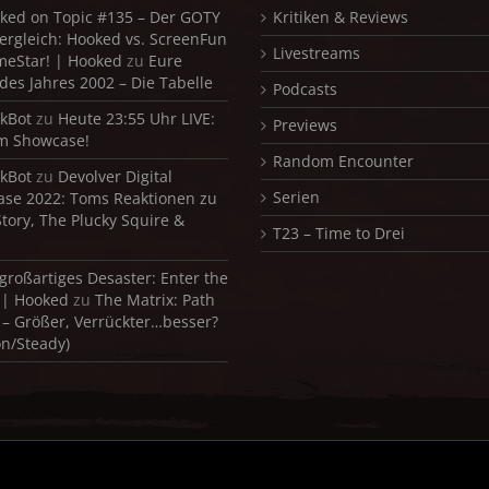
ked on Topic #135 – Der GOTY
Kritiken & Reviews
ergleich: Hooked vs. ScreenFun
Livestreams
meStar! | Hooked
zu
Eure
 des Jahres 2002 – Die Tabelle
Podcasts
kBot
zu
Heute 23:55 Uhr LIVE:
Previews
m Showcase!
Random Encounter
kBot
zu
Devolver Digital
Serien
se 2022: Toms Reaktionen zu
Story, The Plucky Squire &
T23 – Time to Drei
 großartiges Desaster: Enter the
 | Hooked
zu
The Matrix: Path
 – Größer, Verrückter…besser?
on/Steady)