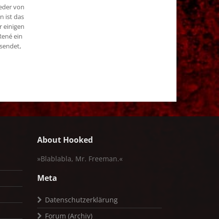
eder von
n ist das
r einigen
René ein
esendet,
About Hooked
»Blablabla, Mr. Freeman.«
Meta
Datenschutzerklärung
Forum (Archiv)