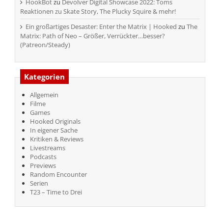
HookBot
zu
Devolver Digital Showcase 2022: Toms
Reaktionen zu Skate Story, The Plucky Squire & mehr!
Ein großartiges Desaster: Enter the Matrix | Hooked
zu
The
Matrix: Path of Neo – Größer, Verrückter…besser?
(Patreon/Steady)
Kategorien
Allgemein
Filme
Games
Hooked Originals
In eigener Sache
Kritiken & Reviews
Livestreams
Podcasts
Previews
Random Encounter
Serien
T23 – Time to Drei