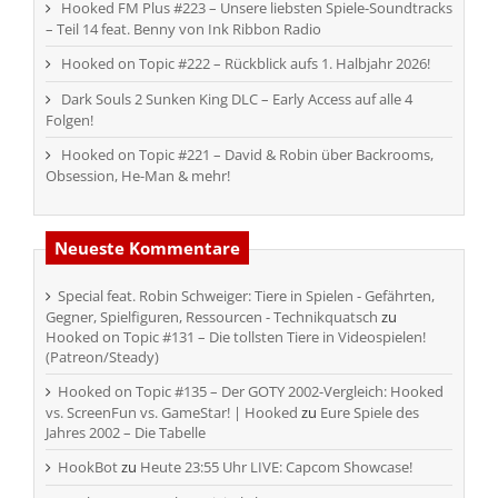
Hooked FM Plus #223 – Unsere liebsten Spiele-Soundtracks
– Teil 14 feat. Benny von Ink Ribbon Radio
Hooked on Topic #222 – Rückblick aufs 1. Halbjahr 2026!
Dark Souls 2 Sunken King DLC – Early Access auf alle 4
Folgen!
Hooked on Topic #221 – David & Robin über Backrooms,
Obsession, He-Man & mehr!
Neueste Kommentare
Special feat. Robin Schweiger: Tiere in Spielen - Gefährten,
Gegner, Spielfiguren, Ressourcen - Technikquatsch
zu
Hooked on Topic #131 – Die tollsten Tiere in Videospielen!
(Patreon/Steady)
Hooked on Topic #135 – Der GOTY 2002-Vergleich: Hooked
vs. ScreenFun vs. GameStar! | Hooked
zu
Eure Spiele des
Jahres 2002 – Die Tabelle
HookBot
zu
Heute 23:55 Uhr LIVE: Capcom Showcase!