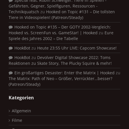
Special feat. Robin Schweiger: Tiere in Spielen -
Gefährten, Gegner, Spielfiguren, Ressourcen -
Technikquatsch
zu
Hooked on Topic #131 – Die tollsten
Tiere in Videospielen! (Patreon/Steady)
Hooked on Topic #135 – Der GOTY 2002-Vergleich:
Hooked vs. ScreenFun vs. GameStar! | Hooked
zu
Eure
Spiele des Jahres 2002 – Die Tabelle
HookBot
zu
Heute 23:55 Uhr LIVE: Capcom Showcase!
HookBot
zu
Devolver Digital Showcase 2022: Toms
Reaktionen zu Skate Story, The Plucky Squire & mehr!
Ein großartiges Desaster: Enter the Matrix | Hooked
zu
The Matrix: Path of Neo – Größer, Verrückter…besser?
(Patreon/Steady)
Kategorien
Allgemein
Filme