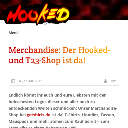
Skip
Menü
to
content
Merchandise: Der Hooked-
Unterstützt Hooked!
und T23-Shop ist da!
Exklusiv für Supporter*innen
14. Januar 2015
Tom
Impressum
Endlich könnt ihr euch und eure Liebsten mit den
Jobs
hübschesten Logos dieser und aller noch zu
entdeckenden Welten schmücken: Unser Merchandise-
Shop bei
getshirts.de
ist da! T-Shirts, Hoodies, Tassen,
Discord
Mauspads und mehr stehen zum Kauf bereit – zum
Start gibt es einen Rabatt von 10%.