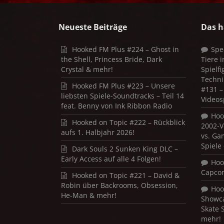
Neueste Beiträge
Das h
Hooked FM Plus #224 – Ghost in
Spe
the Shell, Princess Bride, Dark
Tiere 
Crystal & mehr!
Spielf
Techni
Hooked FM Plus #223 – Unsere
#131 – 
liebsten Spiele-Soundtracks – Teil 14
Videos
feat. Benny von Ink Ribbon Radio
Hoo
Hooked on Topic #222 – Rückblick
2002-V
aufs 1. Halbjahr 2026!
vs. Ga
Spiele
Dark Souls 2 Sunken King DLC –
Early Access auf alle 4 Folgen!
Hoo
Capco
Hooked on Topic #221 – David &
Robin über Backrooms, Obsession,
Hoo
He-Man & mehr!
Showca
Skate 
mehr!