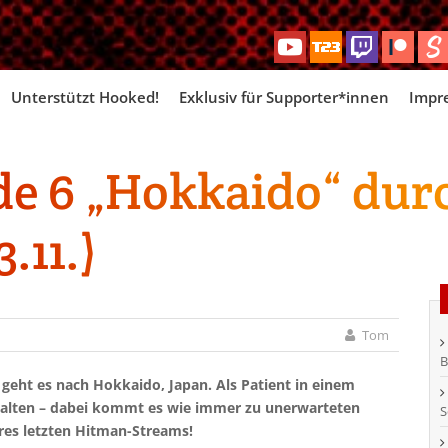
Skip
Unterstützt Hooked!
Exklusiv für Supporter*innen
Impr
to
content
e 6 „Hokkaido“ durc
.11.)
Tom
B
geht es nach Hokkaido, Japan. Als Patient in einem
halten – dabei kommt es wie immer zu unerwarteten
S
res letzten Hitman-Streams!