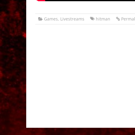
Games
,
Livestreams
hitman
Permal