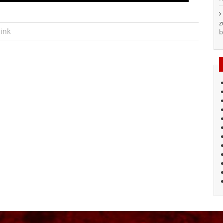
ink
b