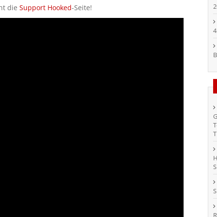
2
ht die
Support Hooked
-Seite!
4
B
G
T
T
H
S
S
R