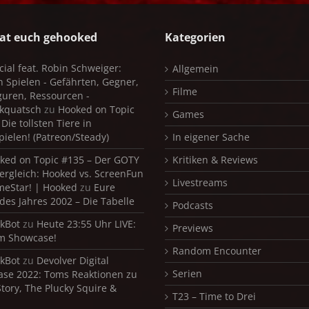
at euch gehooked
Kategorien
cial feat. Robin Schweiger:
Allgemein
in Spielen - Gefährten, Gegner,
Filme
iguren, Ressourcen -
kquatsch
zu
Hooked on Topic
Games
Die tollsten Tiere in
pielen! (Patreon/Steady)
In eigener Sache
ked on Topic #135 – Der GOTY
Kritiken & Reviews
ergleich: Hooked vs. ScreenFun
Livestreams
meStar! | Hooked
zu
Eure
 des Jahres 2002 – Die Tabelle
Podcasts
kBot
zu
Heute 23:55 Uhr LIVE:
Previews
m Showcase!
Random Encounter
kBot
zu
Devolver Digital
Serien
se 2022: Toms Reaktionen zu
Story, The Plucky Squire &
T23 – Time to Drei