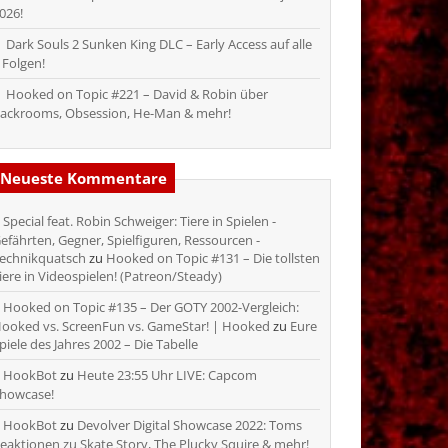
026!
Dark Souls 2 Sunken King DLC – Early Access auf alle
 Folgen!
Hooked on Topic #221 – David & Robin über
ackrooms, Obsession, He-Man & mehr!
Neueste Kommentare
Special feat. Robin Schweiger: Tiere in Spielen -
efährten, Gegner, Spielfiguren, Ressourcen -
echnikquatsch
zu
Hooked on Topic #131 – Die tollsten
iere in Videospielen! (Patreon/Steady)
Hooked on Topic #135 – Der GOTY 2002-Vergleich:
ooked vs. ScreenFun vs. GameStar! | Hooked
zu
Eure
piele des Jahres 2002 – Die Tabelle
HookBot
zu
Heute 23:55 Uhr LIVE: Capcom
howcase!
HookBot
zu
Devolver Digital Showcase 2022: Toms
eaktionen zu Skate Story, The Plucky Squire & mehr!