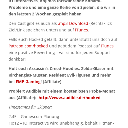
IO Interactives, Kojimas fortwährende Konami-
Probleme und eine ganze Reihe von Spielen, die wir in
den letzten 2 Wochen gespielt haben!
Den Cast gibt es auch als
.mp3-Download
(Rechtsklick –
Ziel/Link speichern unter) und auf
iTunes
.
Falls euch Hooked gefällt, dann unterstützt uns doch auf
Patreon.com/hooked
und gebt dem Podcast auf
iTunes
eine positive Bewertung – wir sind für jeden Support
dankbar!
Holt euch Assassin’s Creed-Hoodies, Zelda-Gläser mit
Kirchenglas-Muster, Resident Evil-Figuren und mehr
bei
EMP Gaming
! (Affiliate)
Probiert Audible mit einem kostenlosen Probe-Monat
aus (Affiliate):
http://www.audible.de/hooked
Timestamps für Skipper:
2:45 – Gamescom-Planung
10:12 – IO Interactive wird unabhängig, behält Hitman-