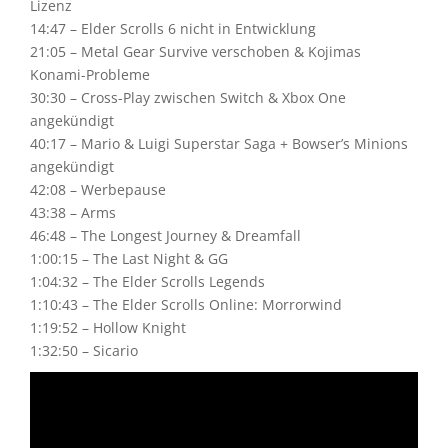
Lizenz
14:47 – Elder Scrolls 6 nicht in Entwicklung
21:05 – Metal Gear Survive verschoben & Kojimas
Konami-Probleme
30:30 – Cross-Play zwischen Switch & Xbox One
angekündigt
40:17 – Mario & Luigi Superstar Saga + Bowser’s Minions
angekündigt
42:08 – Werbepause
43:38 – Arms
46:48 – The Longest Journey & Dreamfall
1:00:15 – The Last Night & GG
1:04:32 – The Elder Scrolls Legends
1:10:43 – The Elder Scrolls Online: Morrorwind
1:19:52 – Hollow Knight
1:32:50 – Sicario