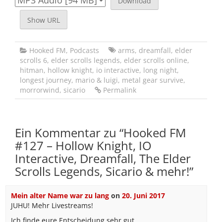
Download
Show URL
Hooked FM
,
Podcasts
arms
,
dreamfall
,
elder
scrolls 6
,
elder scrolls legends
,
elder scrolls online
,
hitman
,
hollow knight
,
io interactive
,
long night
,
longest journey
,
mario & luigi
,
metal gear survive
,
morrorwind
,
sicario
Permalink
Ein Kommentar zu “
Hooked FM
#127 – Hollow Knight, IO
Interactive, Dreamfall, The Elder
Scrolls Legends, Sicario & mehr!
”
Mein alter Name war zu lang
on
20. Juni 2017
JUHU! Mehr Livestreams!
Ich finde eure Entscheidung sehr gut.