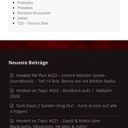
Podcasts
Previews
Random Encounter
Serien
T23 – Time to Drei
Neueste Beiträge
Hooked FM Plus #223 – Unsere liebsten Spiele-
Soundtracks – Teil 14 feat. Benny von Ink Ribbon Radio
Hooked on Topic #222 – Rückblick aufs 1. Halbjahr
2026!
Dark Souls 2 Sunken King DLC – Early Access auf alle
4 Folgen!
Hooked on Topic #221 – David & Robin über
Backrooms, Obsession, He-Man & mehr!