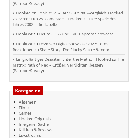
(Patreon/Steady)
Hooked on Topic #135 – Der GOTY 2002-Vergleich: Hooked
vs. ScreenFun vs. GameStar! | Hooked
zu
Eure Spiele des
Jahres 2002 – Die Tabelle
HookBot
zu
Heute 23:55 Uhr LIVE: Capcom Showcase!
HookBot
zu
Devolver Digital Showcase 2022: Toms
Reaktionen zu Skate Story, The Plucky Squire & mehr!
Ein großartiges Desaster: Enter the Matrix | Hooked
zu
The
Matrix: Path of Neo – Größer, Verrückter…besser?
(Patreon/Steady)
Kategorien
Allgemein
Filme
Games
Hooked Originals
In eigener Sache
Kritiken & Reviews
Livestreams