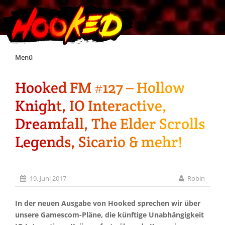
Skip
Menü
to
content
Hooked FM #127 – Hollow
Unterstützt Hooked!
Knight, IO Interactive,
Exklusiv für Supporter*innen
Dreamfall, The Elder Scrolls
Legends, Sicario & mehr!
Impressum
Jobs
19. Juni 2017
Robin
Discord
In der neuen Ausgabe von Hooked sprechen wir über
unsere Gamescom-Pläne, die künftige Unabhängigkeit