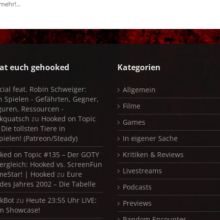
 mehr!...
at euch gehooked
Kategorien
cial feat. Robin Schweiger:
Allgemein
in Spielen - Gefährten, Gegner,
Filme
iguren, Ressourcen -
kquatsch
zu
Hooked on Topic
Games
Die tollsten Tiere in
pielen! (Patreon/Steady)
In eigener Sache
ked on Topic #135 – Der GOTY
Kritiken & Reviews
ergleich: Hooked vs. ScreenFun
Livestreams
meStar! | Hooked
zu
Eure
 des Jahres 2002 – Die Tabelle
Podcasts
kBot
zu
Heute 23:55 Uhr LIVE:
Previews
m Showcase!
Random Encounter