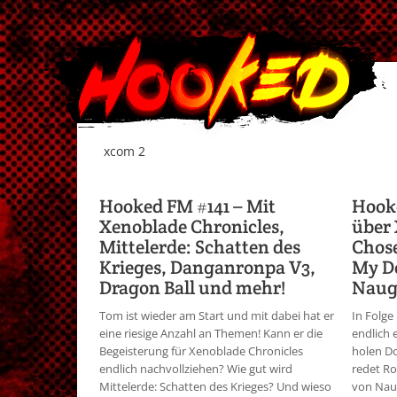
xcom 2
Hooked FM #141 – Mit
Hook
Xenoblade Chronicles,
über 
Mittelerde: Schatten des
Chose
Krieges, Danganronpa V3,
My Do
Dragon Ball und mehr!
Naug
Tom ist wieder am Start und mit dabei hat er
In Folge
eine riesige Anzahl an Themen! Kann er die
endlich 
Begeisterung für Xenoblade Chronicles
holen Do
endlich nachvollziehen? Wie gut wird
redet Ro
Mittelerde: Schatten des Krieges? Und wieso
von Nau