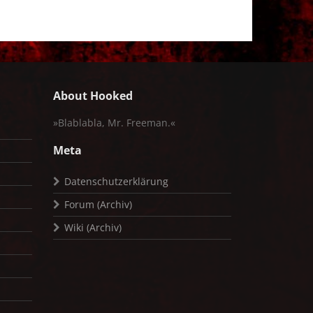
About Hooked
»Blablabla, Mr. Freeman.«
Meta
Datenschutzerklärung
Forum (Archiv)
Wiki (Archiv)