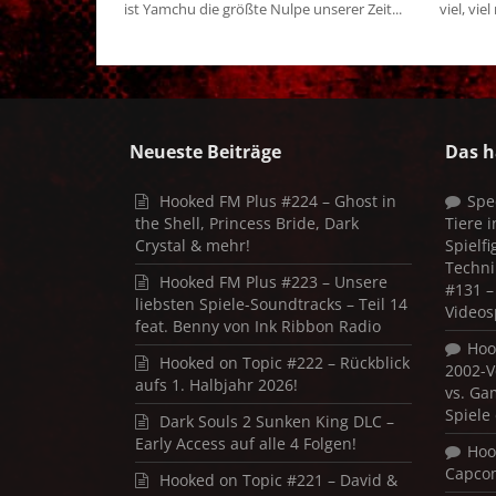
ist Yamchu die größte Nulpe unserer Zeit...
viel, viel
Neueste Beiträge
Das h
Hooked FM Plus #224 – Ghost in
Spe
the Shell, Princess Bride, Dark
Tiere 
Crystal & mehr!
Spielf
Techni
Hooked FM Plus #223 – Unsere
#131 – 
liebsten Spiele-Soundtracks – Teil 14
Videos
feat. Benny von Ink Ribbon Radio
Hoo
Hooked on Topic #222 – Rückblick
2002-V
aufs 1. Halbjahr 2026!
vs. Ga
Spiele
Dark Souls 2 Sunken King DLC –
Early Access auf alle 4 Folgen!
Hoo
Capco
Hooked on Topic #221 – David &