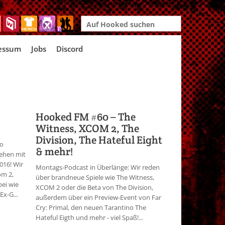
Search
for:
essum
Jobs
Discord
Hooked FM #60 – The
Witness, XCOM 2, The
Division, The Hateful Eight
so
& mehr!
gehen mit
016! Wir
Montags-Podcast in Überlänge: Wir reden
om 2,
über brandneue Spiele wie The Witness,
ei wie
XCOM 2 oder die Beta von The Division,
Ex-G...
außerdem über ein Preview-Event von Far
Cry: Primal, den neuen Tarantino The
Hateful Eigth und mehr - viel Spaß!...