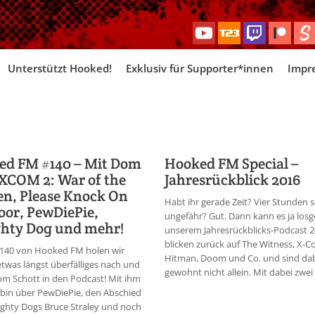
Skip
Unterstützt Hooked!
Exklusiv für Supporter*innen
Impr
to
content
ed FM #140 – Mit Dom
Hooked FM Special –
XCOM 2: War of the
Jahresrückblick 2016
n, Please Knock On
Habt ihr gerade Zeit? Vier Stunden 
or, PewDiePie,
ungefähr? Gut. Dann kann es ja los
hty Dog und mehr!
unserem Jahresrückblicks-Podcast 2
blicken zurück auf The Witness, X-C
 140 von Hooked FM holen wir
Hitman, Doom und Co. und sind dab
etwas längst überfälliges nach und
gewohnt nicht allein. Mit dabei zwei 
m Schott in den Podcast! Mit ihm
bin über PewDiePie, den Abschied
ghty Dogs Bruce Straley und noch