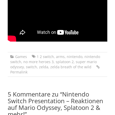
Games
1 2 switch
,
arms
,
nintendo
,
nintendo
switch
,
no more heroes 3
,
splatoon 2
,
super mario
odyssey
,
switch
,
zelda
,
zelda breath of the wild
Permalink
5 Kommentare zu “
Nintendo
Switch Presentation – Reaktionen
auf Mario Odyssey, Splatoon 2 &
mehr!
”