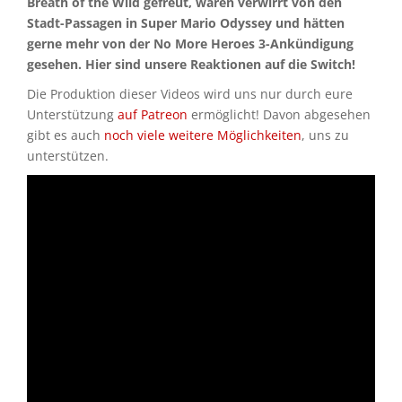
Breath of the Wild gefreut, waren verwirrt von den
Stadt-Passagen in Super Mario Odyssey und hätten
gerne mehr von der No More Heroes 3-Ankündigung
gesehen. Hier sind unsere Reaktionen auf die Switch!
Die Produktion dieser Videos wird uns nur durch eure
Unterstützung
auf Patreon
ermöglicht! Davon abgesehen
gibt es auch
noch viele weitere Möglichkeiten
, uns zu
unterstützen.