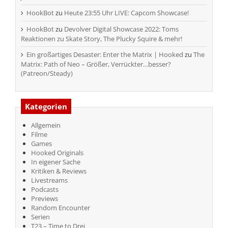
HookBot
zu
Heute 23:55 Uhr LIVE: Capcom Showcase!
HookBot
zu
Devolver Digital Showcase 2022: Toms
Reaktionen zu Skate Story, The Plucky Squire & mehr!
Ein großartiges Desaster: Enter the Matrix | Hooked
zu
The
Matrix: Path of Neo – Größer, Verrückter…besser?
(Patreon/Steady)
Kategorien
Allgemein
Filme
Games
Hooked Originals
In eigener Sache
Kritiken & Reviews
Livestreams
Podcasts
Previews
Random Encounter
Serien
T23 – Time to Drei