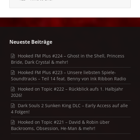
Neueste Beiträge
Hooked FM Plus #224 – Ghost in the Shell, Princess
Bride, Dark Crystal & mehr!
Hooked FM Plus #223 – Unsere liebsten Spiele-
Soundtracks – Teil 14 feat. Benny von Ink Ribbon Radio
Hooked on Topic #222 – Rückblick aufs 1. Halbjahr
2026!
Dark Souls 2 Sunken King DLC – Early Access auf alle
4 Folgen!
Hooked on Topic #221 – David & Robin über
Backrooms, Obsession, He-Man & mehr!