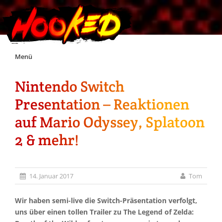
Skip
Menü
to
content
Nintendo Switch
Unterstützt Hooked!
Presentation – Reaktionen
Exklusiv für Supporter*innen
auf Mario Odyssey, Splatoon
2 & mehr!
Impressum
Jobs
14. Januar 2017
Tom
Discord
Wir haben semi-live die Switch-Präsentation verfolgt,
uns über einen tollen Trailer zu The Legend of Zelda: