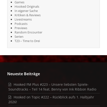
Games
Hooked Originals
In eigener Sache
Kritiken & Reviews
Livestreams
Podcasts
Previews
Random Encounter
Serien
T23 – Time to Drei
Neueste Beiträge
Hooked FM Plus #223 – Unsere liebsten Spiele-
Soundtracks – Teil 14 feat. Benny von Ink Ribbon Radio
Hooked on Topic #222 – Rückblick aufs 1. Halbjahr
2026!