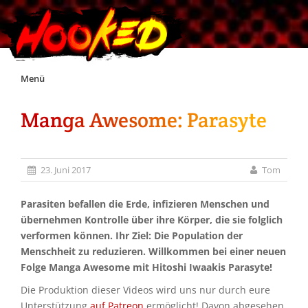
Skip
Menü
to
content
Manga Awesome: Parasyte
Unterstützt Hooked!
Exklusiv für Supporter*innen
23. Juni 2017
Tom
Impressum
Parasiten befallen die Erde, infizieren Menschen und
übernehmen Kontrolle über ihre Körper, die sie folglich
verformen können. Ihr Ziel: Die Population der
Jobs
Menschheit zu reduzieren. Willkommen bei einer neuen
Folge Manga Awesome mit Hitoshi Iwaakis Parasyte!
Discord
Die Produktion dieser Videos wird uns nur durch eure
Unterstützung
auf Patreon
ermöglicht! Davon abgesehen