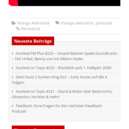
Manga Awesome
manga awesome
,
parasyte
Permalink
Neueste Beiträge
Hooked FM Plus #223 – Unsere liebsten Spiele-Soundtracks
– Teil 14 feat. Benny von Ink Ribbon Radio
Hooked on Topic #222 – Rückblick aufs 1. Halbjahr 2026!
Dark Souls 2 Sunken King DLC – Early Access auf alle 4
Folgen!
Hooked on Topic #221 – David & Robin über Backrooms,
Obsession, He-Man & mehr!
Feedback: Eure Fragen für den nächsten Feedback-
Podcast!