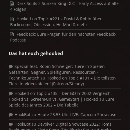
Dark Souls 2 Sunken King DLC – Early Access auf alle
4 Folgen!
Hooked on Topic #221 – David & Robin über
Backrooms, Obsession, He-Man & mehr!
Feedback: Eure Fragen für den nächsten Feedback-
Podcast!
Das hat euch gehooked
Special feat. Robin Schweiger: Tiere in Spielen -
Gefährten, Gegner, Spielfiguren, Ressourcen -
Technikquatsch
zu
Hooked on Topic #131 – Die tollsten
Tiere in Videospielen! (Patreon/Steady)
Hooked on Topic #135 – Der GOTY 2002-Vergleich:
Hooked vs. ScreenFun vs. GameStar! | Hooked
zu
Eure
Spiele des Jahres 2002 – Die Tabelle
HookBot
zu
Heute 23:55 Uhr LIVE: Capcom Showcase!
HookBot
zu
Devolver Digital Showcase 2022: Toms
Reaktionen zu Skate Story, The Plucky Squire & mehr!