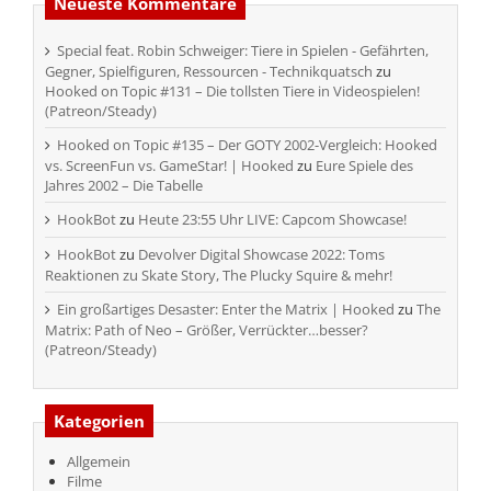
Neueste Kommentare
Special feat. Robin Schweiger: Tiere in Spielen - Gefährten,
Gegner, Spielfiguren, Ressourcen - Technikquatsch
zu
Hooked on Topic #131 – Die tollsten Tiere in Videospielen!
(Patreon/Steady)
Hooked on Topic #135 – Der GOTY 2002-Vergleich: Hooked
vs. ScreenFun vs. GameStar! | Hooked
zu
Eure Spiele des
Jahres 2002 – Die Tabelle
HookBot
zu
Heute 23:55 Uhr LIVE: Capcom Showcase!
HookBot
zu
Devolver Digital Showcase 2022: Toms
Reaktionen zu Skate Story, The Plucky Squire & mehr!
Ein großartiges Desaster: Enter the Matrix | Hooked
zu
The
Matrix: Path of Neo – Größer, Verrückter…besser?
(Patreon/Steady)
Kategorien
Allgemein
Filme