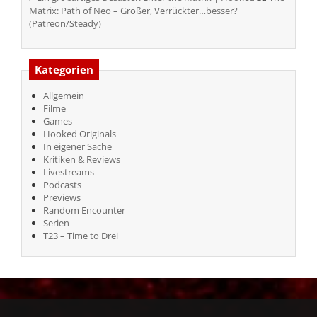
Matrix: Path of Neo – Größer, Verrückter…besser?
(Patreon/Steady)
Kategorien
Allgemein
Filme
Games
Hooked Originals
In eigener Sache
Kritiken & Reviews
Livestreams
Podcasts
Previews
Random Encounter
Serien
T23 – Time to Drei