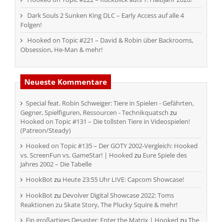
Dark Souls 2 Sunken King DLC – Early Access auf alle 4
Folgen!
Hooked on Topic #221 – David & Robin über Backrooms,
Obsession, He-Man & mehr!
Neueste Kommentare
Special feat. Robin Schweiger: Tiere in Spielen - Gefährten,
Gegner, Spielfiguren, Ressourcen - Technikquatsch
zu
Hooked on Topic #131 – Die tollsten Tiere in Videospielen!
(Patreon/Steady)
Hooked on Topic #135 – Der GOTY 2002-Vergleich: Hooked
vs. ScreenFun vs. GameStar! | Hooked
zu
Eure Spiele des
Jahres 2002 – Die Tabelle
HookBot
zu
Heute 23:55 Uhr LIVE: Capcom Showcase!
HookBot
zu
Devolver Digital Showcase 2022: Toms
Reaktionen zu Skate Story, The Plucky Squire & mehr!
Ein großartiges Desaster: Enter the Matrix | Hooked
zu
The