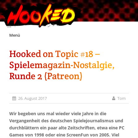
Skip
Menü
to
content
Hooked on Topic #18 –
Unterstützt Hooked!
Spielemagazin-Nostalgie,
Exklusiv für Supporter*innen
Runde 2 (Patreon)
Impressum
26. August 2017
Tom
Jobs
Wir begeben uns mal wieder viele Jahre in die
Vergangenheit des deutschen Spielejournalismus und
Discord
durchblättern ein paar alte Zeitschriften, etwa eine PC
Games von 1998 oder eine ScreenFun von 2005. Viel