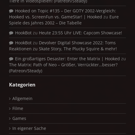
Tiere in Videospielen! (Patreon/Steady)
Hooked on Topic #135 – Der GOTY 2002-Vergleich:
Hooked vs. ScreenFun vs. GameStar! | Hooked
zu
Eure
Spiele des Jahres 2002 – Die Tabelle
HookBot
zu
Heute 23:55 Uhr LIVE: Capcom Showcase!
HookBot
zu
Devolver Digital Showcase 2022: Toms
Reaktionen zu Skate Story, The Plucky Squire & mehr!
Ein großartiges Desaster: Enter the Matrix | Hooked
zu
The Matrix: Path of Neo – Größer, Verrückter…besser?
(Patreon/Steady)
Kategorien
Allgemein
Filme
Games
In eigener Sache