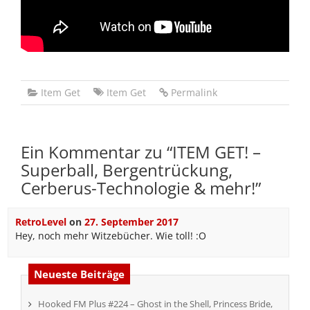
Item Get
Item Get
Permalink
Ein Kommentar zu “
ITEM GET! –
Superball, Bergentrückung,
Cerberus-Technologie & mehr!
”
RetroLevel
on
27. September 2017
Hey, noch mehr Witzebücher. Wie toll! :O
Neueste Beiträge
Hooked FM Plus #224 – Ghost in the Shell, Princess Bride,