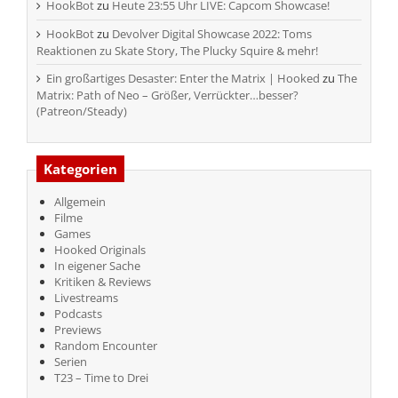
HookBot
zu
Heute 23:55 Uhr LIVE: Capcom Showcase!
HookBot
zu
Devolver Digital Showcase 2022: Toms
Reaktionen zu Skate Story, The Plucky Squire & mehr!
Ein großartiges Desaster: Enter the Matrix | Hooked
zu
The
Matrix: Path of Neo – Größer, Verrückter…besser?
(Patreon/Steady)
Kategorien
Allgemein
Filme
Games
Hooked Originals
In eigener Sache
Kritiken & Reviews
Livestreams
Podcasts
Previews
Random Encounter
Serien
T23 – Time to Drei