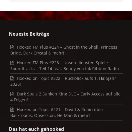
Neueste Beiträge
Hooked FM Plus #224 – Ghost in the Shell, Princess
Bride, Dark Crystal & mehr!
Hooked FM Plus #223 – Unsere liebsten Spiele-
Soundtracks – Teil 14 feat. Benny von Ink Ribbon Radio
Hooked on Topic #222 – Rückblick aufs 1. Halbjahr
2026!
Dark Souls 2 Sunken King DLC – Early Access auf alle
4 Folgen!
Hooked on Topic #221 – David & Robin über
Backrooms, Obsession, He-Man & mehr!
Das hat euch gehooked