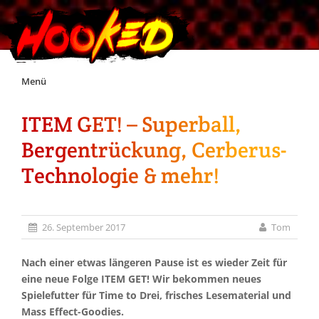
Skip
Menü
to
content
ITEM GET! – Superball,
Unterstützt Hooked!
Bergentrückung, Cerberus-
Exklusiv für Supporter*innen
Technologie & mehr!
Impressum
26. September 2017
Tom
Jobs
Nach einer etwas längeren Pause ist es wieder Zeit für
eine neue Folge ITEM GET! Wir bekommen neues
Discord
Spielefutter für Time to Drei, frisches Lesematerial und
Mass Effect-Goodies.