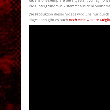
Rezensionsexemplare bereitgestellt von Egmont
Die Hintergrundmusik stammt aus dem Soundtrac
Die Produktion dieser Videos wird uns nur durc
abgesehen gibt es auch
noch viele weitere Mögli