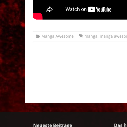
Manga Awesome
manga
,
manga aweso
Neueste Beiträge
Das h