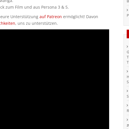
 Manga.
B
k zum Film und aus Persona 3 & 5.
P
h eure Unterstützung
auf Patreon
ermöglicht! Davon
chkeiten
, uns zu unterstützen.
G
T
T
H
S
S
R