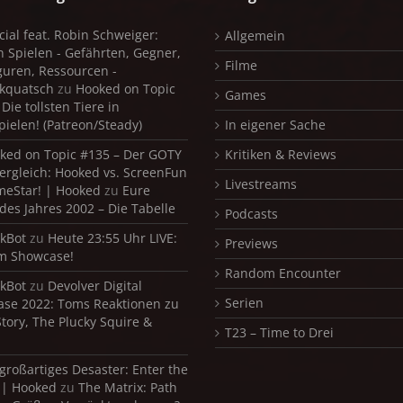
cial feat. Robin Schweiger:
Allgemein
in Spielen - Gefährten, Gegner,
Filme
iguren, Ressourcen -
kquatsch
zu
Hooked on Topic
Games
Die tollsten Tiere in
pielen! (Patreon/Steady)
In eigener Sache
ked on Topic #135 – Der GOTY
Kritiken & Reviews
ergleich: Hooked vs. ScreenFun
Livestreams
meStar! | Hooked
zu
Eure
 des Jahres 2002 – Die Tabelle
Podcasts
kBot
zu
Heute 23:55 Uhr LIVE:
Previews
m Showcase!
Random Encounter
kBot
zu
Devolver Digital
Serien
se 2022: Toms Reaktionen zu
Story, The Plucky Squire &
T23 – Time to Drei
 großartiges Desaster: Enter the
 | Hooked
zu
The Matrix: Path