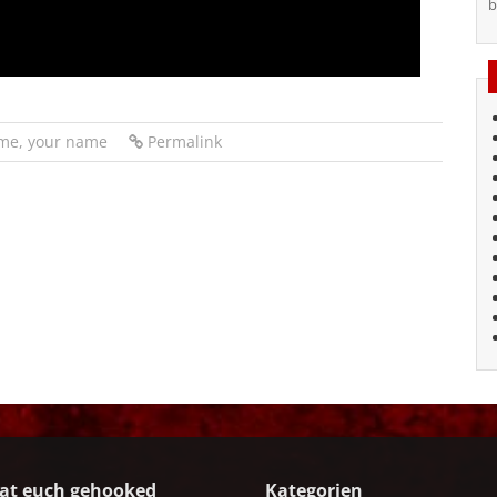
b
me
,
your name
Permalink
at euch gehooked
Kategorien