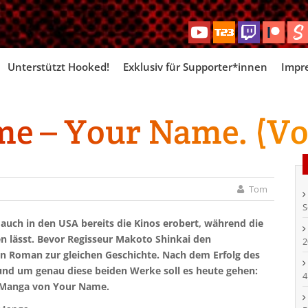
Skip
Unterstützt Hooked!
Exklusiv für Supporter*innen
Impr
to
content
 – Your Name. (Vol
Tom
S
auch in den USA bereits die Kinos erobert, während die
n lässt. Bevor Regisseur Makoto Shinkai den
2
inen Roman zur gleichen Geschichte. Nach dem Erfolg des
nd um genau diese beiden Werke soll es heute gehen:
4
Manga von Your Name.