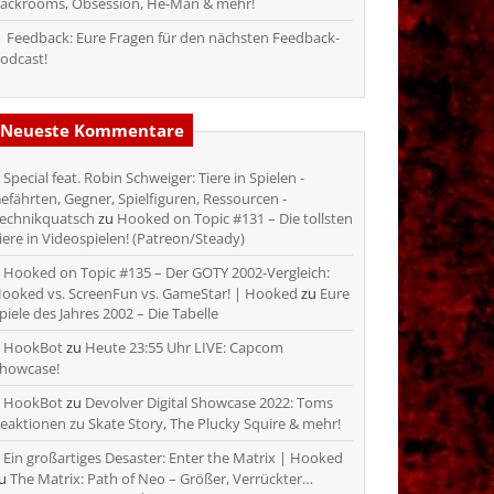
ackrooms, Obsession, He-Man & mehr!
Feedback: Eure Fragen für den nächsten Feedback-
odcast!
Neueste Kommentare
Special feat. Robin Schweiger: Tiere in Spielen -
efährten, Gegner, Spielfiguren, Ressourcen -
echnikquatsch
zu
Hooked on Topic #131 – Die tollsten
iere in Videospielen! (Patreon/Steady)
Hooked on Topic #135 – Der GOTY 2002-Vergleich:
ooked vs. ScreenFun vs. GameStar! | Hooked
zu
Eure
piele des Jahres 2002 – Die Tabelle
HookBot
zu
Heute 23:55 Uhr LIVE: Capcom
howcase!
HookBot
zu
Devolver Digital Showcase 2022: Toms
eaktionen zu Skate Story, The Plucky Squire & mehr!
Ein großartiges Desaster: Enter the Matrix | Hooked
zu
The Matrix: Path of Neo – Größer, Verrückter…