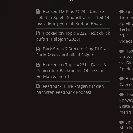
Hooked FM Plus #223 – Unsere
Spe
liebsten Spiele-Soundtracks – Teil 14
Tiere 
feat. Benny von Ink Ribbon Radio
Spielf
Techni
Hooked on Topic #222 – Rückblick
#131 – 
aufs 1. Halbjahr 2026!
Videos
Dark Souls 2 Sunken King DLC –
Hoo
Early Access auf alle 4 Folgen!
2002-V
vs. Ga
Hooked on Topic #221 – David &
Spiele
Robin über Backrooms, Obsession,
He-Man & mehr!
Hoo
Capco
Feedback: Eure Fragen für den
nächsten Feedback-Podcast!
Hoo
Showca
Skate 
mehr!
Ein
Matrix