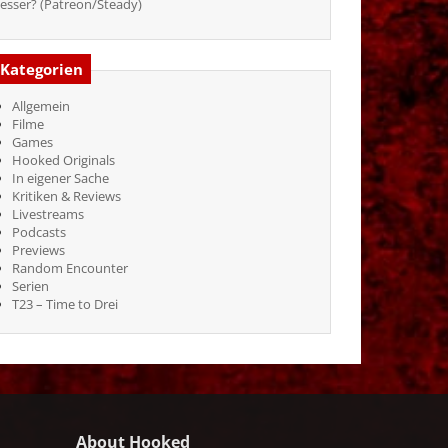
esser? (Patreon/Steady)
Kategorien
Allgemein
Filme
Games
Hooked Originals
In eigener Sache
Kritiken & Reviews
Livestreams
Podcasts
Previews
Random Encounter
Serien
T23 – Time to Drei
About Hooked