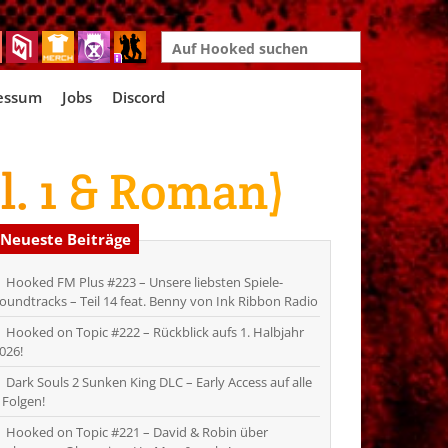
Search
for:
essum
Jobs
Discord
. 1 & Roman)
Neueste Beiträge
Hooked FM Plus #223 – Unsere liebsten Spiele-
oundtracks – Teil 14 feat. Benny von Ink Ribbon Radio
Hooked on Topic #222 – Rückblick aufs 1. Halbjahr
026!
Dark Souls 2 Sunken King DLC – Early Access auf alle
 Folgen!
Hooked on Topic #221 – David & Robin über