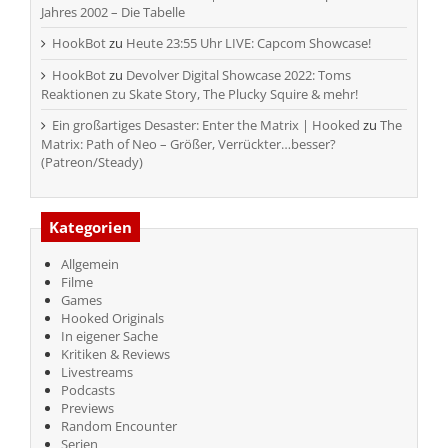
Jahres 2002 – Die Tabelle
HookBot
zu
Heute 23:55 Uhr LIVE: Capcom Showcase!
HookBot
zu
Devolver Digital Showcase 2022: Toms
Reaktionen zu Skate Story, The Plucky Squire & mehr!
Ein großartiges Desaster: Enter the Matrix | Hooked
zu
The
Matrix: Path of Neo – Größer, Verrückter…besser?
(Patreon/Steady)
Kategorien
Allgemein
Filme
Games
Hooked Originals
In eigener Sache
Kritiken & Reviews
Livestreams
Podcasts
Previews
Random Encounter
Serien