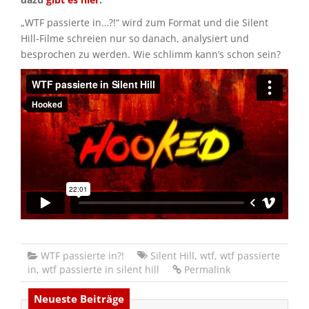
„WTF passierte in…?!“ wird zum Format und die Silent
Hill-Filme schreien nur so danach, analysiert und
besprochen zu werden. Wie schlimm kann’s schon sein?
WTF passierte in?!
Silent Hill
,
wtf
,
wtf passierte
in
,
wtf passierte in silent hill
Permalink
Neueste Beiträge