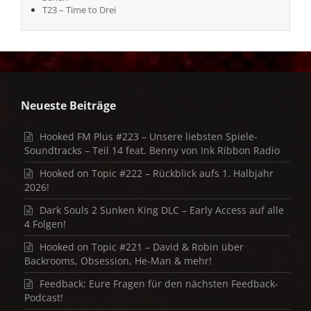
T23 – Time to Drei
Neueste Beiträge
Hooked FM Plus #223 – Unsere liebsten Spiele-
Soundtracks – Teil 14 feat. Benny von Ink Ribbon Radio
Hooked on Topic #222 – Rückblick aufs 1. Halbjahr
2026!
Dark Souls 2 Sunken King DLC – Early Access auf alle
4 Folgen!
Hooked on Topic #221 – David & Robin über
Backrooms, Obsession, He-Man & mehr!
Feedback: Eure Fragen für den nächsten Feedback-
Podcast!