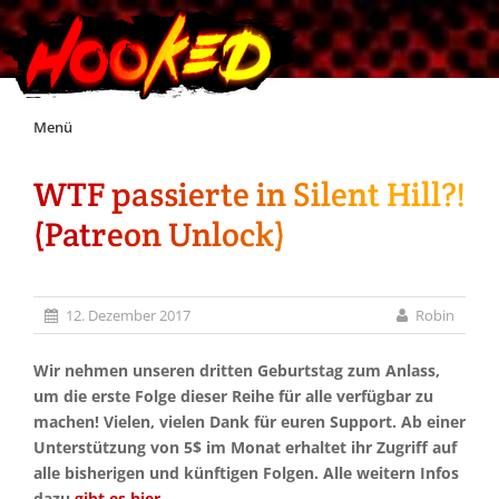
Skip
Menü
to
content
WTF passierte in Silent Hill?!
Unterstützt Hooked!
(Patreon Unlock)
Exklusiv für Supporter*innen
12. Dezember 2017
Robin
Impressum
Wir nehmen unseren dritten Geburtstag zum Anlass,
Jobs
um die erste Folge dieser Reihe für alle verfügbar zu
machen! Vielen, vielen Dank für euren Support. Ab einer
Unterstützung von 5$ im Monat erhaltet ihr Zugriff auf
Discord
alle bisherigen und künftigen Folgen. Alle weitern Infos
dazu
gibt es hier
.