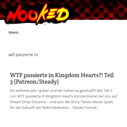
Skip
Menü
to
content
Unterstützt Hooked!
wtf passierte in
Exklusiv für Supporter*innen
WTF passierte in Kingdom Hearts?! Teil
3 (Patreon/Steady)
Impressum
Ein weiteres Jahr später und wir haben es geschafft! Mit Teil 3
von WTF passierte in Kingdom Hearts konzentrieren wir uns auf
Jobs
Dream Drop Distance – und was die Story-Twists dieses Spiels
für die Zukunft der Reihe bedeuten… Dieses Format...
Discord