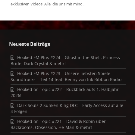
exklusiven Videos. Alle, die uns mit mind...
Neueste Beiträge
Hooked FM Plus #224 – Ghost in the Shell, Princess
Bride, Dark Crystal & mehr!
Hooked FM Plus #223 – Unsere liebsten Spiele-
Soundtracks – Teil 14 feat. Benny von Ink Ribbon Radio
Hooked on Topic #222 – Rückblick aufs 1. Halbjahr
2026!
Dark Souls 2 Sunken King DLC – Early Access auf alle
4 Folgen!
Hooked on Topic #221 – David & Robin über
Backrooms, Obsession, He-Man & mehr!