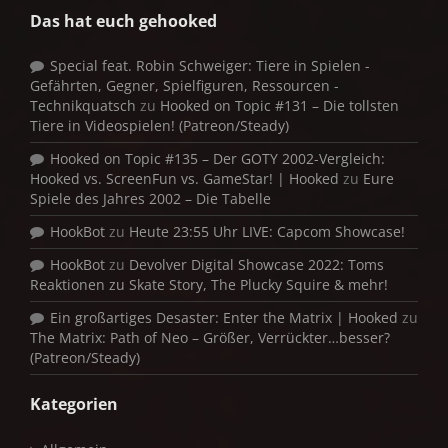
Das hat euch gehooked
Special feat. Robin Schweiger: Tiere in Spielen -
Gefährten, Gegner, Spielfiguren, Ressourcen -
Technikquatsch
zu
Hooked on Topic #131 – Die tollsten
Tiere in Videospielen! (Patreon/Steady)
Hooked on Topic #135 – Der GOTY 2002-Vergleich:
Hooked vs. ScreenFun vs. GameStar! | Hooked
zu
Eure
Spiele des Jahres 2002 – Die Tabelle
HookBot
zu
Heute 23:55 Uhr LIVE: Capcom Showcase!
HookBot
zu
Devolver Digital Showcase 2022: Toms
Reaktionen zu Skate Story, The Plucky Squire & mehr!
Ein großartiges Desaster: Enter the Matrix | Hooked
zu
The Matrix: Path of Neo – Größer, Verrückter…besser?
(Patreon/Steady)
Kategorien