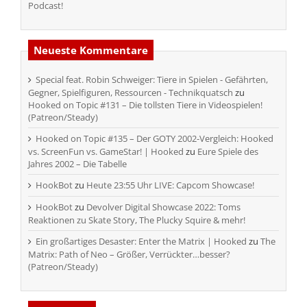
Podcast!
Neueste Kommentare
Special feat. Robin Schweiger: Tiere in Spielen - Gefährten,
Gegner, Spielfiguren, Ressourcen - Technikquatsch
zu
Hooked on Topic #131 – Die tollsten Tiere in Videospielen!
(Patreon/Steady)
Hooked on Topic #135 – Der GOTY 2002-Vergleich: Hooked
vs. ScreenFun vs. GameStar! | Hooked
zu
Eure Spiele des
Jahres 2002 – Die Tabelle
HookBot
zu
Heute 23:55 Uhr LIVE: Capcom Showcase!
HookBot
zu
Devolver Digital Showcase 2022: Toms
Reaktionen zu Skate Story, The Plucky Squire & mehr!
Ein großartiges Desaster: Enter the Matrix | Hooked
zu
The
Matrix: Path of Neo – Größer, Verrückter…besser?
(Patreon/Steady)