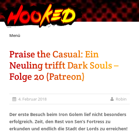
Skip
Menü
to
content
Praise the Casual: Ein
Unterstützt Hooked!
Neuling trifft Dark Souls –
Exklusiv für Supporter*innen
Folge 20 (Patreon)
Impressum
4. Februar 2018
Robin
Jobs
Der erste Besuch beim Iron Golem lief nicht besonders
erfolgreich. Zeit, den Rest von Sen’s Fortress zu
Discord
erkunden und endlich die Stadt der Lords zu erreichen!