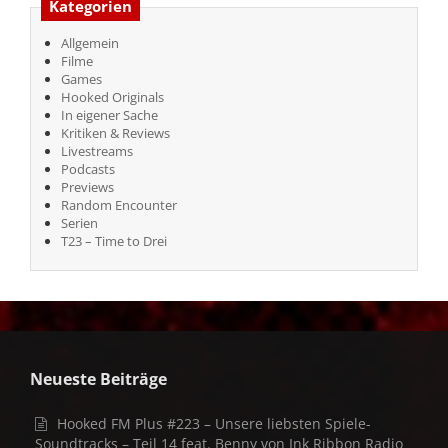
Kategorien
Allgemein
Filme
Games
Hooked Originals
In eigener Sache
Kritiken & Reviews
Livestreams
Podcasts
Previews
Random Encounter
Serien
T23 – Time to Drei
Neueste Beiträge
Hooked FM Plus #223 – Unsere liebsten Spiele-
Soundtracks – Teil 14 feat. Benny von Ink Ribbon Radio