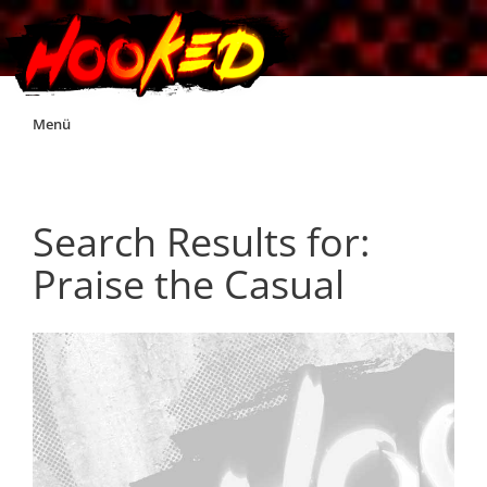
Skip
Menü
to
content
Unterstützt Hooked!
Search Results for:
Exklusiv für Supporter*innen
Praise the Casual
Impressum
Jobs
Discord