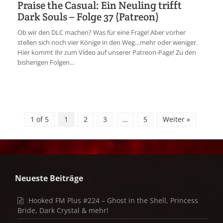
Praise the Casual: Ein Neuling trifft
Dark Souls – Folge 37 (Patreon)
Ob wir den DLC machen? Was für eine Frage! Aber vorher
stellen sich noch vier Könige in den Weg…mehr oder weniger.
Hier kommt ihr zum Video auf unserer Patreon-Page! Zu den
bisherigen Folgen...
1 of 5
1
2
3
…
5
Weiter »
Neueste Beiträge
Hooked FM Plus #224 – Ghost in the Shell, Princess
Bride, Dark Crystal & mehr!