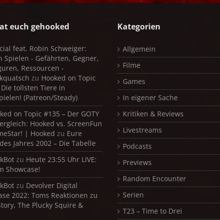
at euch gehooked
Kategorien
cial feat. Robin Schweiger:
Allgemein
in Spielen - Gefährten, Gegner,
Filme
iguren, Ressourcen -
kquatsch
zu
Hooked on Topic
Games
Die tollsten Tiere in
pielen! (Patreon/Steady)
In eigener Sache
ked on Topic #135 – Der GOTY
Kritiken & Reviews
ergleich: Hooked vs. ScreenFun
Livestreams
meStar! | Hooked
zu
Eure
 des Jahres 2002 – Die Tabelle
Podcasts
kBot
zu
Heute 23:55 Uhr LIVE:
Previews
m Showcase!
Random Encounter
kBot
zu
Devolver Digital
Serien
se 2022: Toms Reaktionen zu
Story, The Plucky Squire &
T23 – Time to Drei