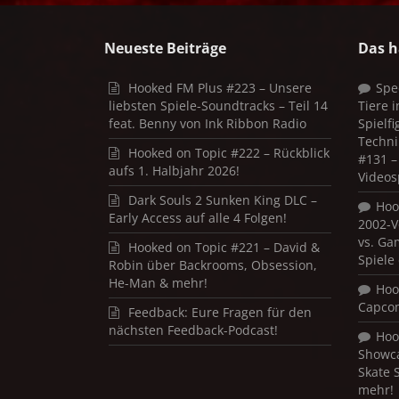
Neueste Beiträge
Das h
Hooked FM Plus #223 – Unsere
Spe
liebsten Spiele-Soundtracks – Teil 14
Tiere 
feat. Benny von Ink Ribbon Radio
Spielf
Techni
Hooked on Topic #222 – Rückblick
#131 – 
aufs 1. Halbjahr 2026!
Videos
Dark Souls 2 Sunken King DLC –
Hoo
Early Access auf alle 4 Folgen!
2002-V
vs. Ga
Hooked on Topic #221 – David &
Spiele
Robin über Backrooms, Obsession,
He-Man & mehr!
Hoo
Capco
Feedback: Eure Fragen für den
nächsten Feedback-Podcast!
Hoo
Showca
Skate 
mehr!