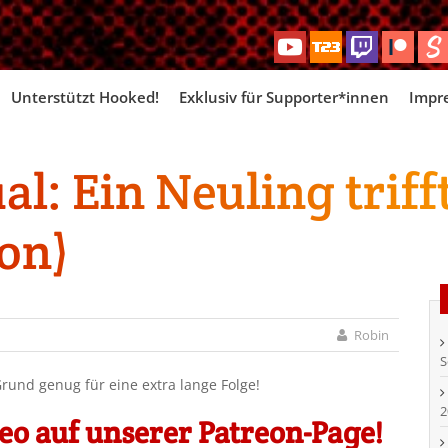
Skip
Unterstützt Hooked!
Exklusiv für Supporter*innen
Impr
to
content
al: Ein Neuling triff
eon)
Robin
S
Grund genug für eine extra lange Folge!
2
o auf unserer Patreon-Page!