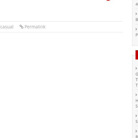
4
B
 casual
Permalink
P
G
T
T
H
S
S
R