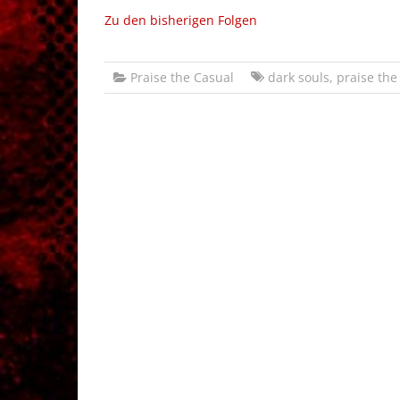
Zu den bisherigen Folgen
Praise the Casual
dark souls
,
praise the