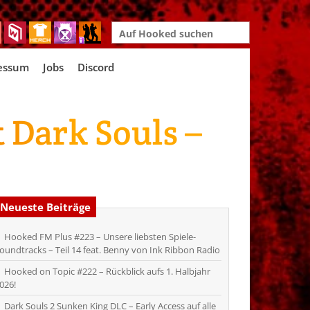
Search
for:
essum
Jobs
Discord
t Dark Souls –
Neueste Beiträge
Hooked FM Plus #223 – Unsere liebsten Spiele-
oundtracks – Teil 14 feat. Benny von Ink Ribbon Radio
Hooked on Topic #222 – Rückblick aufs 1. Halbjahr
026!
Dark Souls 2 Sunken King DLC – Early Access auf alle