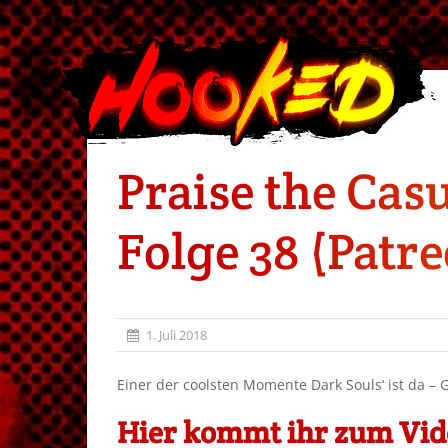
Praise the Casu
Folge 38 (Patr
1. Juli 2018
Einer der coolsten Momente Dark Souls‘ ist da – 
Hier kommt ihr zum Vide