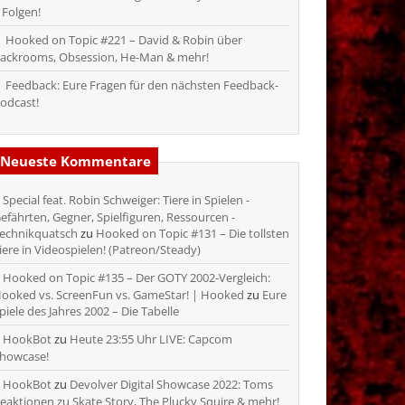
 Folgen!
Hooked on Topic #221 – David & Robin über
ackrooms, Obsession, He-Man & mehr!
Feedback: Eure Fragen für den nächsten Feedback-
odcast!
Neueste Kommentare
Special feat. Robin Schweiger: Tiere in Spielen -
efährten, Gegner, Spielfiguren, Ressourcen -
echnikquatsch
zu
Hooked on Topic #131 – Die tollsten
iere in Videospielen! (Patreon/Steady)
Hooked on Topic #135 – Der GOTY 2002-Vergleich:
ooked vs. ScreenFun vs. GameStar! | Hooked
zu
Eure
piele des Jahres 2002 – Die Tabelle
HookBot
zu
Heute 23:55 Uhr LIVE: Capcom
howcase!
HookBot
zu
Devolver Digital Showcase 2022: Toms
eaktionen zu Skate Story, The Plucky Squire & mehr!