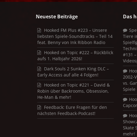
Neueste Beiträge
Das h
Hooked FM Plus #223 – Unsere
Spe
liebsten Spiele-Soundtracks – Teil 14
Tiere 
feat. Benny von Ink Ribbon Radio
Spielf
Techni
Hooked on Topic #222 – Rückblick
#131 – 
aufs 1. Halbjahr 2026!
Videos
Dark Souls 2 Sunken King DLC –
Hoo
Early Access auf alle 4 Folgen!
2002-V
vs. Ga
Hooked on Topic #221 – David &
Spiele
Robin über Backrooms, Obsession,
He-Man & mehr!
Hoo
Capco
Feedback: Eure Fragen für den
nächsten Feedback-Podcast!
Hoo
Showca
Skate 
mehr!