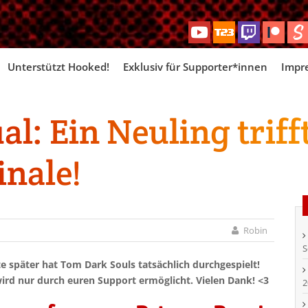
Skip
Unterstützt Hooked!
Exklusiv für Supporter*innen
Impr
to
content
al: Ein Neuling triff
inale!
Robin
S
 später hat Tom Dark Souls tatsächlich durchgespielt!
ird nur durch euren Support ermöglicht. Vielen Dank! <3
2