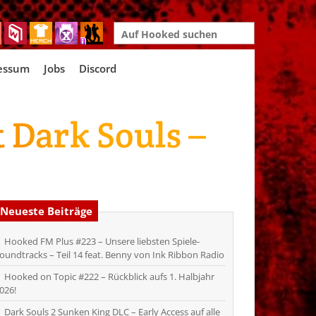
Search
for:
essum
Jobs
Discord
t Dark Souls –
Neueste Beiträge
Hooked FM Plus #223 – Unsere liebsten Spiele-
oundtracks – Teil 14 feat. Benny von Ink Ribbon Radio
Hooked on Topic #222 – Rückblick aufs 1. Halbjahr
026!
Dark Souls 2 Sunken King DLC – Early Access auf alle