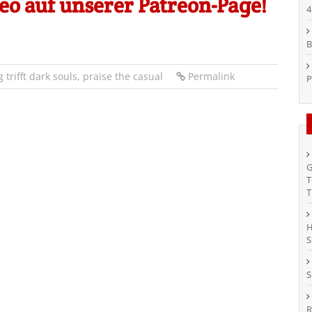
o auf unserer Patreon-Page!
4
B
 trifft dark souls
,
praise the casual
Permalink
P
G
T
T
H
S
S
R