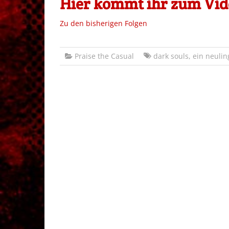
Hier kommt ihr zum Vide
Zu den bisherigen Folgen
Praise the Casual
dark souls
,
ein neuling