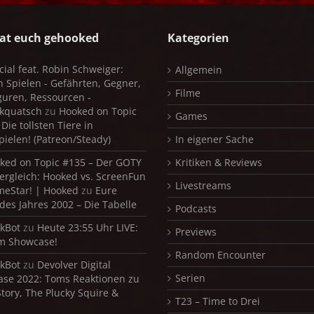
at euch gehooked
Kategorien
cial feat. Robin Schweiger:
Allgemein
in Spielen - Gefährten, Gegner,
Filme
iguren, Ressourcen -
kquatsch
zu
Hooked on Topic
Games
Die tollsten Tiere in
pielen! (Patreon/Steady)
In eigener Sache
ked on Topic #135 – Der GOTY
Kritiken & Reviews
ergleich: Hooked vs. ScreenFun
Livestreams
meStar! | Hooked
zu
Eure
 des Jahres 2002 – Die Tabelle
Podcasts
kBot
zu
Heute 23:55 Uhr LIVE:
Previews
m Showcase!
Random Encounter
kBot
zu
Devolver Digital
Serien
se 2022: Toms Reaktionen zu
Story, The Plucky Squire &
T23 – Time to Drei