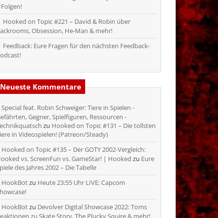
 Folgen!
Hooked on Topic #221 – David & Robin über
ackrooms, Obsession, He-Man & mehr!
Feedback: Eure Fragen für den nächsten Feedback-
odcast!
Neueste Kommentare
Special feat. Robin Schweiger: Tiere in Spielen -
efährten, Gegner, Spielfiguren, Ressourcen -
echnikquatsch
zu
Hooked on Topic #131 – Die tollsten
iere in Videospielen! (Patreon/Steady)
Hooked on Topic #135 – Der GOTY 2002-Vergleich:
ooked vs. ScreenFun vs. GameStar! | Hooked
zu
Eure
piele des Jahres 2002 – Die Tabelle
HookBot
zu
Heute 23:55 Uhr LIVE: Capcom
howcase!
HookBot
zu
Devolver Digital Showcase 2022: Toms
eaktionen zu Skate Story, The Plucky Squire & mehr!