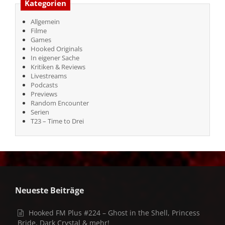
Kategorien
Allgemein
Filme
Games
Hooked Originals
In eigener Sache
Kritiken & Reviews
Livestreams
Podcasts
Previews
Random Encounter
Serien
T23 – Time to Drei
Neueste Beiträge
Hooked FM Plus #224 – Ghost in the Shell, Princess
Bride, Dark Crystal & mehr!