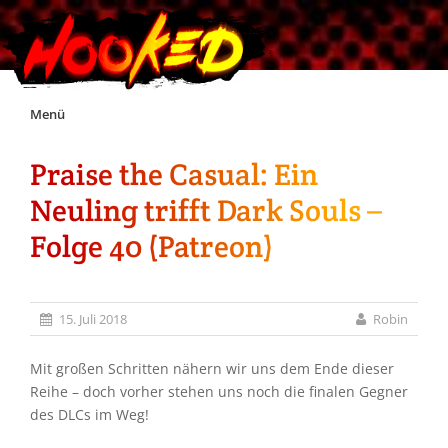
Skip
Menü
to
content
Praise the Casual: Ein
Unterstützt Hooked!
Neuling trifft Dark Souls –
Exklusiv für Supporter*innen
Folge 40 (Patreon)
Impressum
15. Juli 2018
Robin
Jobs
Mit großen Schritten nähern wir uns dem Ende dieser
Reihe – doch vorher stehen uns noch die finalen Gegner
Discord
des DLCs im Weg!