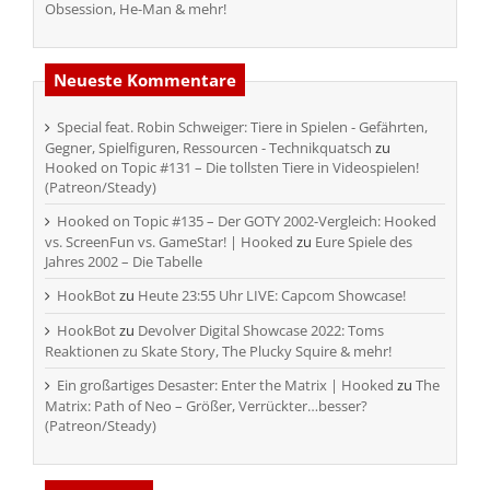
Obsession, He-Man & mehr!
Neueste Kommentare
Special feat. Robin Schweiger: Tiere in Spielen - Gefährten,
Gegner, Spielfiguren, Ressourcen - Technikquatsch
zu
Hooked on Topic #131 – Die tollsten Tiere in Videospielen!
(Patreon/Steady)
Hooked on Topic #135 – Der GOTY 2002-Vergleich: Hooked
vs. ScreenFun vs. GameStar! | Hooked
zu
Eure Spiele des
Jahres 2002 – Die Tabelle
HookBot
zu
Heute 23:55 Uhr LIVE: Capcom Showcase!
HookBot
zu
Devolver Digital Showcase 2022: Toms
Reaktionen zu Skate Story, The Plucky Squire & mehr!
Ein großartiges Desaster: Enter the Matrix | Hooked
zu
The
Matrix: Path of Neo – Größer, Verrückter…besser?
(Patreon/Steady)