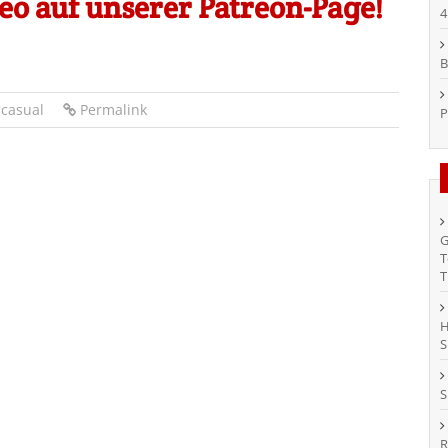
o auf unserer Patreon-Page!
4
B
 casual
Permalink
P
G
T
T
H
S
S
R