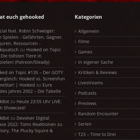
at euch gehooked
Kategorien
cial feat. Robin Schweiger:
Allgemein
in Spielen - Gefährten, Gegner,
Filme
iguren, Ressourcen -
kquatsch
zu
Hooked on Topic
Games
Die tollsten Tiere in
pielen! (Patreon/Steady)
In eigener Sache
ked on Topic #135 – Der GOTY
Kritiken & Reviews
ergleich: Hooked vs. ScreenFun
Livestreams
meStar! | Hooked
zu
Eure
 des Jahres 2002 – Die Tabelle
Podcasts
kBot
zu
Heute 23:55 Uhr LIVE:
Previews
m Showcase!
Random Encounter
kBot
zu
Devolver Digital
Serien
se 2022: Toms Reaktionen zu
Story, The Plucky Squire &
T23 – Time to Drei