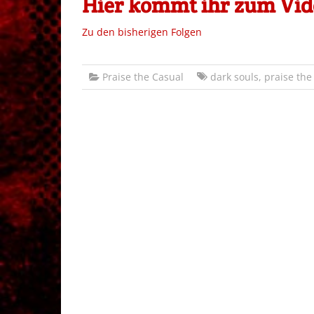
Hier kommt ihr zum Vide
Zu den bisherigen Folgen
Praise the Casual
dark souls
,
praise the