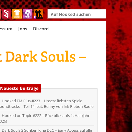
Search
for:
essum
Jobs
Discord
t Dark Souls –
Neueste Beiträge
Hooked FM Plus #223 – Unsere liebsten Spiele-
oundtracks – Teil 14 feat. Benny von Ink Ribbon Radio
Hooked on Topic #222 – Rückblick aufs 1. Halbjahr
026!
Dark Souls 2 Sunken King DLC – Early Access auf alle