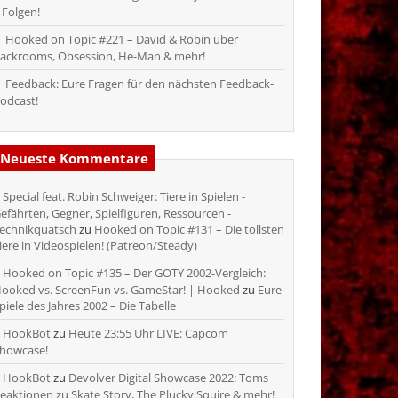
 Folgen!
Hooked on Topic #221 – David & Robin über
ackrooms, Obsession, He-Man & mehr!
Feedback: Eure Fragen für den nächsten Feedback-
odcast!
Neueste Kommentare
Special feat. Robin Schweiger: Tiere in Spielen -
efährten, Gegner, Spielfiguren, Ressourcen -
echnikquatsch
zu
Hooked on Topic #131 – Die tollsten
iere in Videospielen! (Patreon/Steady)
Hooked on Topic #135 – Der GOTY 2002-Vergleich:
ooked vs. ScreenFun vs. GameStar! | Hooked
zu
Eure
piele des Jahres 2002 – Die Tabelle
HookBot
zu
Heute 23:55 Uhr LIVE: Capcom
howcase!
HookBot
zu
Devolver Digital Showcase 2022: Toms
eaktionen zu Skate Story, The Plucky Squire & mehr!