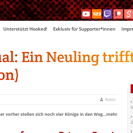
Skip
Unterstützt Hooked!
Exklusiv für Supporter*innen
Impr
to
content
al: Ein Neuling triff
on)
Robin
S
er vorher stellen sich noch vier Könige in den Weg…mehr
2