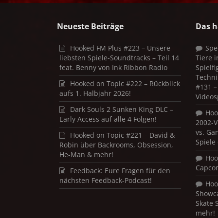
Neueste Beiträge
Das h
Hooked FM Plus #223 – Unsere
Spe
liebsten Spiele-Soundtracks – Teil 14
Tiere 
feat. Benny von Ink Ribbon Radio
Spielf
Techni
Hooked on Topic #222 – Rückblick
#131 – 
aufs 1. Halbjahr 2026!
Videos
Dark Souls 2 Sunken King DLC –
Hoo
Early Access auf alle 4 Folgen!
2002-V
vs. Ga
Hooked on Topic #221 – David &
Spiele
Robin über Backrooms, Obsession,
He-Man & mehr!
Hoo
Capco
Feedback: Eure Fragen für den
nächsten Feedback-Podcast!
Hoo
Showca
Skate 
mehr!