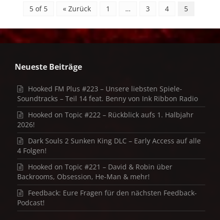
5 of 5
« Zurück
1
…
3
4
5
Neueste Beiträge
Hooked FM Plus #223 – Unsere liebsten Spiele-
Soundtracks – Teil 14 feat. Benny von Ink Ribbon Radio
Hooked on Topic #222 – Rückblick aufs 1. Halbjahr
2026!
Dark Souls 2 Sunken King DLC – Early Access auf alle
4 Folgen!
Hooked on Topic #221 – David & Robin über
Backrooms, Obsession, He-Man & mehr!
Feedback: Eure Fragen für den nächsten Feedback-
Podcast!