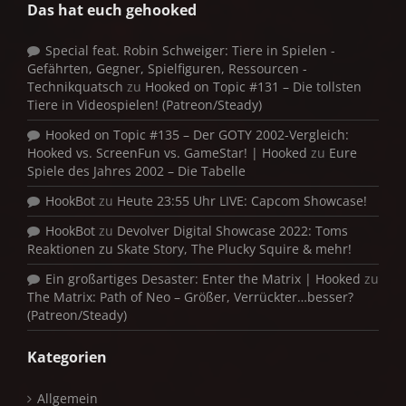
Das hat euch gehooked
Special feat. Robin Schweiger: Tiere in Spielen -
Gefährten, Gegner, Spielfiguren, Ressourcen -
Technikquatsch
zu
Hooked on Topic #131 – Die tollsten
Tiere in Videospielen! (Patreon/Steady)
Hooked on Topic #135 – Der GOTY 2002-Vergleich:
Hooked vs. ScreenFun vs. GameStar! | Hooked
zu
Eure
Spiele des Jahres 2002 – Die Tabelle
HookBot
zu
Heute 23:55 Uhr LIVE: Capcom Showcase!
HookBot
zu
Devolver Digital Showcase 2022: Toms
Reaktionen zu Skate Story, The Plucky Squire & mehr!
Ein großartiges Desaster: Enter the Matrix | Hooked
zu
The Matrix: Path of Neo – Größer, Verrückter…besser?
(Patreon/Steady)
Kategorien
Allgemein