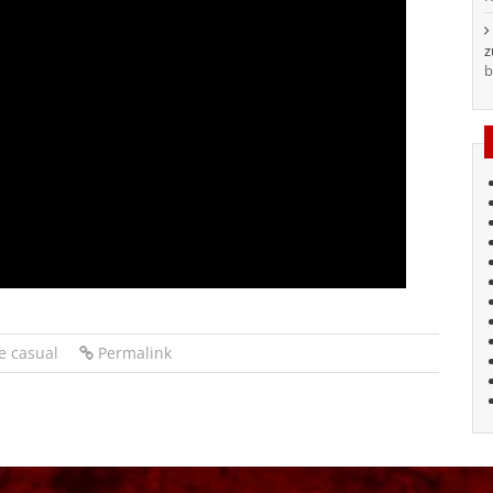
b
e casual
Permalink