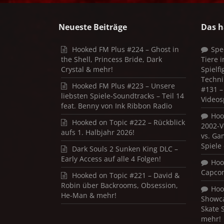
Neueste Beiträge
Das h
Hooked FM Plus #224 – Ghost in
Spe
the Shell, Princess Bride, Dark
Tiere 
Crystal & mehr!
Spielf
Techni
Hooked FM Plus #223 – Unsere
#131 – 
liebsten Spiele-Soundtracks – Teil 14
Videos
feat. Benny von Ink Ribbon Radio
Hoo
Hooked on Topic #222 – Rückblick
2002-V
aufs 1. Halbjahr 2026!
vs. Ga
Spiele
Dark Souls 2 Sunken King DLC –
Early Access auf alle 4 Folgen!
Hoo
Capco
Hooked on Topic #221 – David &
Robin über Backrooms, Obsession,
Hoo
He-Man & mehr!
Showca
Skate 
mehr!