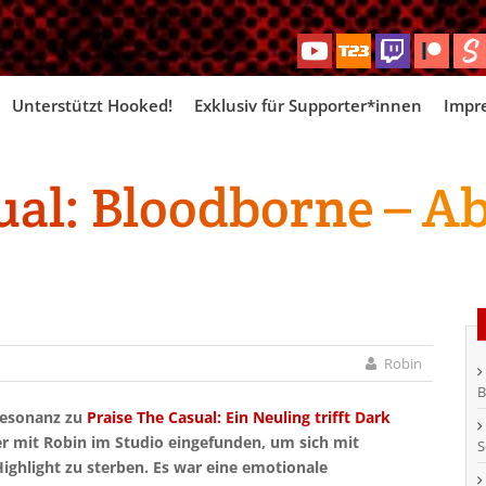
Skip
Unterstützt Hooked!
Exklusiv für Supporter*innen
Impr
to
content
ual: Bloodborne – Ab
Robin
B
 Resonanz zu
Praise The Casual: Ein Neuling trifft Dark
er mit Robin im Studio eingefunden, um sich mit
S
ghlight zu sterben. Es war eine emotionale