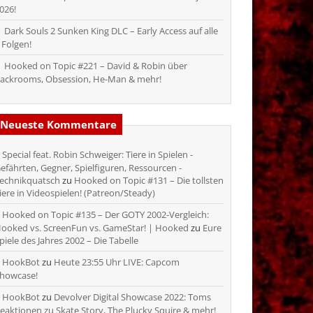
026!
Dark Souls 2 Sunken King DLC – Early Access auf alle
 Folgen!
Hooked on Topic #221 – David & Robin über
ackrooms, Obsession, He-Man & mehr!
Neueste Kommentare
Special feat. Robin Schweiger: Tiere in Spielen -
efährten, Gegner, Spielfiguren, Ressourcen -
echnikquatsch
zu
Hooked on Topic #131 – Die tollsten
iere in Videospielen! (Patreon/Steady)
Hooked on Topic #135 – Der GOTY 2002-Vergleich:
ooked vs. ScreenFun vs. GameStar! | Hooked
zu
Eure
piele des Jahres 2002 – Die Tabelle
HookBot
zu
Heute 23:55 Uhr LIVE: Capcom
howcase!
HookBot
zu
Devolver Digital Showcase 2022: Toms
eaktionen zu Skate Story, The Plucky Squire & mehr!