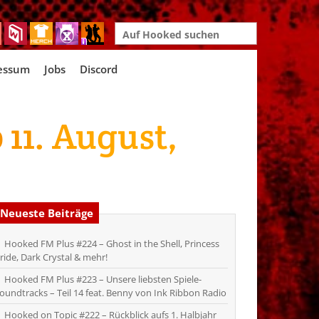
Search
for:
essum
Jobs
Discord
 11. August,
Neueste Beiträge
Hooked FM Plus #224 – Ghost in the Shell, Princess
ride, Dark Crystal & mehr!
Hooked FM Plus #223 – Unsere liebsten Spiele-
oundtracks – Teil 14 feat. Benny von Ink Ribbon Radio
Hooked on Topic #222 – Rückblick aufs 1. Halbjahr