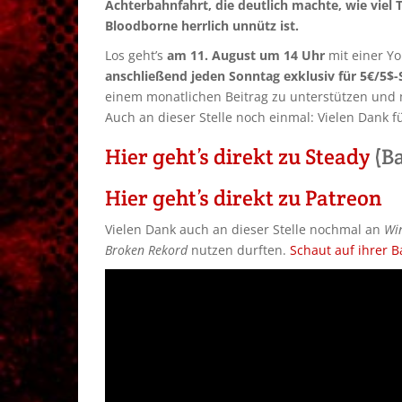
Achterbahnfahrt, die deutlich machte, wie viel 
Bloodborne herrlich unnütz ist.
Los geht’s
am 11. August um 14 Uhr
mit einer Yo
anschließend jeden Sonntag exklusiv für 5€/5$-
einem monatlichen Beitrag zu unterstützen und 
Auch an dieser Stelle noch einmal: Vielen Dank fü
Hier geht’s direkt zu Steady
(B
Hier geht’s direkt zu Patreon
Vielen Dank auch an dieser Stelle nochmal an
Wi
Broken Rekord
nutzen durften.
Schaut auf ihrer 