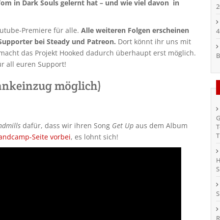
Tom in Dark Souls gelernt hat – und wie viel davon in
2
utube-Premiere für alle.
Alle weiteren Folgen erscheinen
4
Supporter bei Steady und Patreon.
Dort könnt ihr uns mit
macht das Projekt Hooked dadurch überhaupt erst möglich.
B
r all euren Support!
ankeinzug möglich)
G
ndmills
dafür, dass wir ihren Song
Get Up
aus dem Album
T
T
Bandcamp-Seite vorbei
, es lohnt sich!
H
S
S
R