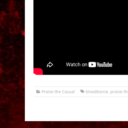
Praise the Casual
bloodborne
,
praise th