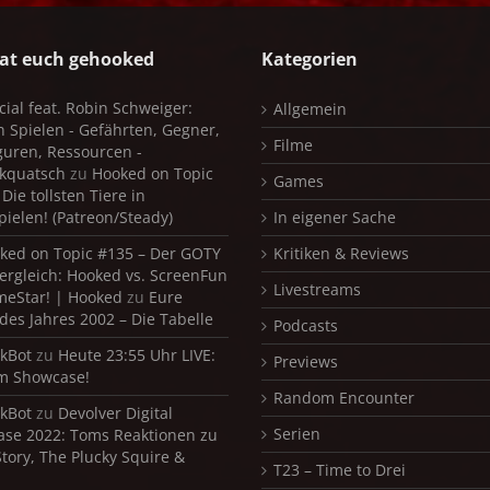
at euch gehooked
Kategorien
cial feat. Robin Schweiger:
Allgemein
in Spielen - Gefährten, Gegner,
Filme
iguren, Ressourcen -
kquatsch
zu
Hooked on Topic
Games
Die tollsten Tiere in
pielen! (Patreon/Steady)
In eigener Sache
ked on Topic #135 – Der GOTY
Kritiken & Reviews
ergleich: Hooked vs. ScreenFun
Livestreams
meStar! | Hooked
zu
Eure
 des Jahres 2002 – Die Tabelle
Podcasts
kBot
zu
Heute 23:55 Uhr LIVE:
Previews
m Showcase!
Random Encounter
kBot
zu
Devolver Digital
Serien
se 2022: Toms Reaktionen zu
Story, The Plucky Squire &
T23 – Time to Drei