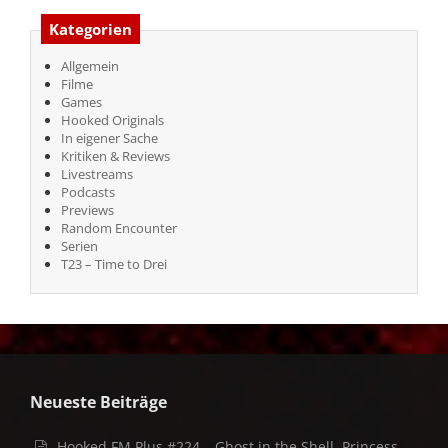
Kategorien
Allgemein
Filme
Games
Hooked Originals
In eigener Sache
Kritiken & Reviews
Livestreams
Podcasts
Previews
Random Encounter
Serien
T23 – Time to Drei
Neueste Beiträge
Hooked FM Plus #224 – Ghost in the Shell, Princess