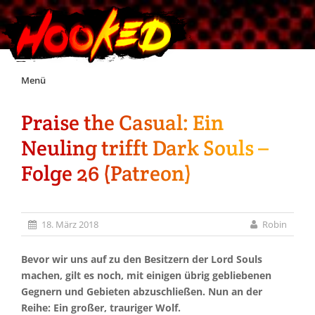
Skip
Menü
to
content
Praise the Casual: Ein
Unterstützt Hooked!
Neuling trifft Dark Souls –
Exklusiv für Supporter*innen
Folge 26 (Patreon)
Impressum
18. März 2018
Robin
Jobs
Bevor wir uns auf zu den Besitzern der Lord Souls
machen, gilt es noch, mit einigen übrig gebliebenen
Discord
Gegnern und Gebieten abzuschließen. Nun an der
Reihe: Ein großer, trauriger Wolf.