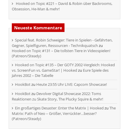
Hooked on Topic #221 – David & Robin über Backrooms,
Obsession, He-Man & mehr!
Neueste Kommentare
Special feat. Robin Schweiger: Tiere in Spielen - Gefährten,
Gegner, Spielfiguren, Ressourcen - Technikquatsch
zu
Hooked on Topic #131 – Die tollsten Tiere in Videospielen!
(Patreon/Steady)
Hooked on Topic #135 – Der GOTY 2002-Vergleich: Hooked
vs. ScreenFun vs. GameStar! | Hooked
zu
Eure Spiele des
Jahres 2002 – Die Tabelle
HookBot
zu
Heute 23:55 Uhr LIVE: Capcom Showcase!
HookBot
zu
Devolver Digital Showcase 2022: Toms
Reaktionen zu Skate Story, The Plucky Squire & mehr!
Ein großartiges Desaster: Enter the Matrix | Hooked
zu
The
Matrix: Path of Neo – Größer, Verrückter…besser?
(Patreon/Steady)