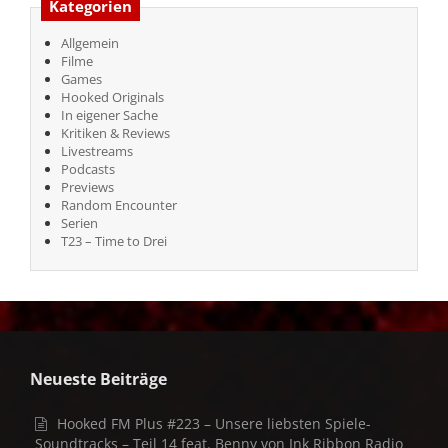
Kategorien
Allgemein
Filme
Games
Hooked Originals
In eigener Sache
Kritiken & Reviews
Livestreams
Podcasts
Previews
Random Encounter
Serien
T23 – Time to Drei
Neueste Beiträge
Hooked FM Plus #223 – Unsere liebsten Spiele-
Soundtracks – Teil 14 feat. Benny von Ink Ribbon Radio