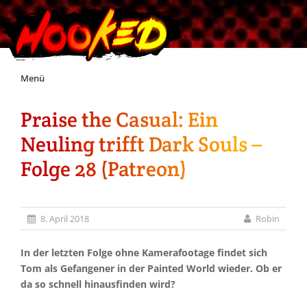
Skip
Menü
to
content
Praise the Casual: Ein
Unterstützt Hooked!
Neuling trifft Dark Souls –
Exklusiv für Supporter*innen
Folge 28 (Patreon)
Impressum
8. April 2018
Robin
Jobs
In der letzten Folge ohne Kamerafootage findet sich
Tom als Gefangener in der Painted World wieder. Ob er
Discord
da so schnell hinausfinden wird?