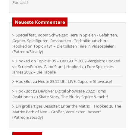
Podcast!
Neueste Kommentare
Special feat. Robin Schweiger: Tiere in Spielen - Gefährten,
Gegner, Spielfiguren, Ressourcen - Technikquatsch
zu
Hooked on Topic #131 – Die tollsten Tiere in Videospielen!
(Patreon/Steady)
Hooked on Topic #135 – Der GOTY 2002-Vergleich: Hooked
vs. ScreenFun vs. GameStar! | Hooked
zu
Eure Spiele des
Jahres 2002 – Die Tabelle
HookBot
zu
Heute 23:55 Uhr LIVE: Capcom Showcase!
HookBot
zu
Devolver Digital Showcase 2022: Toms
Reaktionen zu Skate Story, The Plucky Squire & mehr!
Ein großartiges Desaster: Enter the Matrix | Hooked
zu
The
Matrix: Path of Neo – Größer, Verrückter…besser?
(Patreon/Steady)