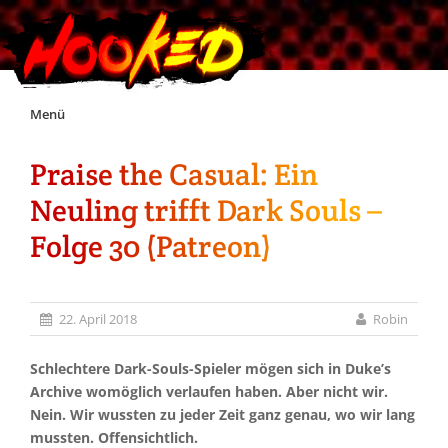
Skip
Menü
to
content
Praise the Casual: Ein
Unterstützt Hooked!
Neuling trifft Dark Souls –
Exklusiv für Supporter*innen
Folge 30 (Patreon)
Impressum
22. April 2018
Robin
Jobs
Schlechtere Dark-Souls-Spieler mögen sich in Duke’s
Archive womöglich verlaufen haben. Aber nicht wir.
Discord
Nein. Wir wussten zu jeder Zeit ganz genau, wo wir lang
mussten. Offensichtlich.