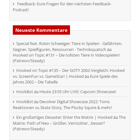
Feedback: Eure Fragen für den nächsten Feedback-
Podcast!
Neueste Kommentare
Special feat. Robin Schweiger: Tiere in Spielen - Gefährten,
Gegner, Spielfiguren, Ressourcen - Technikquatsch
zu
Hooked on Topic #131 – Die tollsten Tiere in Videospielen!
(Patreon/Steady)
Hooked on Topic #135 – Der GOTY 2002-Vergleich: Hooked
vs. ScreenFun vs. GameStar! | Hooked
zu
Eure Spiele des
Jahres 2002 – Die Tabelle
HookBot
zu
Heute 23:55 Uhr LIVE: Capcom Showcase!
HookBot
zu
Devolver Digital Showcase 2022: Toms
Reaktionen zu Skate Story, The Plucky Squire & mehr!
Ein großartiges Desaster: Enter the Matrix | Hooked
zu
The
Matrix: Path of Neo – Größer, Verrückter…besser?
(Patreon/Steady)