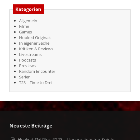
Kategorien
Allgemein
Filme
Games
Hooked Originals
In eigener Sache
Kritiken & Reviews
Livestreams
Podcasts
Previews
Random Encounter
Serien
T23 – Time to Drei
Neueste Beiträge
Hooked FM Plus #223 – Unsere liebsten Spiele-