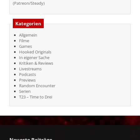
(Patreon/Steady)
Kategorien
Allgemein
Filme
Games
Hooked Originals
In eigener Sache
Kritiken & Reviews
Livestreams
Podcasts
Previews
Random Encounter
Serien
T23 – Time to Drei