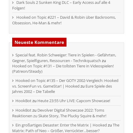
Dark Souls 2 Sunken King DLC – Early Access auf alle 4
Folgen!
Hooked on Topic #221 – David & Robin über Backrooms,
Obsession, He-Man & mehr!
Neueste Kommentare
Special feat. Robin Schweiger: Tiere in Spielen - Gefährten,
Gegner, Spielfiguren, Ressourcen - Technikquatsch
zu
Hooked on Topic #131 – Die tollsten Tiere in Videospielen!
(Patreon/Steady)
Hooked on Topic #135 – Der GOTY 2002-Vergleich: Hooked
vs. ScreenFun vs. GameStar! | Hooked
zu
Eure Spiele des
Jahres 2002 – Die Tabelle
HookBot
zu
Heute 23:55 Uhr LIVE: Capcom Showcase!
HookBot
zu
Devolver Digital Showcase 2022: Toms
Reaktionen zu Skate Story, The Plucky Squire & mehr!
Ein großartiges Desaster: Enter the Matrix | Hooked
zu
The
Matrix: Path of Neo – Größer, Verrückter…besser?