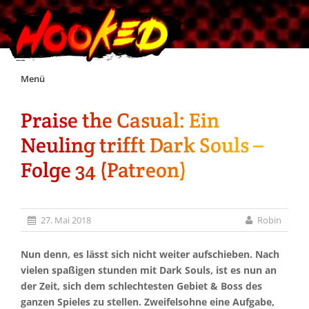
Skip
Menü
to
content
Praise the Casual: Ein
Unterstützt Hooked!
Neuling trifft Dark Souls –
Exklusiv für Supporter*innen
Folge 34 (Patreon)
Impressum
27. Mai 2018
Robin
Jobs
Nun denn, es lässt sich nicht weiter aufschieben. Nach
vielen spaßigen stunden mit Dark Souls, ist es nun an
Discord
der Zeit, sich dem schlechtesten Gebiet & Boss des
ganzen Spieles zu stellen. Zweifelsohne eine Aufgabe,