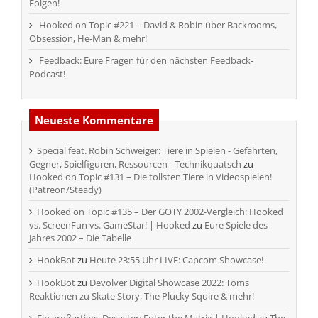
Folgen!
Hooked on Topic #221 – David & Robin über Backrooms,
Obsession, He-Man & mehr!
Feedback: Eure Fragen für den nächsten Feedback-
Podcast!
Neueste Kommentare
Special feat. Robin Schweiger: Tiere in Spielen - Gefährten,
Gegner, Spielfiguren, Ressourcen - Technikquatsch
zu
Hooked on Topic #131 – Die tollsten Tiere in Videospielen!
(Patreon/Steady)
Hooked on Topic #135 – Der GOTY 2002-Vergleich: Hooked
vs. ScreenFun vs. GameStar! | Hooked
zu
Eure Spiele des
Jahres 2002 – Die Tabelle
HookBot
zu
Heute 23:55 Uhr LIVE: Capcom Showcase!
HookBot
zu
Devolver Digital Showcase 2022: Toms
Reaktionen zu Skate Story, The Plucky Squire & mehr!