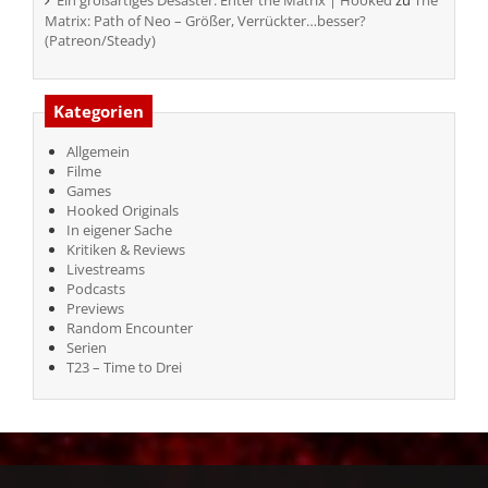
Ein großartiges Desaster: Enter the Matrix | Hooked
zu
The
Matrix: Path of Neo – Größer, Verrückter…besser?
(Patreon/Steady)
Kategorien
Allgemein
Filme
Games
Hooked Originals
In eigener Sache
Kritiken & Reviews
Livestreams
Podcasts
Previews
Random Encounter
Serien
T23 – Time to Drei