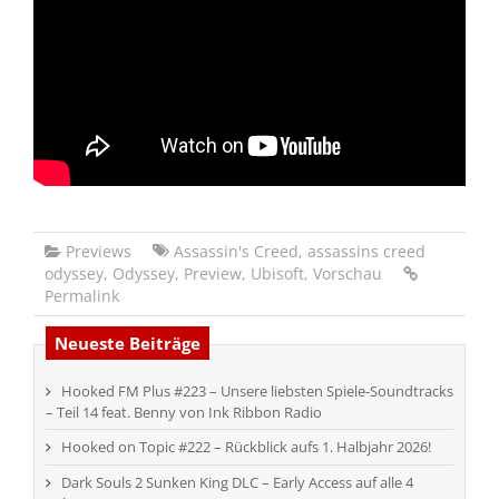
Previews
Assassin's Creed
,
assassins creed
odyssey
,
Odyssey
,
Preview
,
Ubisoft
,
Vorschau
Permalink
Neueste Beiträge
Hooked FM Plus #223 – Unsere liebsten Spiele-Soundtracks
– Teil 14 feat. Benny von Ink Ribbon Radio
Hooked on Topic #222 – Rückblick aufs 1. Halbjahr 2026!
Dark Souls 2 Sunken King DLC – Early Access auf alle 4