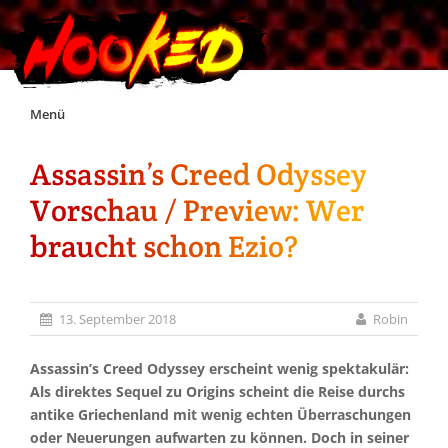
Skip
Menü
to
content
Assassin’s Creed Odyssey
Unterstützt Hooked!
Vorschau / Preview: Wer
Exklusiv für Supporter*innen
braucht schon Ezio?
Impressum
13. September 2018
Robin
Jobs
Assassin’s Creed Odyssey erscheint wenig spektakulär:
Als direktes Sequel zu Origins scheint die Reise durchs
Discord
antike Griechenland mit wenig echten Überraschungen
oder Neuerungen aufwarten zu können. Doch in seiner