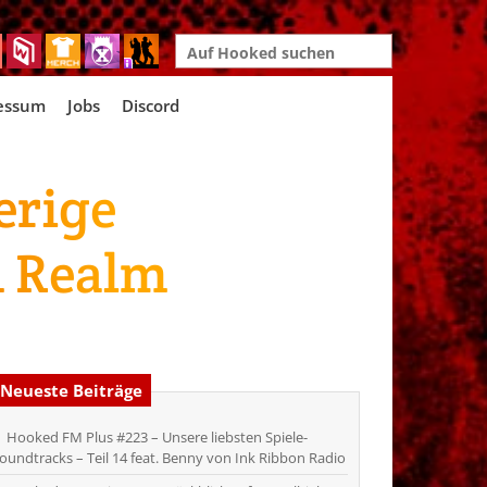
Search
for:
essum
Jobs
Discord
erige
A Realm
Neueste Beiträge
Hooked FM Plus #223 – Unsere liebsten Spiele-
oundtracks – Teil 14 feat. Benny von Ink Ribbon Radio