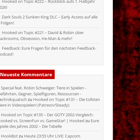
Hooked on Topic #222 – Rückblick aufs 1. Halbjahr
026!
Dark Souls 2 Sunken King DLC – Early Access auf alle
 Folgen!
Hooked on Topic #221 – David & Robin über
ackrooms, Obsession, He-Man & mehr!
Feedback: Eure Fragen für den nächsten Feedback-
odcast!
Neueste Kommentare
Special feat. Robin Schweiger: Tiere in Spielen -
efährten, Gegner, Spielfiguren, Ressourcen -
echnikquatsch
zu
Hooked on Topic #131 – Die tollsten
iere in Videospielen! (Patreon/Steady)
Hooked on Topic #135 – Der GOTY 2002-Vergleich:
ooked vs. ScreenFun vs. GameStar! | Hooked
zu
Eure
piele des Jahres 2002 – Die Tabelle
HookBot
zu
Heute 23:55 Uhr LIVE: Capcom