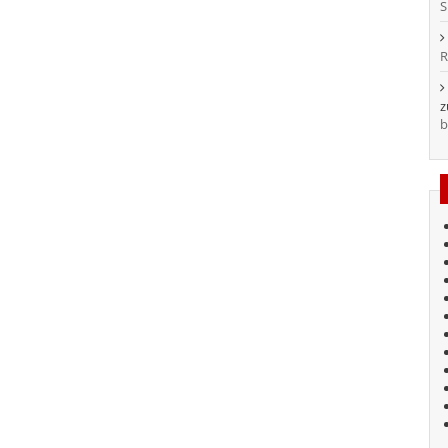
S
R
b