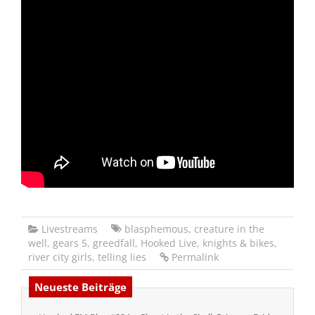
Livestreams
blasphemous
,
creature in the
well
,
gears 5
,
greedfall
,
Hooked Live
,
knights & bikes
,
river city girls
,
telling lies
Permalink
Neueste Beiträge