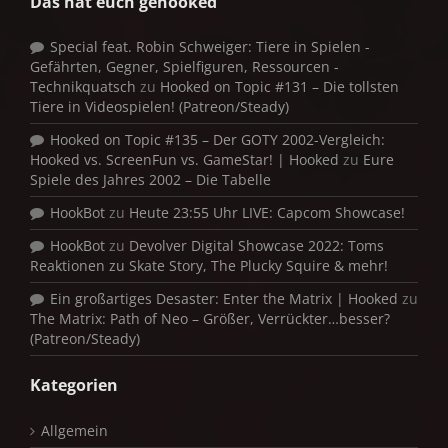
Das hat euch gehooked
Special feat. Robin Schweiger: Tiere in Spielen -
Gefährten, Gegner, Spielfiguren, Ressourcen -
Technikquatsch
zu
Hooked on Topic #131 – Die tollsten
Tiere in Videospielen! (Patreon/Steady)
Hooked on Topic #135 – Der GOTY 2002-Vergleich:
Hooked vs. ScreenFun vs. GameStar! | Hooked
zu
Eure
Spiele des Jahres 2002 – Die Tabelle
HookBot
zu
Heute 23:55 Uhr LIVE: Capcom Showcase!
HookBot
zu
Devolver Digital Showcase 2022: Toms
Reaktionen zu Skate Story, The Plucky Squire & mehr!
Ein großartiges Desaster: Enter the Matrix | Hooked
zu
The Matrix: Path of Neo – Größer, Verrückter…besser?
(Patreon/Steady)
Kategorien
Allgemein