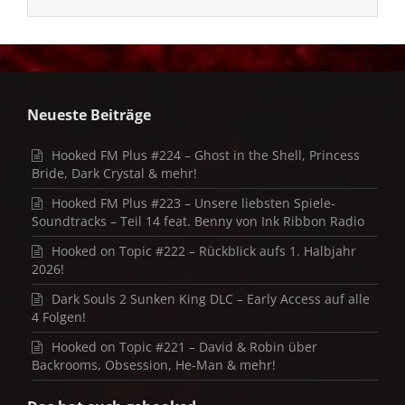
Neueste Beiträge
Hooked FM Plus #224 – Ghost in the Shell, Princess
Bride, Dark Crystal & mehr!
Hooked FM Plus #223 – Unsere liebsten Spiele-
Soundtracks – Teil 14 feat. Benny von Ink Ribbon Radio
Hooked on Topic #222 – Rückblick aufs 1. Halbjahr
2026!
Dark Souls 2 Sunken King DLC – Early Access auf alle
4 Folgen!
Hooked on Topic #221 – David & Robin über
Backrooms, Obsession, He-Man & mehr!