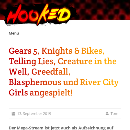
Skip
Menü
to
content
Gears 5, Knights & Bikes,
Unterstützt Hooked!
Telling Lies, Creature in the
Exklusiv für Supporter*innen
Well, Greedfall,
Blasphemous und River City
Impressum
Girls angespielt!
Jobs
13. September 2019
Tom
Discord
Der Mega-Stream ist jetzt auch als Aufzeichnung auf