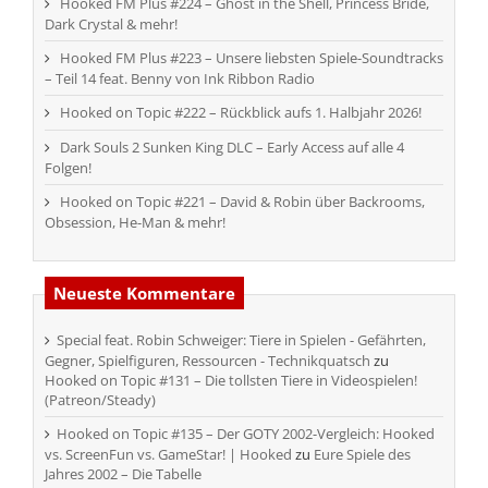
Hooked FM Plus #224 – Ghost in the Shell, Princess Bride,
Dark Crystal & mehr!
Hooked FM Plus #223 – Unsere liebsten Spiele-Soundtracks
– Teil 14 feat. Benny von Ink Ribbon Radio
Hooked on Topic #222 – Rückblick aufs 1. Halbjahr 2026!
Dark Souls 2 Sunken King DLC – Early Access auf alle 4
Folgen!
Hooked on Topic #221 – David & Robin über Backrooms,
Obsession, He-Man & mehr!
Neueste Kommentare
Special feat. Robin Schweiger: Tiere in Spielen - Gefährten,
Gegner, Spielfiguren, Ressourcen - Technikquatsch
zu
Hooked on Topic #131 – Die tollsten Tiere in Videospielen!
(Patreon/Steady)
Hooked on Topic #135 – Der GOTY 2002-Vergleich: Hooked
vs. ScreenFun vs. GameStar! | Hooked
zu
Eure Spiele des
Jahres 2002 – Die Tabelle