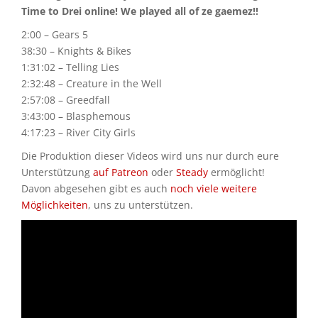
Time to Drei online! We played all of ze gaemez!!
2:00 – Gears 5
38:30 – Knights & Bikes
1:31:02 – Telling Lies
2:32:48 – Creature in the Well
2:57:08 – Greedfall
3:43:00 – Blasphemous
4:17:23 – River City Girls
Die Produktion dieser Videos wird uns nur durch eure
Unterstützung
auf Patreon
oder
Steady
ermöglicht!
Davon abgesehen gibt es auch
noch viele weitere
Möglichkeiten
, uns zu unterstützen.