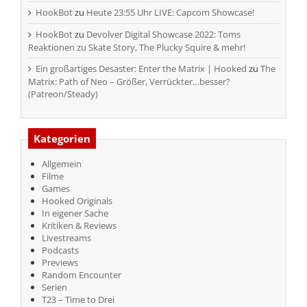
HookBot
zu
Heute 23:55 Uhr LIVE: Capcom Showcase!
HookBot
zu
Devolver Digital Showcase 2022: Toms
Reaktionen zu Skate Story, The Plucky Squire & mehr!
Ein großartiges Desaster: Enter the Matrix | Hooked
zu
The
Matrix: Path of Neo – Größer, Verrückter…besser?
(Patreon/Steady)
Kategorien
Allgemein
Filme
Games
Hooked Originals
In eigener Sache
Kritiken & Reviews
Livestreams
Podcasts
Previews
Random Encounter
Serien
T23 – Time to Drei