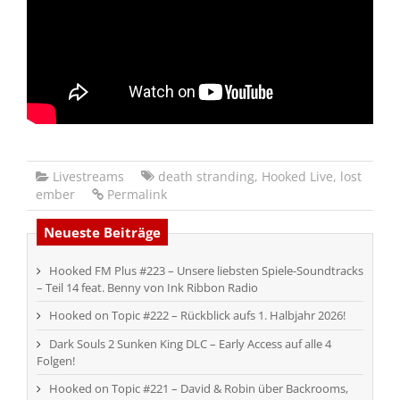
Livestreams
death stranding
,
Hooked Live
,
lost
ember
Permalink
Neueste Beiträge
Hooked FM Plus #223 – Unsere liebsten Spiele-Soundtracks
– Teil 14 feat. Benny von Ink Ribbon Radio
Hooked on Topic #222 – Rückblick aufs 1. Halbjahr 2026!
Dark Souls 2 Sunken King DLC – Early Access auf alle 4
Folgen!
Hooked on Topic #221 – David & Robin über Backrooms,