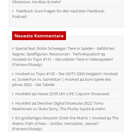
Obsession, He-Man & mehr!
Feedback: Eure Fragen für den nächsten Feedback-
Podcast!
Neueste Kommentare
Special feat. Robin Schweiger: Tiere in Spielen - Gefährten,
Gegner, Spielfiguren, Ressourcen - Technikquatsch
zu
Hooked on Topic #131 – Die tollsten Tiere in Videospielen!
(Patreon/Steady)
Hooked on Topic #135 – Der GOTY 2002-Vergleich: Hooked
vs. ScreenFun vs. GameStar! | Hooked
zu
Eure Spiele des
Jahres 2002 – Die Tabelle
HookBot
zu
Heute 23:55 Uhr LIVE: Capcom Showcase!
HookBot
zu
Devolver Digital Showcase 2022: Toms
Reaktionen zu Skate Story, The Plucky Squire & mehr!
Ein großartiges Desaster: Enter the Matrix | Hooked
zu
The
Matrix: Path of Neo – Größer, Verrückter…besser?
(Patreon/Steady)