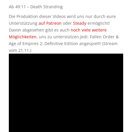
Ab 49:11 – Death Stranding
Die Produktion dieser Videos wird uns nur durch eure
Unterstützung
auf Patreon
oder
Steady
ermöglicht!
Davon abgesehen gibt es auch
noch viele weitere
Möglichkeiten
, uns zu unterstützen.Jedi: Fallen Order &
Age of Empires 2: Definitive Edition angespielt! (Stream
vom 21.11.)