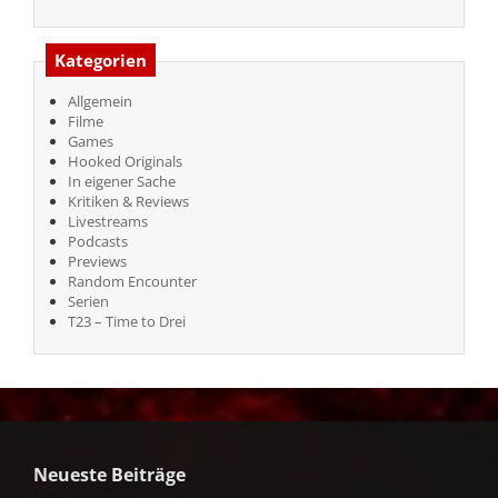
Kategorien
Allgemein
Filme
Games
Hooked Originals
In eigener Sache
Kritiken & Reviews
Livestreams
Podcasts
Previews
Random Encounter
Serien
T23 – Time to Drei
Neueste Beiträge