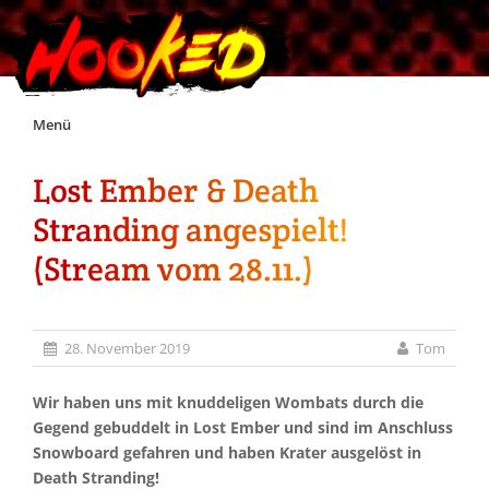
Skip
Menü
to
content
Lost Ember & Death
Unterstützt Hooked!
Stranding angespielt!
Exklusiv für Supporter*innen
(Stream vom 28.11.)
Impressum
28. November 2019
Tom
Jobs
Wir haben uns mit knuddeligen Wombats durch die
Gegend gebuddelt in Lost Ember und sind im Anschluss
Discord
Snowboard gefahren und haben Krater ausgelöst in
Death Stranding!