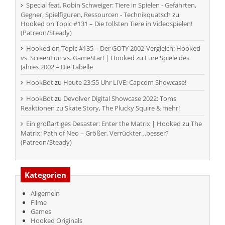
Special feat. Robin Schweiger: Tiere in Spielen - Gefährten,
Gegner, Spielfiguren, Ressourcen - Technikquatsch
zu
Hooked on Topic #131 – Die tollsten Tiere in Videospielen!
(Patreon/Steady)
Hooked on Topic #135 – Der GOTY 2002-Vergleich: Hooked
vs. ScreenFun vs. GameStar! | Hooked
zu
Eure Spiele des
Jahres 2002 – Die Tabelle
HookBot
zu
Heute 23:55 Uhr LIVE: Capcom Showcase!
HookBot
zu
Devolver Digital Showcase 2022: Toms
Reaktionen zu Skate Story, The Plucky Squire & mehr!
Ein großartiges Desaster: Enter the Matrix | Hooked
zu
The
Matrix: Path of Neo – Größer, Verrückter…besser?
(Patreon/Steady)
Kategorien
Allgemein
Filme
Games
Hooked Originals