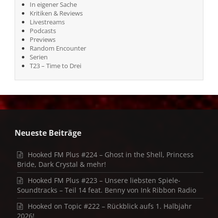
In eigener Sache
Kritiken & Reviews
Livestreams
Podcasts
Previews
Random Encounter
Serien
T23 – Time to Drei
Neueste Beiträge
Hooked FM Plus #224 – Ghost in the Shell, Princess
Bride, Dark Crystal & mehr!
Hooked FM Plus #223 – Unsere liebsten Spiele-
Soundtracks – Teil 14 feat. Benny von Ink Ribbon Radio
Hooked on Topic #222 – Rückblick aufs 1. Halbjahr
2026!