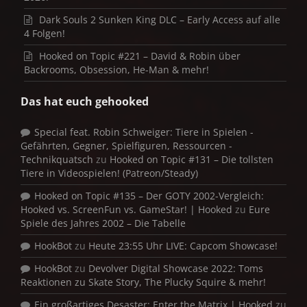
Dark Souls 2 Sunken King DLC – Early Access auf alle
4 Folgen!
Hooked on Topic #221 – David & Robin über
Backrooms, Obsession, He-Man & mehr!
Das hat euch gehooked
Special feat. Robin Schweiger: Tiere in Spielen -
Gefährten, Gegner, Spielfiguren, Ressourcen -
Technikquatsch
zu
Hooked on Topic #131 – Die tollsten
Tiere in Videospielen! (Patreon/Steady)
Hooked on Topic #135 – Der GOTY 2002-Vergleich:
Hooked vs. ScreenFun vs. GameStar! | Hooked
zu
Eure
Spiele des Jahres 2002 – Die Tabelle
HookBot
zu
Heute 23:55 Uhr LIVE: Capcom Showcase!
HookBot
zu
Devolver Digital Showcase 2022: Toms
Reaktionen zu Skate Story, The Plucky Squire & mehr!
Ein großartiges Desaster: Enter the Matrix | Hooked
zu