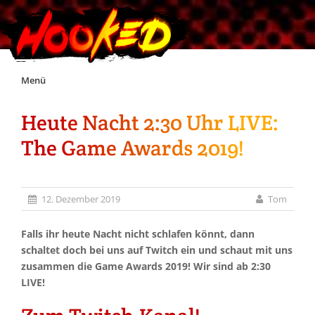
Skip
Menü
to
content
Heute Nacht 2:30 Uhr LIVE:
Unterstützt Hooked!
The Game Awards 2019!
Exklusiv für Supporter*innen
12. Dezember 2019
Tom
Impressum
Falls ihr heute Nacht nicht schlafen könnt, dann
Jobs
schaltet doch bei uns auf Twitch ein und schaut mit uns
zusammen die Game Awards 2019! Wir sind ab 2:30
LIVE!
Discord