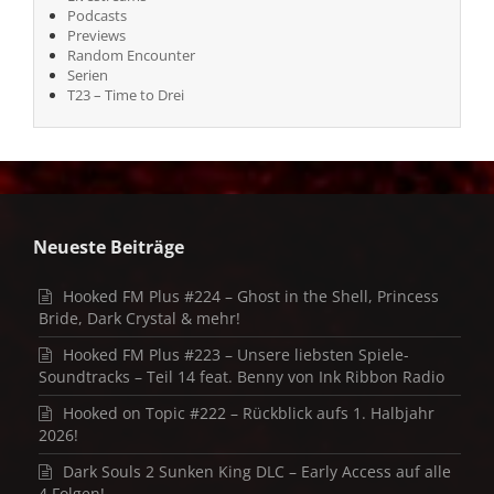
Podcasts
Previews
Random Encounter
Serien
T23 – Time to Drei
Neueste Beiträge
Hooked FM Plus #224 – Ghost in the Shell, Princess
Bride, Dark Crystal & mehr!
Hooked FM Plus #223 – Unsere liebsten Spiele-
Soundtracks – Teil 14 feat. Benny von Ink Ribbon Radio
Hooked on Topic #222 – Rückblick aufs 1. Halbjahr
2026!
Dark Souls 2 Sunken King DLC – Early Access auf alle
4 Folgen!