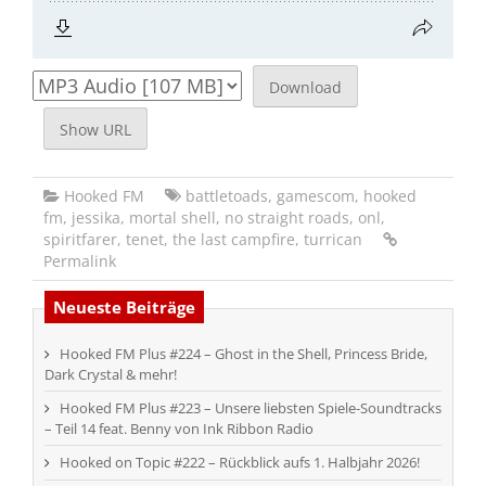
Download
Show URL
Hooked FM
battletoads
,
gamescom
,
hooked
fm
,
jessika
,
mortal shell
,
no straight roads
,
onl
,
spiritfarer
,
tenet
,
the last campfire
,
turrican
Permalink
Neueste Beiträge
Hooked FM Plus #224 – Ghost in the Shell, Princess Bride,
Dark Crystal & mehr!
Hooked FM Plus #223 – Unsere liebsten Spiele-Soundtracks
– Teil 14 feat. Benny von Ink Ribbon Radio
Hooked on Topic #222 – Rückblick aufs 1. Halbjahr 2026!