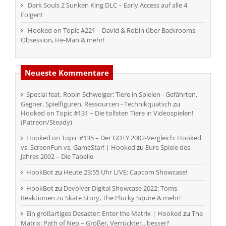
Dark Souls 2 Sunken King DLC – Early Access auf alle 4
Folgen!
Hooked on Topic #221 – David & Robin über Backrooms,
Obsession, He-Man & mehr!
Neueste Kommentare
Special feat. Robin Schweiger: Tiere in Spielen - Gefährten,
Gegner, Spielfiguren, Ressourcen - Technikquatsch
zu
Hooked on Topic #131 – Die tollsten Tiere in Videospielen!
(Patreon/Steady)
Hooked on Topic #135 – Der GOTY 2002-Vergleich: Hooked
vs. ScreenFun vs. GameStar! | Hooked
zu
Eure Spiele des
Jahres 2002 – Die Tabelle
HookBot
zu
Heute 23:55 Uhr LIVE: Capcom Showcase!
HookBot
zu
Devolver Digital Showcase 2022: Toms
Reaktionen zu Skate Story, The Plucky Squire & mehr!
Ein großartiges Desaster: Enter the Matrix | Hooked
zu
The
Matrix: Path of Neo – Größer, Verrückter…besser?