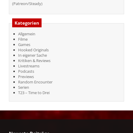
(Patreon/Steady)
Kategorien
Allgemein
Filme
Games
Hooked Originals
In eigener Sache
Kritiken & Reviews
Livestreams
Podcasts
Previews
Random Encounter
Serien
T23 – Time to Drei