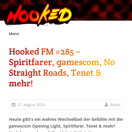
Skip
Menü
to
content
Hooked FM #285 –
Unterstützt Hooked!
Spiritfarer, gamescom, No
Exklusiv für Supporter*innen
Straight Roads, Tenet &
mehr!
Impressum
Jobs
31. August 2020
Robin
Discord
Heute gibt’s ein wahres Wechselbad der Gefühle mit der
gamescom Opening Light, Spiritfarer, Tenet & mehr!