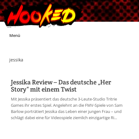
Skip
Menü
to
content
Unterstützt Hooked!
jessika
Exklusiv für Supporter*innen
Jessika Review – Das deutsche „Her
Story“ mit einem Twist
Impressum
Mit Jessika präsentiert das deutsche 3-Leute-Studio Tritrie
Games ihr erstes Spiel. Angelehnt an die FMV-Spiele von Sam
Jobs
Barlow porträtiert Jessika das Leben einer jungen Frau – und
schlägt dabei eine für Videospiele ziemlich einzigartige Ri...
Discord