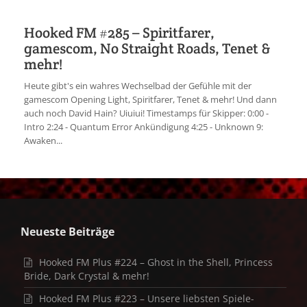
Hooked FM #285 – Spiritfarer,
gamescom, No Straight Roads, Tenet &
mehr!
Heute gibt's ein wahres Wechselbad der Gefühle mit der
gamescom Opening Light, Spiritfarer, Tenet & mehr! Und dann
auch noch David Hain? Uiuiui! Timestamps für Skipper: 0:00 -
Intro 2:24 - Quantum Error Ankündigung 4:25 - Unknown 9:
Awaken...
Neueste Beiträge
Hooked FM Plus #224 – Ghost in the Shell, Princess
Bride, Dark Crystal & mehr!
Hooked FM Plus #223 – Unsere liebsten Spiele-