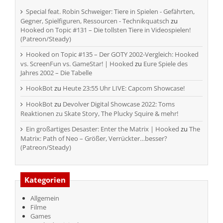
Special feat. Robin Schweiger: Tiere in Spielen - Gefährten,
Gegner, Spielfiguren, Ressourcen - Technikquatsch
zu
Hooked on Topic #131 – Die tollsten Tiere in Videospielen!
(Patreon/Steady)
Hooked on Topic #135 – Der GOTY 2002-Vergleich: Hooked
vs. ScreenFun vs. GameStar! | Hooked
zu
Eure Spiele des
Jahres 2002 – Die Tabelle
HookBot
zu
Heute 23:55 Uhr LIVE: Capcom Showcase!
HookBot
zu
Devolver Digital Showcase 2022: Toms
Reaktionen zu Skate Story, The Plucky Squire & mehr!
Ein großartiges Desaster: Enter the Matrix | Hooked
zu
The
Matrix: Path of Neo – Größer, Verrückter…besser?
(Patreon/Steady)
Kategorien
Allgemein
Filme
Games