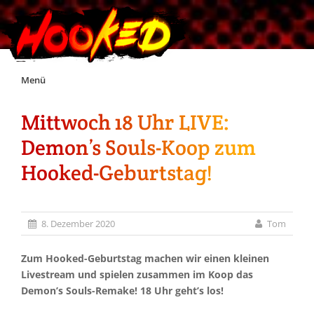
Skip
Menü
to
content
Mittwoch 18 Uhr LIVE:
Unterstützt Hooked!
Demon’s Souls-Koop zum
Exklusiv für Supporter*innen
Hooked-Geburtstag!
Impressum
8. Dezember 2020
Tom
Jobs
Zum Hooked-Geburtstag machen wir einen kleinen
Livestream und spielen zusammen im Koop das
Discord
Demon’s Souls-Remake! 18 Uhr geht’s los!