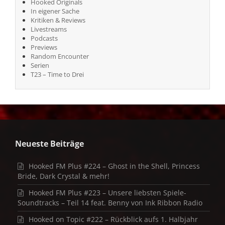
Hooked Originals
In eigener Sache
Kritiken & Reviews
Livestreams
Podcasts
Previews
Random Encounter
Serien
T23 – Time to Drei
Neueste Beiträge
Hooked FM Plus #224 – Ghost in the Shell, Princess
Bride, Dark Crystal & mehr!
Hooked FM Plus #223 – Unsere liebsten Spiele-
Soundtracks – Teil 14 feat. Benny von Ink Ribbon Radio
Hooked on Topic #222 – Rückblick aufs 1. Halbjahr