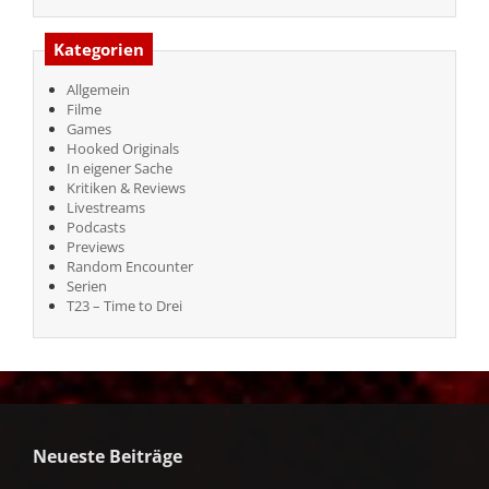
Kategorien
Allgemein
Filme
Games
Hooked Originals
In eigener Sache
Kritiken & Reviews
Livestreams
Podcasts
Previews
Random Encounter
Serien
T23 – Time to Drei
Neueste Beiträge