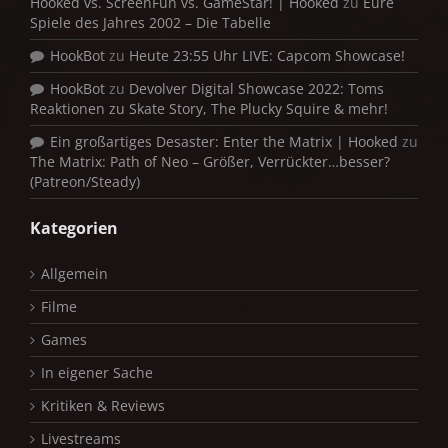
Hooked vs. ScreenFun vs. GameStar! | Hooked
zu
Eure
Spiele des Jahres 2002 – Die Tabelle
HookBot
zu
Heute 23:55 Uhr LIVE: Capcom Showcase!
HookBot
zu
Devolver Digital Showcase 2022: Toms
Reaktionen zu Skate Story, The Plucky Squire & mehr!
Ein großartiges Desaster: Enter the Matrix | Hooked
zu
The Matrix: Path of Neo – Größer, Verrückter…besser?
(Patreon/Steady)
Kategorien
Allgemein
Filme
Games
In eigener Sache
Kritiken & Reviews
Livestreams