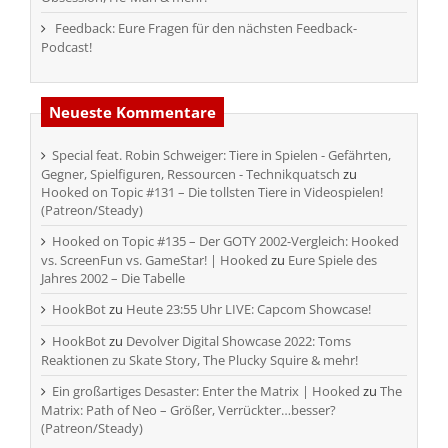
Feedback: Eure Fragen für den nächsten Feedback-
Podcast!
Neueste Kommentare
Special feat. Robin Schweiger: Tiere in Spielen - Gefährten,
Gegner, Spielfiguren, Ressourcen - Technikquatsch
zu
Hooked on Topic #131 – Die tollsten Tiere in Videospielen!
(Patreon/Steady)
Hooked on Topic #135 – Der GOTY 2002-Vergleich: Hooked
vs. ScreenFun vs. GameStar! | Hooked
zu
Eure Spiele des
Jahres 2002 – Die Tabelle
HookBot
zu
Heute 23:55 Uhr LIVE: Capcom Showcase!
HookBot
zu
Devolver Digital Showcase 2022: Toms
Reaktionen zu Skate Story, The Plucky Squire & mehr!
Ein großartiges Desaster: Enter the Matrix | Hooked
zu
The
Matrix: Path of Neo – Größer, Verrückter…besser?
(Patreon/Steady)