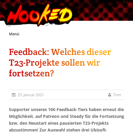
Skip
Menü
to
content
Feedback: Welches dieser
Unterstützt Hooked!
T23-Projekte sollen wir
Exklusiv für Supporter*innen
fortsetzen?
Impressum
25. Januar 2021
Tom
Jobs
Supporter unseres 10€-Feedback-Tiers haben erneut die
Möglichkeit, auf Patreon und Steady für die Fortsetzung
Discord
bzw. den Neustart eines pausierten T23-Projekts
abzustimmen! Zur Auswahl stehen drei Ubisoft-