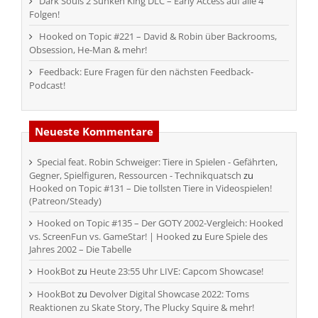
Dark Souls 2 Sunken King DLC – Early Access auf alle 4
Folgen!
Hooked on Topic #221 – David & Robin über Backrooms,
Obsession, He-Man & mehr!
Feedback: Eure Fragen für den nächsten Feedback-
Podcast!
Neueste Kommentare
Special feat. Robin Schweiger: Tiere in Spielen - Gefährten,
Gegner, Spielfiguren, Ressourcen - Technikquatsch
zu
Hooked on Topic #131 – Die tollsten Tiere in Videospielen!
(Patreon/Steady)
Hooked on Topic #135 – Der GOTY 2002-Vergleich: Hooked
vs. ScreenFun vs. GameStar! | Hooked
zu
Eure Spiele des
Jahres 2002 – Die Tabelle
HookBot
zu
Heute 23:55 Uhr LIVE: Capcom Showcase!
HookBot
zu
Devolver Digital Showcase 2022: Toms
Reaktionen zu Skate Story, The Plucky Squire & mehr!