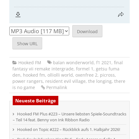
Download
Show URL
Hooked FM
balan wonderworld
,
f1 2021
,
final
fantasy vii remake intergrade
,
formel 1
,
getsu fuma
den
,
hooked fm
,
olliolli world
,
oxenfree 2
,
picross
,
power rangers
,
resident evil village
,
the longing
,
there
is no game
Permalink
Neueste Beiträge
Hooked FM Plus #223 – Unsere liebsten Spiele-Soundtracks
– Teil 14 feat. Benny von Ink Ribbon Radio
Hooked on Topic #222 – Rückblick aufs 1. Halbjahr 2026!