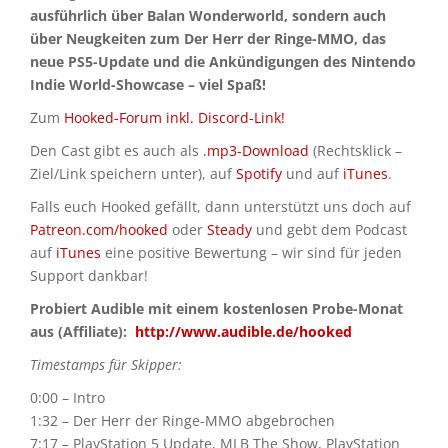
ausführlich über Balan Wonderworld, sondern auch
über Neugkeiten zum Der Herr der Ringe-MMO, das
neue PS5-Update und die Ankündigungen des Nintendo
Indie World-Showcase – viel Spaß!
Zum
Hooked-Forum inkl. Discord-Link!
Den Cast gibt es auch als
.mp3-Download
(Rechtsklick –
Ziel/Link speichern unter), auf
Spotify
und auf
iTunes
.
Falls euch Hooked gefällt, dann unterstützt uns doch auf
Patreon.com/hooked
oder
Steady
und gebt dem Podcast
auf
iTunes
eine positive Bewertung – wir sind für jeden
Support dankbar!
Probiert Audible mit einem kostenlosen Probe-Monat
aus (Affiliate):
http://www.audible.de/hooked
Timestamps für Skipper:
0:00 – Intro
1:32 – Der Herr der Ringe-MMO abgebrochen
7:17 – PlayStation 5 Update, MLB The Show, PlayStation