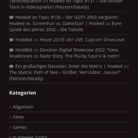
Technikquatsch
zu
Hooked on Topic #131 – Die tollsten
Tiere in Videospielen! (Patreon/Steady)
Hooked on Topic #135 – Der GOTY 2002-Vergleich:
Hooked vs. ScreenFun vs. GameStar! | Hooked
zu
Eure
Spiele des Jahres 2002 – Die Tabelle
HookBot
zu
Heute 23:55 Uhr LIVE: Capcom Showcase!
HookBot
zu
Devolver Digital Showcase 2022: Toms
Reaktionen zu Skate Story, The Plucky Squire & mehr!
Ein großartiges Desaster: Enter the Matrix | Hooked
zu
The Matrix: Path of Neo – Größer, Verrückter…besser?
(Patreon/Steady)
Kategorien
Allgemein
Filme
Games
In eigener Sache