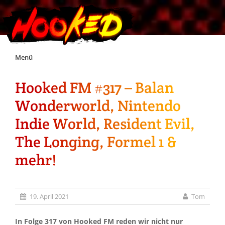
Skip
Menü
to
content
Hooked FM #317 – Balan
Unterstützt Hooked!
Wonderworld, Nintendo
Exklusiv für Supporter*innen
Indie World, Resident Evil,
The Longing, Formel 1 &
Impressum
mehr!
Jobs
19. April 2021
Tom
Discord
In Folge 317 von Hooked FM reden wir nicht nur