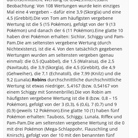
Beobachtung: Von 108 Wertungen wurde kein einziges
Mal eine 4 vergeben – dafür eine 3,9 (Skorgla) und eine
4,5 (Grebbit).Die von Tom am häufigsten vergebene
Wertung ist die 5 (15 Pokémon), gefolgt von der 9 (13
Pokémon) und danach der 6 (11 Pokémon).Eine glatte 10
haben drei Pokémon erhalten: Sichlor, Schiggy und Pam-
Pam.Die am seltensten vergebene Wertung (durch
Nichtexistenz), ist die 4. Von den tatsächlich gegebenen
Wertungen wurden am seltensten vergeben (genau
einmal): die 0,5 (Quabbel), die 1,5 (Walraisa), die 2,5
(Navitaub), die 3,9 (Skorgla), die 4,5 (Grebbit), die 4,9
(Gehweiher), die 7,1 (Echnatoll), die 7,99 (Knilz) und die
9,2 (Lunala).
Robins
durchschnittliche durchschnittliche
Wertung ist etwas niedriger, 5,4167 (bzw. 0,54167 von
einem Schiggy mit Sonnenbrille).Die von Robin am
häufigsten vergebene Wertung ist die 8 (bzw. 0,8 – 15
Pokémon), gefolgt von der 3 (0,3), 6 (0,6), 7 (0,7) und 9
(0,9) (jeweils 12 Pokémon).Eine glatte 10 (1) haben fünf
Pokémon erhalten: Tauboss, Schiggy, Lunala, Riffex und
Pam-Pam.Die am seltensten vergebene Wertung ist die 0
mit drei Pokémon (Mega-Schlappohr, Flauschling und
Knirsch), gefolgt von der 10 mit den benannten fünf