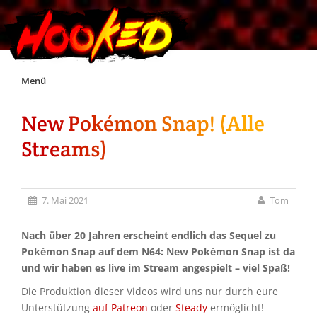
Skip
Menü
to
content
New Pokémon Snap! (Alle
Unterstützt Hooked!
Streams)
Exklusiv für Supporter*innen
7. Mai 2021
Tom
Impressum
Nach über 20 Jahren erscheint endlich das Sequel zu
Jobs
Pokémon Snap auf dem N64: New Pokémon Snap ist da
und wir haben es live im Stream angespielt – viel Spaß!
Discord
Die Produktion dieser Videos wird uns nur durch eure
Unterstützung
auf Patreon
oder
Steady
ermöglicht!