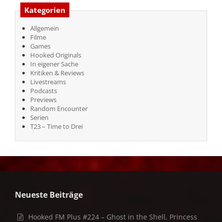
Kategorien
Allgemein
Filme
Games
Hooked Originals
In eigener Sache
Kritiken & Reviews
Livestreams
Podcasts
Previews
Random Encounter
Serien
T23 – Time to Drei
Neueste Beiträge
Hooked FM Plus #224 – Ghost in the Shell, Princess