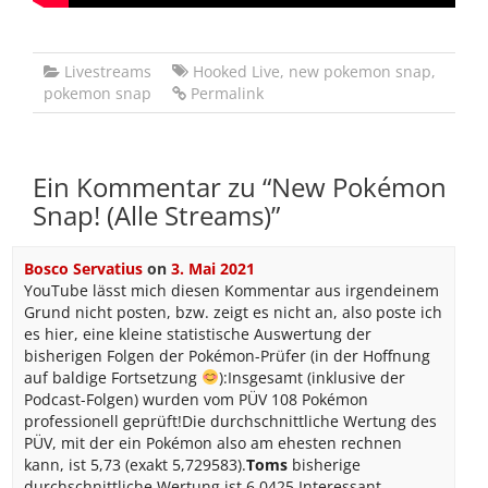
Livestreams
Hooked Live
,
new pokemon snap
,
pokemon snap
Permalink
Ein Kommentar zu “
New Pokémon
Snap! (Alle Streams)
”
Bosco Servatius
on
3. Mai 2021
YouTube lässt mich diesen Kommentar aus irgendeinem
Grund nicht posten, bzw. zeigt es nicht an, also poste ich
es hier, eine kleine statistische Auswertung der
bisherigen Folgen der Pokémon-Prüfer (in der Hoffnung
auf baldige Fortsetzung
):Insgesamt (inklusive der
Podcast-Folgen) wurden vom PÜV 108 Pokémon
professionell geprüft!Die durchschnittliche Wertung des
PÜV, mit der ein Pokémon also am ehesten rechnen
kann, ist 5,73 (exakt 5,729583).
Toms
bisherige
durchschnittliche Wertung ist 6,0425.Interessant