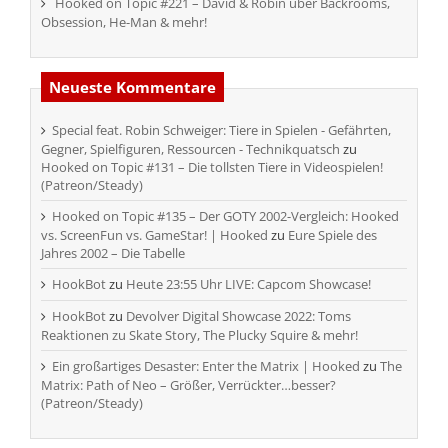
Hooked on Topic #221 – David & Robin über Backrooms,
Obsession, He-Man & mehr!
Neueste Kommentare
Special feat. Robin Schweiger: Tiere in Spielen - Gefährten,
Gegner, Spielfiguren, Ressourcen - Technikquatsch
zu
Hooked on Topic #131 – Die tollsten Tiere in Videospielen!
(Patreon/Steady)
Hooked on Topic #135 – Der GOTY 2002-Vergleich: Hooked
vs. ScreenFun vs. GameStar! | Hooked
zu
Eure Spiele des
Jahres 2002 – Die Tabelle
HookBot
zu
Heute 23:55 Uhr LIVE: Capcom Showcase!
HookBot
zu
Devolver Digital Showcase 2022: Toms
Reaktionen zu Skate Story, The Plucky Squire & mehr!
Ein großartiges Desaster: Enter the Matrix | Hooked
zu
The
Matrix: Path of Neo – Größer, Verrückter…besser?
(Patreon/Steady)