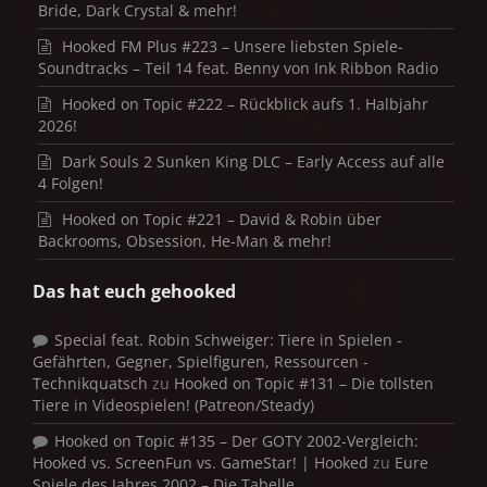
Bride, Dark Crystal & mehr!
Hooked FM Plus #223 – Unsere liebsten Spiele-
Soundtracks – Teil 14 feat. Benny von Ink Ribbon Radio
Hooked on Topic #222 – Rückblick aufs 1. Halbjahr
2026!
Dark Souls 2 Sunken King DLC – Early Access auf alle
4 Folgen!
Hooked on Topic #221 – David & Robin über
Backrooms, Obsession, He-Man & mehr!
Das hat euch gehooked
Special feat. Robin Schweiger: Tiere in Spielen -
Gefährten, Gegner, Spielfiguren, Ressourcen -
Technikquatsch
zu
Hooked on Topic #131 – Die tollsten
Tiere in Videospielen! (Patreon/Steady)
Hooked on Topic #135 – Der GOTY 2002-Vergleich:
Hooked vs. ScreenFun vs. GameStar! | Hooked
zu
Eure
Spiele des Jahres 2002 – Die Tabelle