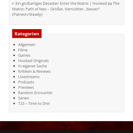
Ein großartiges Desaster: Enter the Matrix | Hooked
zu
The
Matrix: Path of Neo – Größer, Verrückter…besser?
(Patreon/Steady)
Kategorien
Allgemein
Filme
Games
Hooked Originals
In eigener Sache
Kritiken & Reviews
Livestreams
Podcasts
Previews
Random Encounter
Serien
T23 – Time to Drei