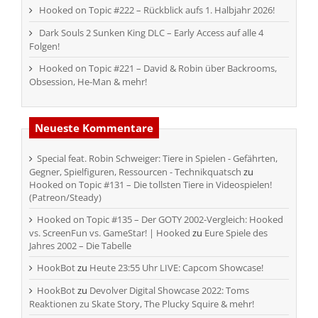
Hooked on Topic #222 – Rückblick aufs 1. Halbjahr 2026!
Dark Souls 2 Sunken King DLC – Early Access auf alle 4
Folgen!
Hooked on Topic #221 – David & Robin über Backrooms,
Obsession, He-Man & mehr!
Neueste Kommentare
Special feat. Robin Schweiger: Tiere in Spielen - Gefährten,
Gegner, Spielfiguren, Ressourcen - Technikquatsch
zu
Hooked on Topic #131 – Die tollsten Tiere in Videospielen!
(Patreon/Steady)
Hooked on Topic #135 – Der GOTY 2002-Vergleich: Hooked
vs. ScreenFun vs. GameStar! | Hooked
zu
Eure Spiele des
Jahres 2002 – Die Tabelle
HookBot
zu
Heute 23:55 Uhr LIVE: Capcom Showcase!
HookBot
zu
Devolver Digital Showcase 2022: Toms
Reaktionen zu Skate Story, The Plucky Squire & mehr!