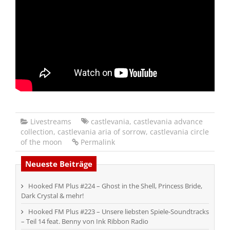
Livestreams
castlevania
,
castlevania advance
collection
,
castlevania aria of sorrow
,
castlevania circle
of the moon
Permalink
Neueste Beiträge
Hooked FM Plus #224 – Ghost in the Shell, Princess Bride,
Dark Crystal & mehr!
Hooked FM Plus #223 – Unsere liebsten Spiele-Soundtracks
– Teil 14 feat. Benny von Ink Ribbon Radio