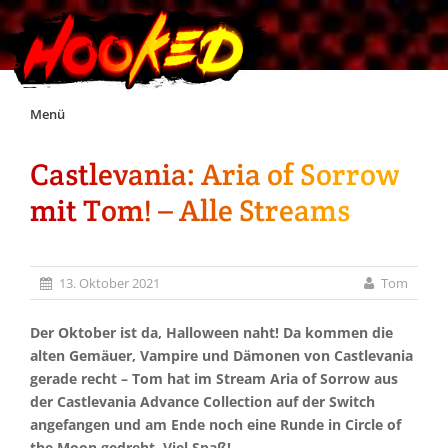
Skip
Menü
to
content
Castlevania: Aria of Sorrow
Unterstützt Hooked!
mit Tom! – Alle Streams
Exklusiv für Supporter*innen
13. Oktober 2021
Tom
Impressum
Der Oktober ist da, Halloween naht! Da kommen die
Jobs
alten Gemäuer, Vampire und Dämonen von Castlevania
gerade recht – Tom hat im Stream Aria of Sorrow aus
der Castlevania Advance Collection auf der Switch
Discord
angefangen und am Ende noch eine Runde in Circle of
the Moon gedreht. Viel Spaß!