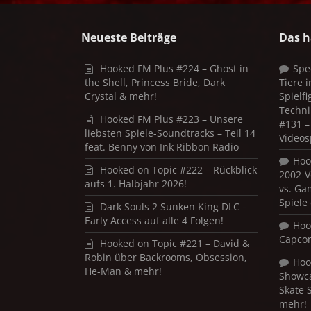
Neueste Beiträge
Das h
Hooked FM Plus #224 – Ghost in
Spe
the Shell, Princess Bride, Dark
Tiere 
Crystal & mehr!
Spielf
Techni
Hooked FM Plus #223 – Unsere
#131 – 
liebsten Spiele-Soundtracks – Teil 14
Videos
feat. Benny von Ink Ribbon Radio
Hoo
Hooked on Topic #222 – Rückblick
2002-V
aufs 1. Halbjahr 2026!
vs. Ga
Spiele
Dark Souls 2 Sunken King DLC –
Early Access auf alle 4 Folgen!
Hoo
Capco
Hooked on Topic #221 – David &
Robin über Backrooms, Obsession,
Hoo
He-Man & mehr!
Showca
Skate 
mehr!