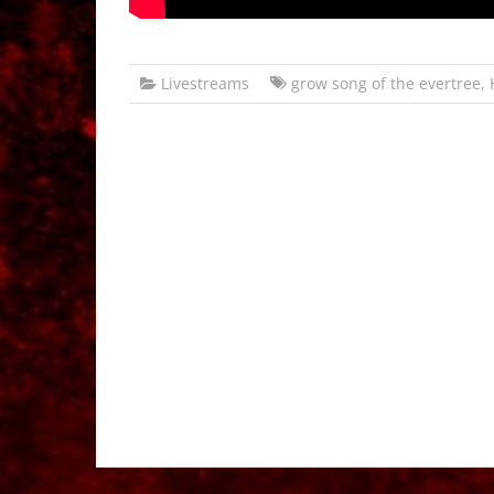
Livestreams
grow song of the evertree
,