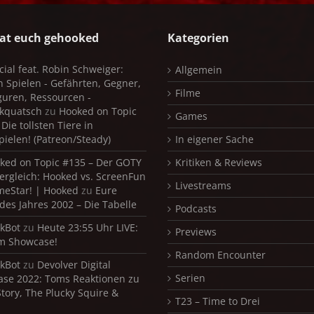
at euch gehooked
Kategorien
cial feat. Robin Schweiger:
Allgemein
in Spielen - Gefährten, Gegner,
Filme
iguren, Ressourcen -
kquatsch
zu
Hooked on Topic
Games
Die tollsten Tiere in
pielen! (Patreon/Steady)
In eigener Sache
ked on Topic #135 – Der GOTY
Kritiken & Reviews
ergleich: Hooked vs. ScreenFun
Livestreams
meStar! | Hooked
zu
Eure
 des Jahres 2002 – Die Tabelle
Podcasts
kBot
zu
Heute 23:55 Uhr LIVE:
Previews
m Showcase!
Random Encounter
kBot
zu
Devolver Digital
Serien
se 2022: Toms Reaktionen zu
Story, The Plucky Squire &
T23 – Time to Drei