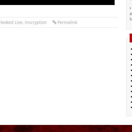
b
Hooked Live
,
inscryption
Permalink