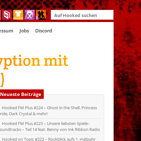
Search
for:
essum
Jobs
Discord
yption mit
)
Neueste Beiträge
Hooked FM Plus #224 – Ghost in the Shell, Princess
ride, Dark Crystal & mehr!
Hooked FM Plus #223 – Unsere liebsten Spiele-
oundtracks – Teil 14 feat. Benny von Ink Ribbon Radio
Hooked on Topic #222 – Rückblick aufs 1. Halbjahr