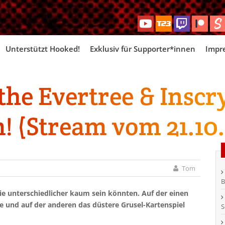
Skip
Unterstützt Hooked!
Exklusiv für Supporter*innen
Impr
to
content
the Evertree & Inscr
 (Stream vom 21.10.
Tom
B
ie unterschiedlicher kaum sein könnten. Auf der einen
ee und auf der anderen das düstere Grusel-Kartenspiel
S