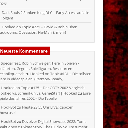
026!
Dark Souls 2 Sunken King DLC – Early Access auf alle
 Folgen!
Hooked on Topic #221 – David & Robin über
ackrooms, Obsession, He-Man & mehr!
Neueste Kommentare
Special feat. Robin Schweiger: Tiere in Spielen -
efährten, Gegner, Spielfiguren, Ressourcen -
echnikquatsch
zu
Hooked on Topic #131 – Die tollsten
iere in Videospielen! (Patreon/Steady)
Hooked on Topic #135 – Der GOTY 2002-Vergleich:
ooked vs. ScreenFun vs. GameStar! | Hooked
zu
Eure
piele des Jahres 2002 – Die Tabelle
HookBot
zu
Heute 23:55 Uhr LIVE: Capcom
howcase!
HookBot
zu
Devolver Digital Showcase 2022: Toms
eaktionen zu Skate Story, The Plucky Squire & mehr!