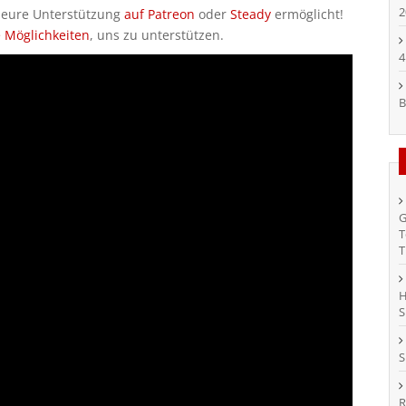
2
h eure Unterstützung
auf Patreon
oder
Steady
ermöglicht!
e Möglichkeiten
, uns zu unterstützen.
4
B
G
T
T
H
S
S
R