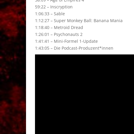
59:22 – Inscryption
1:06:33 – Sable
1:12:27 – Super Monkey Ball: Banana Mania
1:18:40 – Metroid Dread
1:26:01 – Psychonauts 2
1:41:41 – Mini-Formel 1-Update
1:43:05 – Die Podcast-Produzent*innen