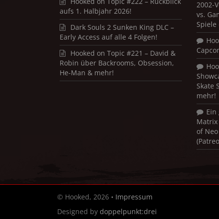
Hooked on Topic #222 – Rückblick
2002-V
aufs 1. Halbjahr 2026!
vs. Ga
Spiele
Dark Souls 2 Sunken King DLC –
Early Access auf alle 4 Folgen!
Hoo
Capco
Hooked on Topic #221 – David &
Robin über Backrooms, Obsession,
Hoo
He-Man & mehr!
Showca
Skate 
mehr!
Ein
Matrix
of Neo
(Patre
© Hooked, 2026 •
Impressum
Designed by
doppelpunkt:drei