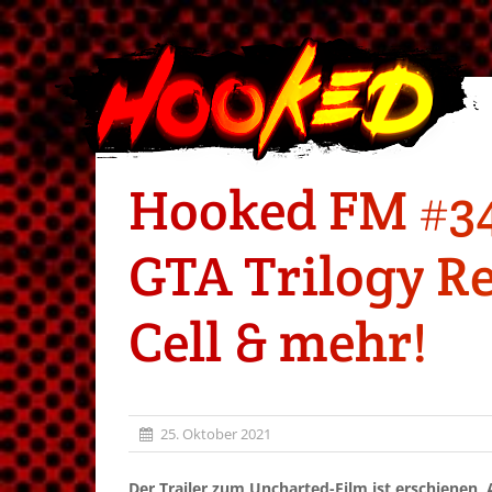
Hooked FM #344
GTA Trilogy Re
Cell & mehr!
25. Oktober 2021
Der Trailer zum Uncharted-Film ist erschienen, 