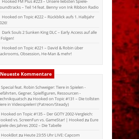
Hooked FM Plus #223 – Unsere liebsten Spiele-
oundtracks – Teil 14 feat. Benny von Ink Ribbon Radio
Hooked on Topic #222 – Rückblick aufs 1. Halbjahr
026!
Dark Souls 2 Sunken King DLC – Early Access auf alle
 Folgen!
Hooked on Topic #221 – David & Robin über
ackrooms, Obsession, He-Man & mehr!
Neueste Kommentare
Special feat. Robin Schweiger: Tiere in Spielen -
efährten, Gegner, Spielfiguren, Ressourcen -
echnikquatsch
zu
Hooked on Topic #131 – Die tollsten
iere in Videospielen! (Patreon/Steady)
Hooked on Topic #135 – Der GOTY 2002-Vergleich:
ooked vs. ScreenFun vs. GameStar! | Hooked
zu
Eure
piele des Jahres 2002 – Die Tabelle
HookBot
zu
Heute 23:55 Uhr LIVE: Capcom