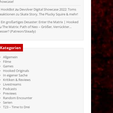
howcase!
HookBot
zu
Devolver Digital Showcase 2022: Toms
eaktionen zu Skate Story, The Plucky Squire & mehr!
Ein großartiges Desaster: Enter the Matrix | Hooked
zu
The Matrix: Path of Neo – Größer, Verrückter…
esser? (Patreon/Steady)
Kategorien
Allgemein
Filme
Games
Hooked Originals
In eigener Sache
Kritiken & Reviews
Livestreams
Podcasts
Previews
Random Encounter
Serien
T23 – Time to Drei