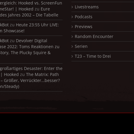
ergleich: Hooked vs. ScreenFun
Livestreams
meStar! | Hooked
zu
Eure
 des Jahres 2002 – Die Tabelle
Podcasts
kBot
zu
Heute 23:55 Uhr LIVE:
Previews
m Showcase!
Random Encounter
kBot
zu
Devolver Digital
Serien
se 2022: Toms Reaktionen zu
Story, The Plucky Squire &
T23 – Time to Drei
 großartiges Desaster: Enter the
 | Hooked
zu
The Matrix: Path
 – Größer, Verrückter…besser?
on/Steady)