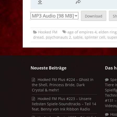
Download
S
Hooked FM
age of empires 4
,
elden ring
dread
,
psychonauts 2
,
sable
,
splinter cell
,
super
Neueste Beiträge
Das h
Hooked FM Plus #224 – Ghost in
Spe
the Shell, Princess Bride, Dark
Tiere 
Crystal & mehr!
Spielf
Techni
Hooked FM Plus #223 – Unsere
#131 – 
liebsten Spiele-Soundtracks – Teil 14
Videos
feat. Benny von Ink Ribbon Radio
Hoo