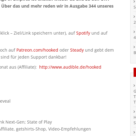
. Über das und mehr reden wir in Ausgabe 344 unseres
S
2
klick – Ziel/Link speichern unter), auf
Spotify
und auf
4
doch auf
Patreon.com/hooked
oder
Steady
und gebt dem
B
 sind für jeden Support dankbar!
at aus (Affiliate):
http://www.audible.de/hooked
G
T
Reveal
T
H
k Next-Gen; State of Play
S
filiate, getshirts-Shop, Video-Empfehlungen