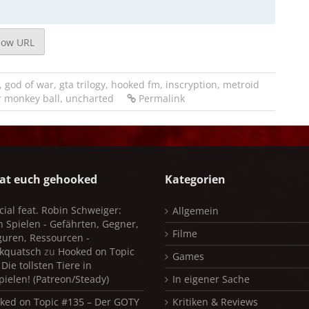
how URL
,
god of war
,
gta trilogy
,
hooked fm
,
inscryption
,
metroid
 monkey ball
,
uncharted
Permalink
at euch gehooked
Kategorien
cial feat. Robin Schweiger:
Allgemein
in Spielen - Gefährten, Gegner,
Filme
iguren, Ressourcen -
kquatsch
zu
Hooked on Topic
Games
Die tollsten Tiere in
pielen! (Patreon/Steady)
In eigener Sache
ked on Topic #135 – Der GOTY
Kritiken & Reviews