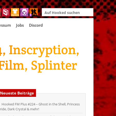
Search
for:
essum
Jobs
Discord
, Inscryption,
ilm, Splinter
Neueste Beiträge
Hooked FM Plus #224 – Ghost in the Shell, Princess
ride, Dark Crystal & mehr!