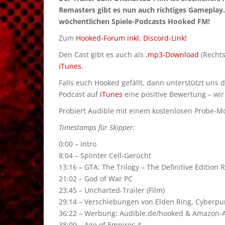
Remasters gibt es nun auch richtiges Gameplay
wöchentlichen Spiele-Podcasts Hooked FM!
Zum
Hooked-Forum inkl. Discord-Link!
Den Cast gibt es auch als
.mp3-Download
(Rechts
iTunes
.
Falls euch Hooked gefällt, dann unterstützt uns 
Podcast auf
iTunes
eine positive Bewertung – wir
Probiert Audible mit einem kostenlosen Probe-Mon
Timestamps für Skipper:
0:00 – Intro
8:04 – Splinter Cell-Gerücht
13:16 – GTA: The Trilogy – The Definitive Edition 
21:02 – God of War PC
23:45 – Uncharted-Trailer (Film)
29:14 – Verschiebungen von Elden Ring, Cyberpun
36:22 – Werbung: Audible.de/hooked & Amazon-Af
38:09 – Age of Empires 4