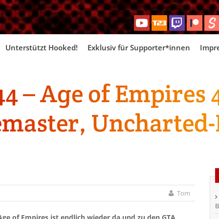
Skip
Unterstützt Hooked!
Exklusiv für Supporter*innen
Impr
to
content
 – Age of Empires 4
master, Uncharted-F
Tom
B
Age of Empires ist endlich wieder da und zu den GTA