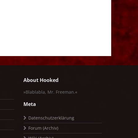
About Hooked
»Blablabla, Mr. Freeman.«
Meta
Datenschutzerklärung
Forum (Archiv)